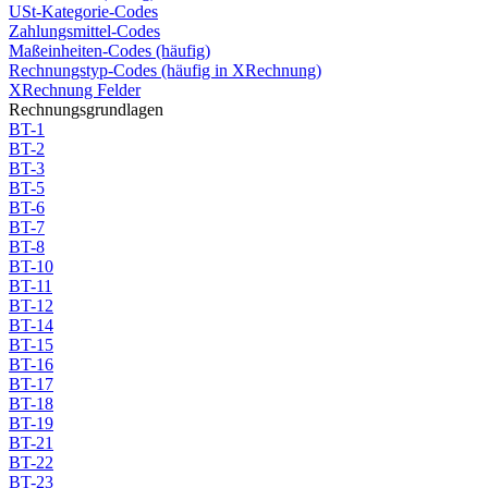
USt-Kategorie-Codes
Zahlungsmittel-Codes
Maßeinheiten-Codes (häufig)
Rechnungstyp-Codes (häufig in XRechnung)
XRechnung Felder
Rechnungsgrundlagen
BT-1
BT-2
BT-3
BT-5
BT-6
BT-7
BT-8
BT-10
BT-11
BT-12
BT-14
BT-15
BT-16
BT-17
BT-18
BT-19
BT-21
BT-22
BT-23