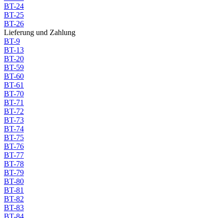
BT-24
BT-25
BT-26
Lieferung und Zahlung
BT-9
BT-13
BT-20
BT-59
BT-60
BT-61
BT-70
BT-71
BT-72
BT-73
BT-74
BT-75
BT-76
BT-77
BT-78
BT-79
BT-80
BT-81
BT-82
BT-83
BT-84