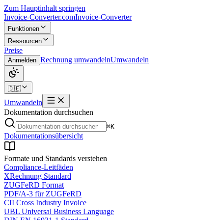
Zum Hauptinhalt springen
Invoice-Converter.com
Invoice-Converter
Funktionen
Ressourcen
Preise
Rechnung umwandeln
Umwandeln
Anmelden
🇩🇪
Umwandeln
Dokumentation durchsuchen
⌘K
Dokumentationsübersicht
Formate und Standards verstehen
Compliance-Leitfäden
XRechnung Standard
ZUGFeRD Format
PDF/A-3 für ZUGFeRD
CII Cross Industry Invoice
UBL Universal Business Language