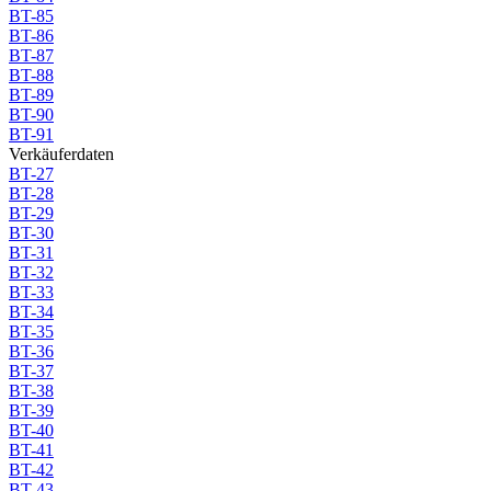
BT-85
BT-86
BT-87
BT-88
BT-89
BT-90
BT-91
Verkäuferdaten
BT-27
BT-28
BT-29
BT-30
BT-31
BT-32
BT-33
BT-34
BT-35
BT-36
BT-37
BT-38
BT-39
BT-40
BT-41
BT-42
BT-43