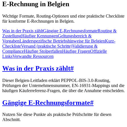
E-Rechnung in Belgien
Wichtige Formate, Routing-Optionen und eine praktische Checkliste
für konforme E-Rechnungen in Belgien.
Was in der Praxis zählt
Gängige E-Rechnungsformate
Routing &
Zustellung
Häufige Kennungen
Geltungsbereich &
Vorgaben
Länderspezifische Betriebshinweise für Belgien
Kurz-
Checkliste
Versand (praktische Schritte)
Validierung &
Compliance
Häufige Stolperfallen
Häufige Fragen
Offizielle
Links
Verwandte Ressourcen
Was in der Praxis zählt
#
Dieser Belgien-Leitfaden erklärt PEPPOL-BIS-3.0-Routing,
Prüfungen der Unternehmensnummer, EN-16931-Mappings und die
häufigen Käuferreferenz-Fragen, die über die Annahme entscheiden.
Gängige E-Rechnungsformate
#
Nutzen Sie diese Punkte als praktische Prüfschritte für diesen
Abschnitt.