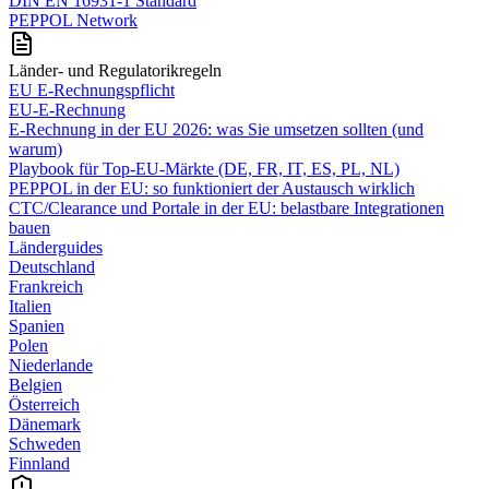
DIN EN 16931-1 Standard
PEPPOL Network
Länder- und Regulatorikregeln
EU E-Rechnungspflicht
EU-E-Rechnung
E‑Rechnung in der EU 2026: was Sie umsetzen sollten (und
warum)
Playbook für Top‑EU‑Märkte (DE, FR, IT, ES, PL, NL)
PEPPOL in der EU: so funktioniert der Austausch wirklich
CTC/Clearance und Portale in der EU: belastbare Integrationen
bauen
Länderguides
Deutschland
Frankreich
Italien
Spanien
Polen
Niederlande
Belgien
Österreich
Dänemark
Schweden
Finnland