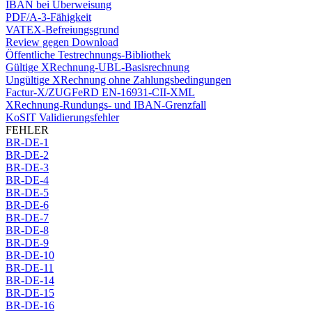
IBAN bei Überweisung
PDF/A-3-Fähigkeit
VATEX-Befreiungsgrund
Review gegen Download
Öffentliche Testrechnungs-Bibliothek
Gültige XRechnung-UBL-Basisrechnung
Ungültige XRechnung ohne Zahlungsbedingungen
Factur-X/ZUGFeRD EN-16931-CII-XML
XRechnung-Rundungs- und IBAN-Grenzfall
KoSIT Validierungsfehler
FEHLER
BR-DE-1
BR-DE-2
BR-DE-3
BR-DE-4
BR-DE-5
BR-DE-6
BR-DE-7
BR-DE-8
BR-DE-9
BR-DE-10
BR-DE-11
BR-DE-14
BR-DE-15
BR-DE-16