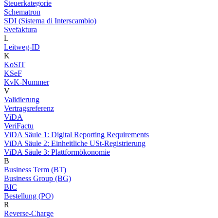
Steuerkategorie
Schematron
SDI (Sistema di Interscambio)
Svefaktura
L
Leitweg-ID
K
KoSIT
KSeF
KvK-Nummer
V
Validierung
Vertragsreferenz
ViDA
VeriFactu
ViDA Säule 1: Digital Reporting Requirements
ViDA Säule 2: Einheitliche USt-Registrierung
ViDA Säule 3: Plattformökonomie
B
Business Term (BT)
Business Group (BG)
BIC
Bestellung (PO)
R
Reverse-Charge