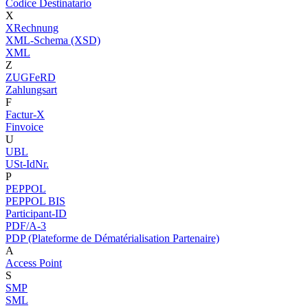
Codice Destinatario
X
XRechnung
XML-Schema (XSD)
XML
Z
ZUGFeRD
Zahlungsart
F
Factur-X
Finvoice
U
UBL
USt-IdNr.
P
PEPPOL
PEPPOL BIS
Participant-ID
PDF/A-3
PDP (Plateforme de Dématérialisation Partenaire)
A
Access Point
S
SMP
SML