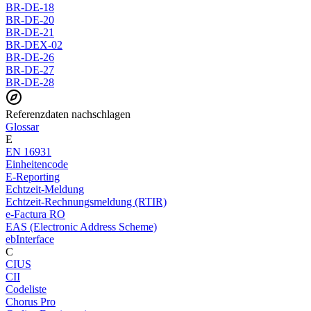
BR-DE-18
BR-DE-20
BR-DE-21
BR-DEX-02
BR-DE-26
BR-DE-27
BR-DE-28
Referenzdaten nachschlagen
Glossar
E
EN 16931
Einheitencode
E-Reporting
Echtzeit-Meldung
Echtzeit-Rechnungsmeldung (RTIR)
e-Factura RO
EAS (Electronic Address Scheme)
ebInterface
C
CIUS
CII
Codeliste
Chorus Pro