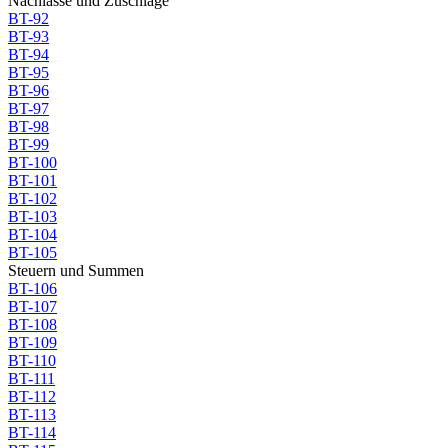
Nachlässe und Zuschläge
BT-92
BT-93
BT-94
BT-95
BT-96
BT-97
BT-98
BT-99
BT-100
BT-101
BT-102
BT-103
BT-104
BT-105
Steuern und Summen
BT-106
BT-107
BT-108
BT-109
BT-110
BT-111
BT-112
BT-113
BT-114