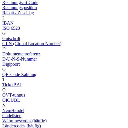
Rechnungsart-Code
Rechnungsposition
Rabatt / Zuschlag
I
IBAN
ISO 6523
G
Gutschrift
GLN (Global Location Number)
D
Dokumentenreferenz
D-U-N-S-Nummer
Digipoort
Q
QR-Code Zahlung
T
TicketBAI
O
OVT-tunnus
OIOUBL
N
NemHandel
Codelisten
Währungscodes (häufig)
Ländercodes (häufig)