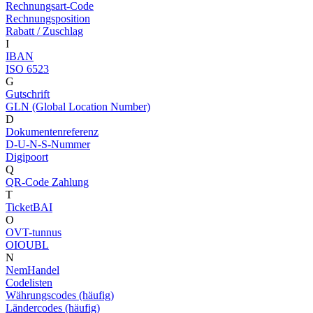
Rechnungsart-Code
Rechnungsposition
Rabatt / Zuschlag
I
IBAN
ISO 6523
G
Gutschrift
GLN (Global Location Number)
D
Dokumentenreferenz
D-U-N-S-Nummer
Digipoort
Q
QR-Code Zahlung
T
TicketBAI
O
OVT-tunnus
OIOUBL
N
NemHandel
Codelisten
Währungscodes (häufig)
Ländercodes (häufig)