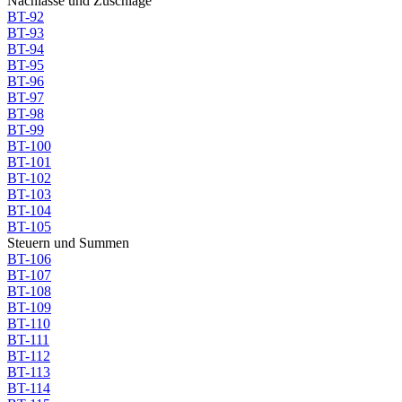
Nachlässe und Zuschläge
BT-92
BT-93
BT-94
BT-95
BT-96
BT-97
BT-98
BT-99
BT-100
BT-101
BT-102
BT-103
BT-104
BT-105
Steuern und Summen
BT-106
BT-107
BT-108
BT-109
BT-110
BT-111
BT-112
BT-113
BT-114