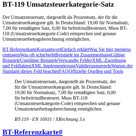
BT-119 Umsatzsteuerkategorie-Satz
Der Umsatzsteuersatz, dargestellt als Prozentsatz, der für die
Umsatzsteuerkategorie gilt. In Deutschland: 19,00 für Normalsatz,
7,00 für ermäßigten Satz, 0,00 für befreit/nullbesteuert. Muss BT-
118 (Umsatzsteuerkategorie-Code) entsprechen und genaue
Umsatzsteuerbetragsberechnung ermöglichen.
BT-Referenzkarte
Kurzantwort
Einfach erklärt
Was Sie hier meistens
eintragen
Was oft schiefgeht
Beispiele im Zusammenhang
Gültige
Beispiele
Ungültige Beispiele
Verwandte Felder
XML-Zuordnung
und Feldfakten
XML Implementierung
Validierungsregeln
Warum der
Standard dieses Feld beachtet
FAQ
Offizielle Quellen und Tools
Der Umsatzsteuersatz, dargestellt als Prozentsatz, der
für die Umsatzsteuerkategorie gilt. In Deutschland:
19,00 für Normalsatz, 7,00 für ermäßigten Satz, 0,00
für befreit/nullbesteuert. Muss BT-118
(Umsatzsteuerkategorie-Code) entsprechen und genaue
Umsatzsteuerbetragsberechnung ermöglichen.
BT-119 · EN 16931 / XRechnung 3.x
BT-Referenzkarte
#