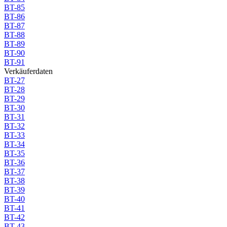
BT-85
BT-86
BT-87
BT-88
BT-89
BT-90
BT-91
Verkäuferdaten
BT-27
BT-28
BT-29
BT-30
BT-31
BT-32
BT-33
BT-34
BT-35
BT-36
BT-37
BT-38
BT-39
BT-40
BT-41
BT-42
BT-43