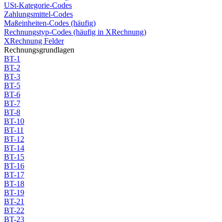
USt-Kategorie-Codes
Zahlungsmittel-Codes
Maßeinheiten-Codes (häufig)
Rechnungstyp-Codes (häufig in XRechnung)
XRechnung Felder
Rechnungsgrundlagen
BT-1
BT-2
BT-3
BT-5
BT-6
BT-7
BT-8
BT-10
BT-11
BT-12
BT-14
BT-15
BT-16
BT-17
BT-18
BT-19
BT-21
BT-22
BT-23