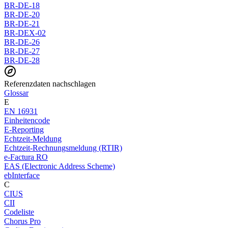
BR-DE-18
BR-DE-20
BR-DE-21
BR-DEX-02
BR-DE-26
BR-DE-27
BR-DE-28
Referenzdaten nachschlagen
Glossar
E
EN 16931
Einheitencode
E-Reporting
Echtzeit-Meldung
Echtzeit-Rechnungsmeldung (RTIR)
e-Factura RO
EAS (Electronic Address Scheme)
ebInterface
C
CIUS
CII
Codeliste
Chorus Pro