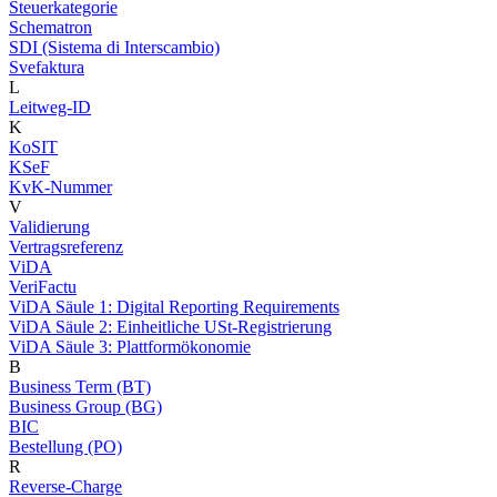
Steuerkategorie
Schematron
SDI (Sistema di Interscambio)
Svefaktura
L
Leitweg-ID
K
KoSIT
KSeF
KvK-Nummer
V
Validierung
Vertragsreferenz
ViDA
VeriFactu
ViDA Säule 1: Digital Reporting Requirements
ViDA Säule 2: Einheitliche USt-Registrierung
ViDA Säule 3: Plattformökonomie
B
Business Term (BT)
Business Group (BG)
BIC
Bestellung (PO)
R
Reverse-Charge