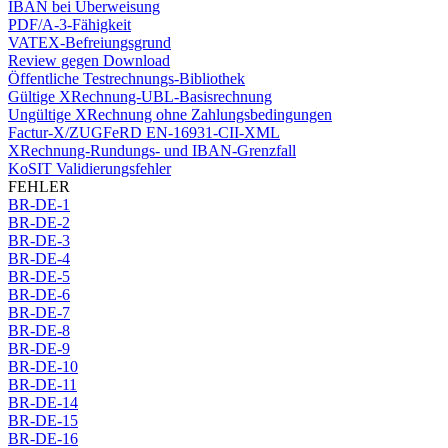
IBAN bei Überweisung
PDF/A-3-Fähigkeit
VATEX-Befreiungsgrund
Review gegen Download
Öffentliche Testrechnungs-Bibliothek
Gültige XRechnung-UBL-Basisrechnung
Ungültige XRechnung ohne Zahlungsbedingungen
Factur-X/ZUGFeRD EN-16931-CII-XML
XRechnung-Rundungs- und IBAN-Grenzfall
KoSIT Validierungsfehler
FEHLER
BR-DE-1
BR-DE-2
BR-DE-3
BR-DE-4
BR-DE-5
BR-DE-6
BR-DE-7
BR-DE-8
BR-DE-9
BR-DE-10
BR-DE-11
BR-DE-14
BR-DE-15
BR-DE-16