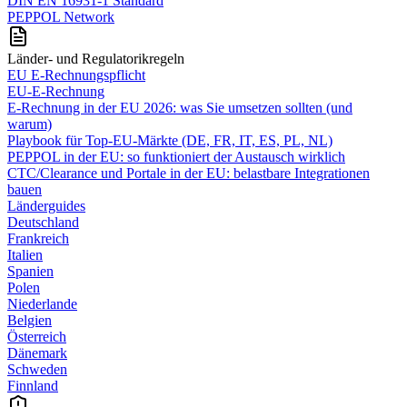
DIN EN 16931-1 Standard
PEPPOL Network
Länder- und Regulatorikregeln
EU E-Rechnungspflicht
EU-E-Rechnung
E‑Rechnung in der EU 2026: was Sie umsetzen sollten (und
warum)
Playbook für Top‑EU‑Märkte (DE, FR, IT, ES, PL, NL)
PEPPOL in der EU: so funktioniert der Austausch wirklich
CTC/Clearance und Portale in der EU: belastbare Integrationen
bauen
Länderguides
Deutschland
Frankreich
Italien
Spanien
Polen
Niederlande
Belgien
Österreich
Dänemark
Schweden
Finnland