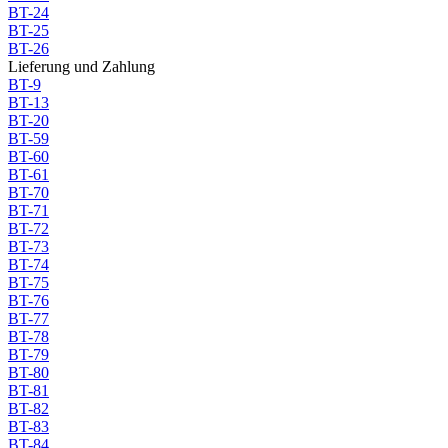
BT-24
BT-25
BT-26
Lieferung und Zahlung
BT-9
BT-13
BT-20
BT-59
BT-60
BT-61
BT-70
BT-71
BT-72
BT-73
BT-74
BT-75
BT-76
BT-77
BT-78
BT-79
BT-80
BT-81
BT-82
BT-83
BT-84