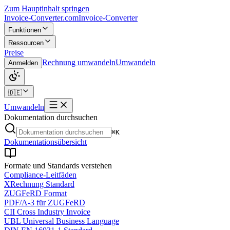
Zum Hauptinhalt springen
Invoice-Converter.com
Invoice-Converter
Funktionen
Ressourcen
Preise
Rechnung umwandeln
Umwandeln
Anmelden
🇩🇪
Umwandeln
Dokumentation durchsuchen
⌘K
Dokumentationsübersicht
Formate und Standards verstehen
Compliance-Leitfäden
XRechnung Standard
ZUGFeRD Format
PDF/A-3 für ZUGFeRD
CII Cross Industry Invoice
UBL Universal Business Language