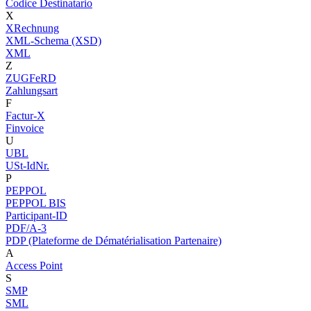
Codice Destinatario
X
XRechnung
XML-Schema (XSD)
XML
Z
ZUGFeRD
Zahlungsart
F
Factur-X
Finvoice
U
UBL
USt-IdNr.
P
PEPPOL
PEPPOL BIS
Participant-ID
PDF/A-3
PDP (Plateforme de Dématérialisation Partenaire)
A
Access Point
S
SMP
SML