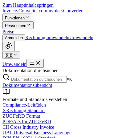
Zum Hauptinhalt springen
Invoice-Converter.com
Invoice-Converter
Funktionen
Ressourcen
Preise
Rechnung umwandeln
Umwandeln
Anmelden
🇩🇪
Umwandeln
Dokumentation durchsuchen
⌘K
Dokumentationsübersicht
Formate und Standards verstehen
Compliance-Leitfäden
XRechnung Standard
ZUGFeRD Format
PDF/A-3 für ZUGFeRD
CII Cross Industry Invoice
UBL Universal Business Language