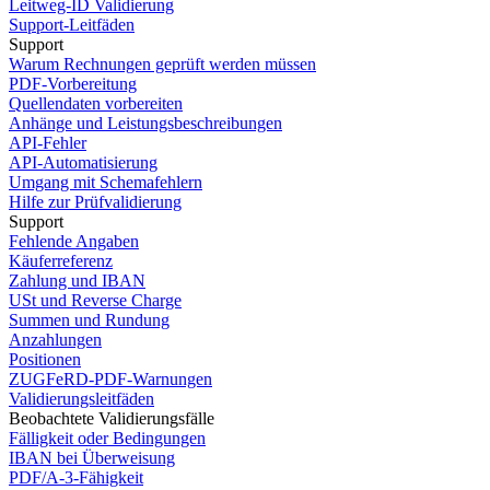
Leitweg-ID Validierung
Support-Leitfäden
Support
Warum Rechnungen geprüft werden müssen
PDF-Vorbereitung
Quellendaten vorbereiten
Anhänge und Leistungsbeschreibungen
API-Fehler
API-Automatisierung
Umgang mit Schemafehlern
Hilfe zur Prüfvalidierung
Support
Fehlende Angaben
Käuferreferenz
Zahlung und IBAN
USt und Reverse Charge
Summen und Rundung
Anzahlungen
Positionen
ZUGFeRD-PDF-Warnungen
Validierungsleitfäden
Beobachtete Validierungsfälle
Fälligkeit oder Bedingungen
IBAN bei Überweisung
PDF/A-3-Fähigkeit