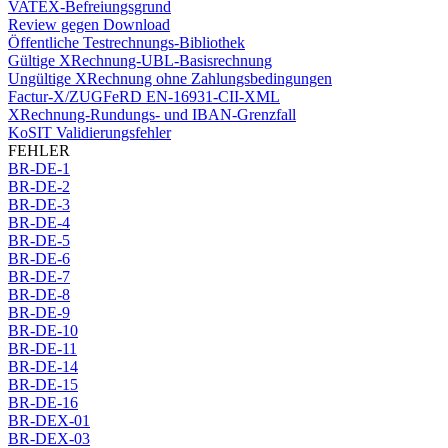
VATEX-Befreiungsgrund
Review gegen Download
Öffentliche Testrechnungs-Bibliothek
Gültige XRechnung-UBL-Basisrechnung
Ungültige XRechnung ohne Zahlungsbedingungen
Factur-X/ZUGFeRD EN-16931-CII-XML
XRechnung-Rundungs- und IBAN-Grenzfall
KoSIT Validierungsfehler
FEHLER
BR-DE-1
BR-DE-2
BR-DE-3
BR-DE-4
BR-DE-5
BR-DE-6
BR-DE-7
BR-DE-8
BR-DE-9
BR-DE-10
BR-DE-11
BR-DE-14
BR-DE-15
BR-DE-16
BR-DEX-01
BR-DEX-03