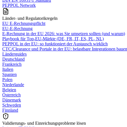
DIN EN 16931-1 Standard
PEPPOL Network
Länder- und Regulatorikregeln
EU E-Rechnungspflicht
EU-E-Rechnung
E‑Rechnung in der EU 2026: was Sie umsetzen sollten (und warum)
Playbook für Top‑EU‑Märkte (DE, FR, IT, ES, PL, NL)
PEPPOL in der EU: so funktioniert der Austausch wirklich
CTC/Clearance und Portale in der EU: belastbare Integrationen baue
Länderguides
Deutschland
Frankreich
Italien
Spanien
Polen
Niederlande
Belgien
Österreich
Dänemark
Schweden
Finnland
Validierungs- und Einreichungsprobleme lösen