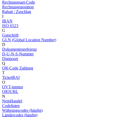
Rechnungsart-Code
Rechnungsposition
Rabatt / Zuschlag
I
IBAN
ISO 6523
G
Gutschrift
GLN (Global Location Number)
D
Dokumentenreferenz
D-U-N-S-Nummer
Digipoort
Q
QR-Code Zahlung
T
TicketBAI
O
OVT-tunnus
OIOUBL
N
NemHandel
Codelisten
Währungscodes (häufig)
Ländercodes (häufig)