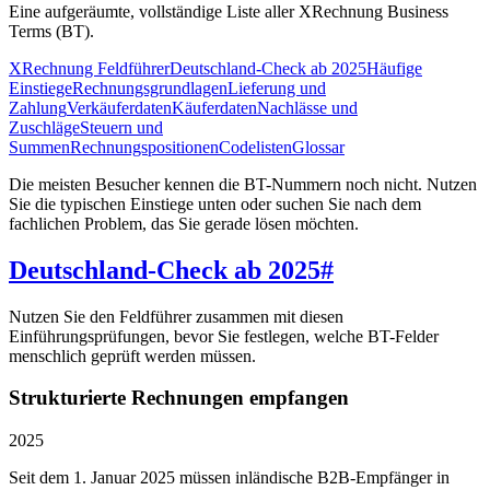
Eine aufgeräumte, vollständige Liste aller XRechnung Business
Terms (BT).
XRechnung Feldführer
Deutschland-Check ab 2025
Häufige
Einstiege
Rechnungsgrundlagen
Lieferung und
Zahlung
Verkäuferdaten
Käuferdaten
Nachlässe und
Zuschläge
Steuern und
Summen
Rechnungspositionen
Codelisten
Glossar
Die meisten Besucher kennen die BT-Nummern noch nicht. Nutzen
Sie die typischen Einstiege unten oder suchen Sie nach dem
fachlichen Problem, das Sie gerade lösen möchten.
Deutschland-Check ab 2025
#
Nutzen Sie den Feldführer zusammen mit diesen
Einführungsprüfungen, bevor Sie festlegen, welche BT-Felder
menschlich geprüft werden müssen.
Strukturierte Rechnungen empfangen
2025
Seit dem 1. Januar 2025 müssen inländische B2B-Empfänger in