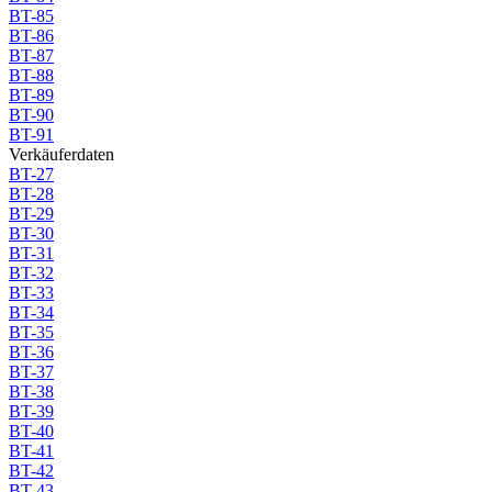
BT-85
BT-86
BT-87
BT-88
BT-89
BT-90
BT-91
Verkäuferdaten
BT-27
BT-28
BT-29
BT-30
BT-31
BT-32
BT-33
BT-34
BT-35
BT-36
BT-37
BT-38
BT-39
BT-40
BT-41
BT-42
BT-43