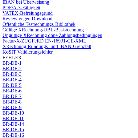
IBAN bei Überweisung
PDF/A-3-Fähigkeit
VATEX-Befreiungsgrund
Review gegen Download
Öffentliche Testrechnungs-Bibliothek
Gültige XRechnung-UBL-Basisrechnung
Ungültige XRechnung ohne Zahlungsbedingungen
Factur-X/ZUGFeRD EN-16931-CII-XML
XRechnung-Rundungs- und IBAN-Grenzfall
KoSIT Validierungsfehler
FEHLER
BR-DE-1
BR-DE-2
BR-DE-3
BR-DE-4
BR-DE-5
BR-DE-6
BR-DE-7
BR-DE-8
BR-DE-9
BR-DE-10
BR-DE-11
BR-DE-14
BR-DE-15
BR-DE-16