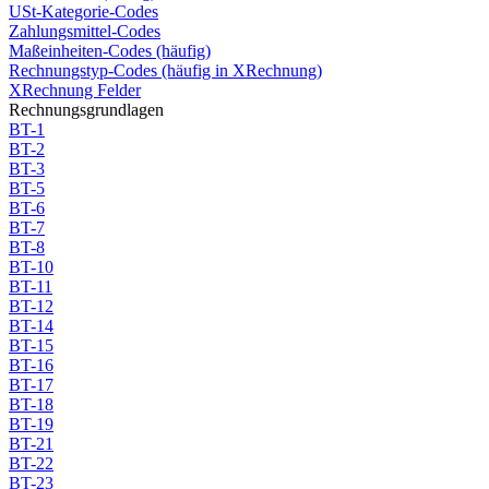
USt-Kategorie-Codes
Zahlungsmittel-Codes
Maßeinheiten-Codes (häufig)
Rechnungstyp-Codes (häufig in XRechnung)
XRechnung Felder
Rechnungsgrundlagen
BT-1
BT-2
BT-3
BT-5
BT-6
BT-7
BT-8
BT-10
BT-11
BT-12
BT-14
BT-15
BT-16
BT-17
BT-18
BT-19
BT-21
BT-22
BT-23