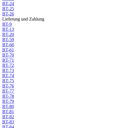
BT-24
BT-25
BT-26
Lieferung und Zahlung
BT-9
BT-13
BT-20
BT-59
BT-60
BT-61
BT-70
BT-71
BT-72
BT-73
BT-74
BT-75
BT-76
BT-77
BT-78
BT-79
BT-80
BT-81
BT-82
BT-83
BT-84