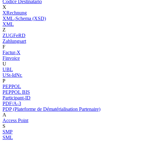
Codice Destinatario
X
XRechnung
XML-Schema (XSD)
XML
Z
ZUGFeRD
Zahlungsart
F
Factur-X
Finvoice
U
UBL
USt-IdNr.
P
PEPPOL
PEPPOL BIS
Participant-ID
PDF/A-3
PDP (Plateforme de Dématérialisation Partenaire)
A
Access Point
S
SMP
SML