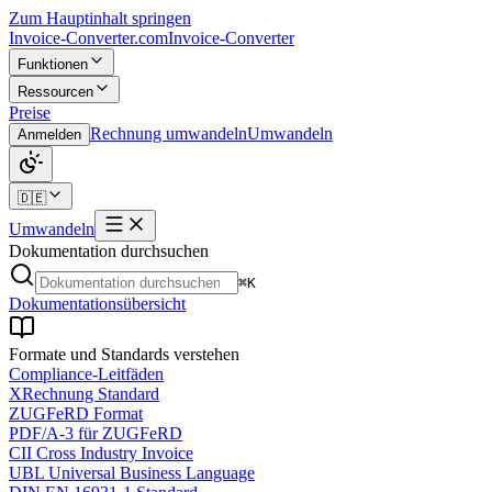
Zum Hauptinhalt springen
Invoice-Converter.com
Invoice-Converter
Funktionen
Ressourcen
Preise
Rechnung umwandeln
Umwandeln
Anmelden
🇩🇪
Umwandeln
Dokumentation durchsuchen
⌘K
Dokumentationsübersicht
Formate und Standards verstehen
Compliance-Leitfäden
XRechnung Standard
ZUGFeRD Format
PDF/A-3 für ZUGFeRD
CII Cross Industry Invoice
UBL Universal Business Language