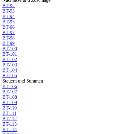
Nachlässe und Zuschläge
BT-92
BT-93
BT-94
BT-95
BT-96
BT-97
BT-98
BT-99
BT-100
BT-101
BT-102
BT-103
BT-104
BT-105
Steuern und Summen
BT-106
BT-107
BT-108
BT-109
BT-110
BT-111
BT-112
BT-113
BT-114