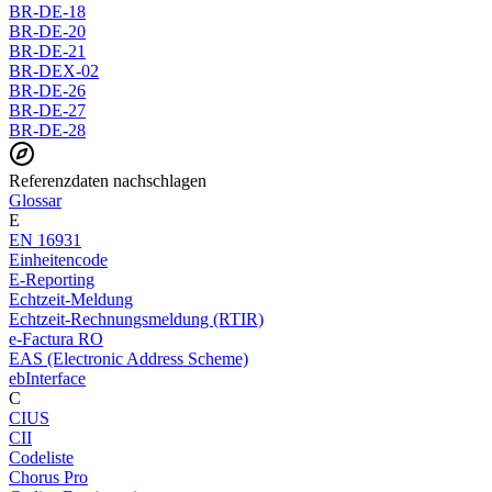
BR-DE-18
BR-DE-20
BR-DE-21
BR-DEX-02
BR-DE-26
BR-DE-27
BR-DE-28
Referenzdaten nachschlagen
Glossar
E
EN 16931
Einheitencode
E-Reporting
Echtzeit-Meldung
Echtzeit-Rechnungsmeldung (RTIR)
e-Factura RO
EAS (Electronic Address Scheme)
ebInterface
C
CIUS
CII
Codeliste
Chorus Pro