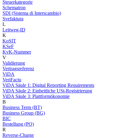
Steuerkategorie
Schematron
SDI (Sistema di Interscambio)
Svefaktura
L
Leitweg-ID
K
KoSIT
KSeF
KvK-Nummer
V
Validierung
Vertragsreferenz
ViDA
VeriFactu
ViDA Säule 1: Digital Reporting Requirements
ViDA Säule 2: Einheitliche USt-Registrierung
ViDA Säule 3: Plattformökonomie
B
Business Term (BT)
Business Group (BG)
BIC
Bestellung (PO)
R
Reverse-Charge