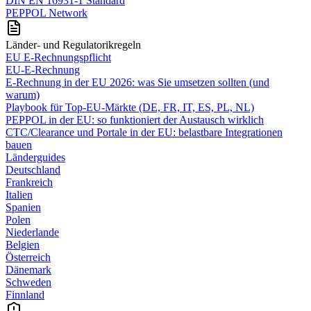
DIN EN 16931-1 Standard
PEPPOL Network
Länder- und Regulatorikregeln
EU E-Rechnungspflicht
EU-E-Rechnung
E‑Rechnung in der EU 2026: was Sie umsetzen sollten (und
warum)
Playbook für Top‑EU‑Märkte (DE, FR, IT, ES, PL, NL)
PEPPOL in der EU: so funktioniert der Austausch wirklich
CTC/Clearance und Portale in der EU: belastbare Integrationen
bauen
Länderguides
Deutschland
Frankreich
Italien
Spanien
Polen
Niederlande
Belgien
Österreich
Dänemark
Schweden
Finnland