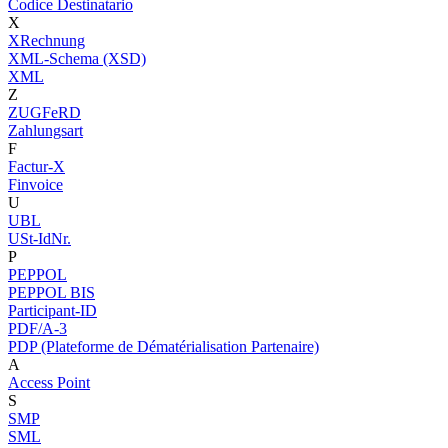
Codice Destinatario
X
XRechnung
XML-Schema (XSD)
XML
Z
ZUGFeRD
Zahlungsart
F
Factur-X
Finvoice
U
UBL
USt-IdNr.
P
PEPPOL
PEPPOL BIS
Participant-ID
PDF/A-3
PDP (Plateforme de Dématérialisation Partenaire)
A
Access Point
S
SMP
SML