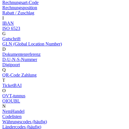
Rechnungsart-Code
Rechnungsposition
Rabatt / Zuschlag
I
IBAN
ISO 6523
G
Gutschrift
GLN (Global Location Number)
D
Dokumentenreferenz
D-U-N-S-Nummer
Digipoort
Q
QR-Code Zahlung
T
TicketBAI
O
OVT-tunnus
OIOUBL
N
NemHandel
Codelisten
Währungscodes (häufig)
Ländercodes (häufig)