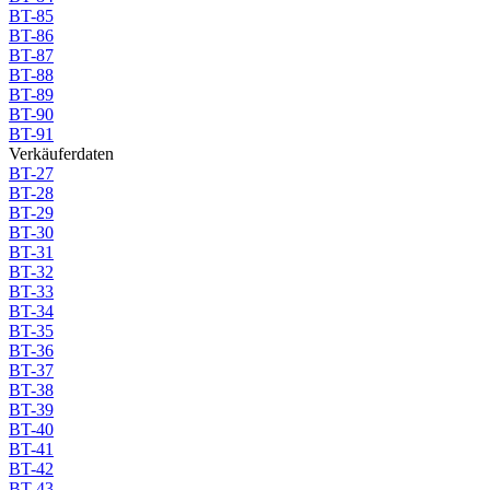
BT-85
BT-86
BT-87
BT-88
BT-89
BT-90
BT-91
Verkäuferdaten
BT-27
BT-28
BT-29
BT-30
BT-31
BT-32
BT-33
BT-34
BT-35
BT-36
BT-37
BT-38
BT-39
BT-40
BT-41
BT-42
BT-43