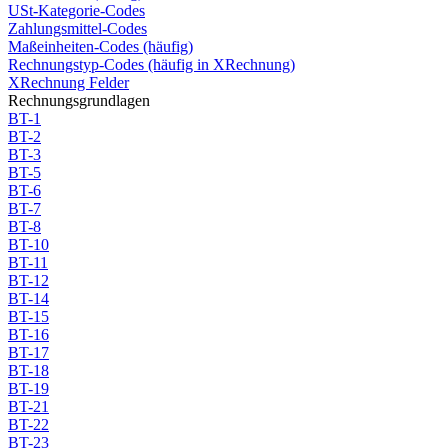
USt-Kategorie-Codes
Zahlungsmittel-Codes
Maßeinheiten-Codes (häufig)
Rechnungstyp-Codes (häufig in XRechnung)
XRechnung Felder
Rechnungsgrundlagen
BT-1
BT-2
BT-3
BT-5
BT-6
BT-7
BT-8
BT-10
BT-11
BT-12
BT-14
BT-15
BT-16
BT-17
BT-18
BT-19
BT-21
BT-22
BT-23