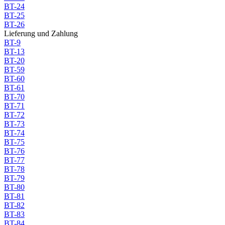
BT-24
BT-25
BT-26
Lieferung und Zahlung
BT-9
BT-13
BT-20
BT-59
BT-60
BT-61
BT-70
BT-71
BT-72
BT-73
BT-74
BT-75
BT-76
BT-77
BT-78
BT-79
BT-80
BT-81
BT-82
BT-83
BT-84