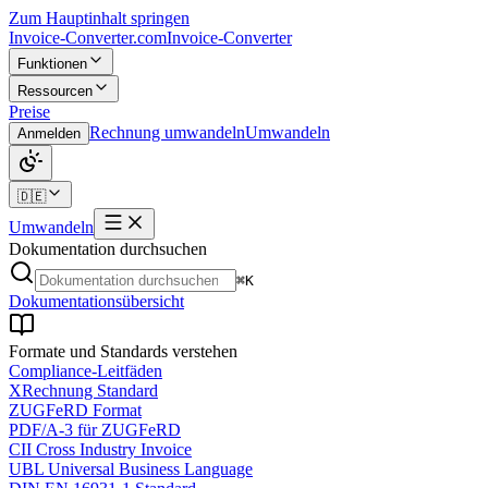
Zum Hauptinhalt springen
Invoice-Converter.com
Invoice-Converter
Funktionen
Ressourcen
Preise
Rechnung umwandeln
Umwandeln
Anmelden
🇩🇪
Umwandeln
Dokumentation durchsuchen
⌘K
Dokumentationsübersicht
Formate und Standards verstehen
Compliance-Leitfäden
XRechnung Standard
ZUGFeRD Format
PDF/A-3 für ZUGFeRD
CII Cross Industry Invoice
UBL Universal Business Language