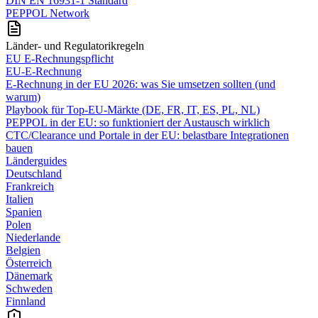
DIN EN 16931-1 Standard
PEPPOL Network
Länder- und Regulatorikregeln
EU E-Rechnungspflicht
EU-E-Rechnung
E‑Rechnung in der EU 2026: was Sie umsetzen sollten (und
warum)
Playbook für Top‑EU‑Märkte (DE, FR, IT, ES, PL, NL)
PEPPOL in der EU: so funktioniert der Austausch wirklich
CTC/Clearance und Portale in der EU: belastbare Integrationen
bauen
Länderguides
Deutschland
Frankreich
Italien
Spanien
Polen
Niederlande
Belgien
Österreich
Dänemark
Schweden
Finnland