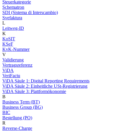
Steuerkategorie
Schematron
SDI (Sistema di Interscambio)
Svefaktura
L
Leitweg-ID
K
KoSIT
KSeF
KvK-Nummer
V
Validierung
Vertragsreferenz
ViDA
VeriFactu
ViDA Säule 1: Digital Reporting Requirements
ViDA Säule 2: Einheitliche USt-Registrierung
ViDA Säule 3: Plattformökonomie
B
Business Term (BT)
Business Group (BG)
BIC
Bestellung (PO)
R
Reverse-Charge