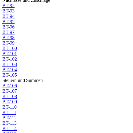
Nachlässe und Zuschläge
BT-92
BT-93
BT-94
BT-95
BT-96
BT-97
BT-98
BT-99
BT-100
BT-101
BT-102
BT-103
BT-104
BT-105
Steuern und Summen
BT-106
BT-107
BT-108
BT-109
BT-110
BT-111
BT-112
BT-113
BT-114