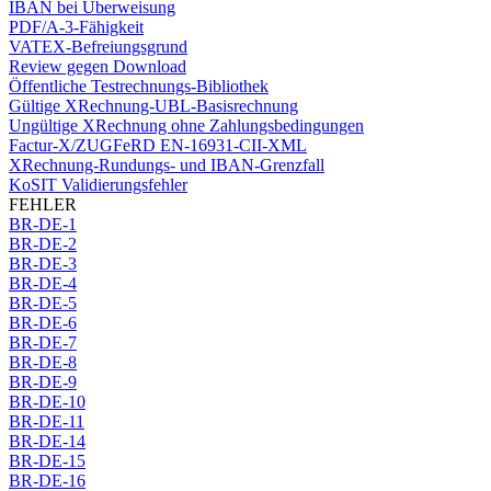
IBAN bei Überweisung
PDF/A-3-Fähigkeit
VATEX-Befreiungsgrund
Review gegen Download
Öffentliche Testrechnungs-Bibliothek
Gültige XRechnung-UBL-Basisrechnung
Ungültige XRechnung ohne Zahlungsbedingungen
Factur-X/ZUGFeRD EN-16931-CII-XML
XRechnung-Rundungs- und IBAN-Grenzfall
KoSIT Validierungsfehler
FEHLER
BR-DE-1
BR-DE-2
BR-DE-3
BR-DE-4
BR-DE-5
BR-DE-6
BR-DE-7
BR-DE-8
BR-DE-9
BR-DE-10
BR-DE-11
BR-DE-14
BR-DE-15
BR-DE-16