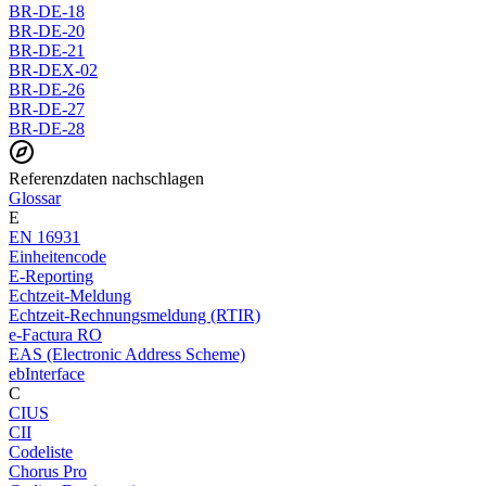
BR-DE-18
BR-DE-20
BR-DE-21
BR-DEX-02
BR-DE-26
BR-DE-27
BR-DE-28
Referenzdaten nachschlagen
Glossar
E
EN 16931
Einheitencode
E-Reporting
Echtzeit-Meldung
Echtzeit-Rechnungsmeldung (RTIR)
e-Factura RO
EAS (Electronic Address Scheme)
ebInterface
C
CIUS
CII
Codeliste
Chorus Pro