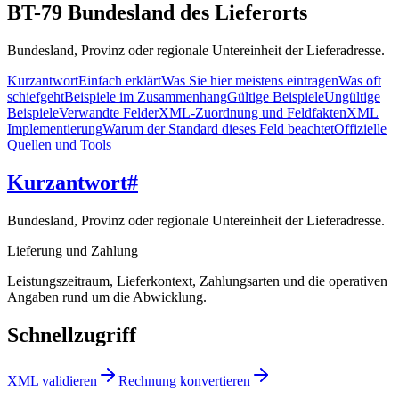
BT-79 Bundesland des Lieferorts
Bundesland, Provinz oder regionale Untereinheit der Lieferadresse.
Kurzantwort
Einfach erklärt
Was Sie hier meistens eintragen
Was oft
schiefgeht
Beispiele im Zusammenhang
Gültige Beispiele
Ungültige
Beispiele
Verwandte Felder
XML-Zuordnung und Feldfakten
XML
Implementierung
Warum der Standard dieses Feld beachtet
Offizielle
Quellen und Tools
Kurzantwort
#
Bundesland, Provinz oder regionale Untereinheit der Lieferadresse.
Lieferung und Zahlung
Leistungszeitraum, Lieferkontext, Zahlungsarten und die operativen
Angaben rund um die Abwicklung.
Schnellzugriff
XML validieren
Rechnung konvertieren