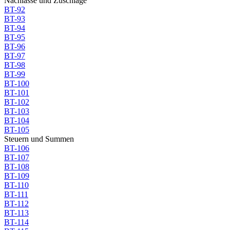
Nachlässe und Zuschläge
BT-92
BT-93
BT-94
BT-95
BT-96
BT-97
BT-98
BT-99
BT-100
BT-101
BT-102
BT-103
BT-104
BT-105
Steuern und Summen
BT-106
BT-107
BT-108
BT-109
BT-110
BT-111
BT-112
BT-113
BT-114