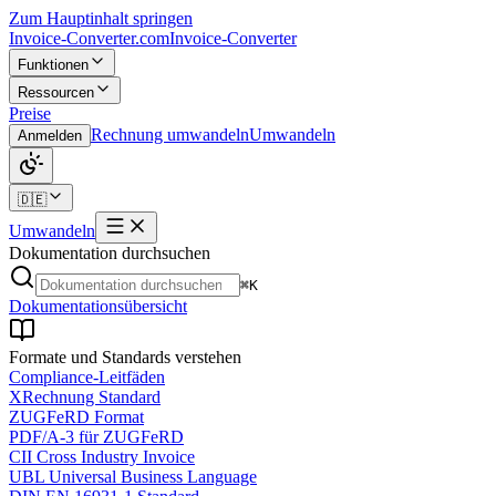
Zum Hauptinhalt springen
Invoice-Converter.com
Invoice-Converter
Funktionen
Ressourcen
Preise
Rechnung umwandeln
Umwandeln
Anmelden
🇩🇪
Umwandeln
Dokumentation durchsuchen
⌘K
Dokumentationsübersicht
Formate und Standards verstehen
Compliance-Leitfäden
XRechnung Standard
ZUGFeRD Format
PDF/A-3 für ZUGFeRD
CII Cross Industry Invoice
UBL Universal Business Language