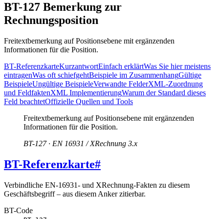
BT-127 Bemerkung zur
Rechnungsposition
Freitextbemerkung auf Positionsebene mit ergänzenden
Informationen für die Position.
BT-Referenzkarte
Kurzantwort
Einfach erklärt
Was Sie hier meistens
eintragen
Was oft schiefgeht
Beispiele im Zusammenhang
Gültige
Beispiele
Ungültige Beispiele
Verwandte Felder
XML-Zuordnung
und Feldfakten
XML Implementierung
Warum der Standard dieses
Feld beachtet
Offizielle Quellen und Tools
Freitextbemerkung auf Positionsebene mit ergänzenden
Informationen für die Position.
BT-127 · EN 16931 / XRechnung 3.x
BT-Referenzkarte
#
Verbindliche EN-16931- und XRechnung-Fakten zu diesem
Geschäftsbegriff – aus diesem Anker zitierbar.
BT-Code