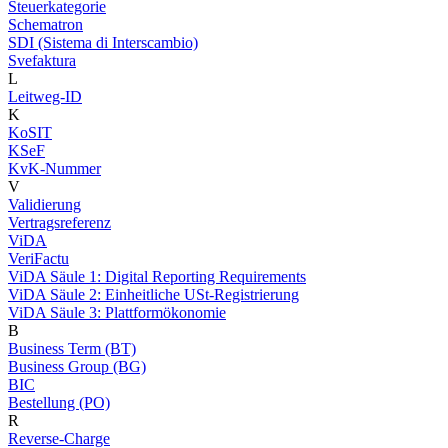
Steuerkategorie
Schematron
SDI (Sistema di Interscambio)
Svefaktura
L
Leitweg-ID
K
KoSIT
KSeF
KvK-Nummer
V
Validierung
Vertragsreferenz
ViDA
VeriFactu
ViDA Säule 1: Digital Reporting Requirements
ViDA Säule 2: Einheitliche USt-Registrierung
ViDA Säule 3: Plattformökonomie
B
Business Term (BT)
Business Group (BG)
BIC
Bestellung (PO)
R
Reverse-Charge