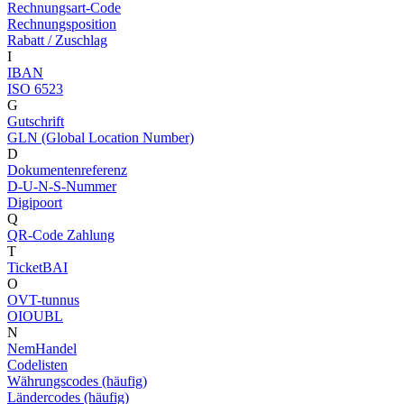
Rechnungsart-Code
Rechnungsposition
Rabatt / Zuschlag
I
IBAN
ISO 6523
G
Gutschrift
GLN (Global Location Number)
D
Dokumentenreferenz
D-U-N-S-Nummer
Digipoort
Q
QR-Code Zahlung
T
TicketBAI
O
OVT-tunnus
OIOUBL
N
NemHandel
Codelisten
Währungscodes (häufig)
Ländercodes (häufig)