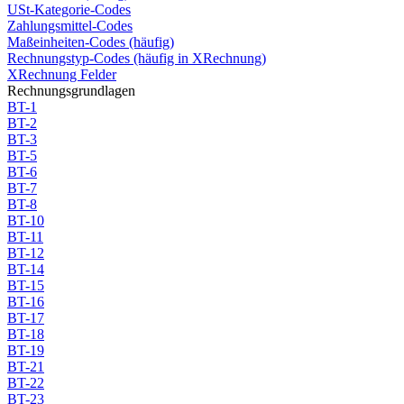
USt-Kategorie-Codes
Zahlungsmittel-Codes
Maßeinheiten-Codes (häufig)
Rechnungstyp-Codes (häufig in XRechnung)
XRechnung Felder
Rechnungsgrundlagen
BT-1
BT-2
BT-3
BT-5
BT-6
BT-7
BT-8
BT-10
BT-11
BT-12
BT-14
BT-15
BT-16
BT-17
BT-18
BT-19
BT-21
BT-22
BT-23