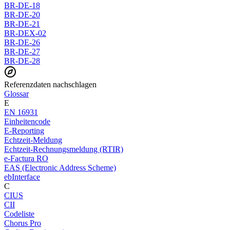
BR-DE-18
BR-DE-20
BR-DE-21
BR-DEX-02
BR-DE-26
BR-DE-27
BR-DE-28
Referenzdaten nachschlagen
Glossar
E
EN 16931
Einheitencode
E-Reporting
Echtzeit-Meldung
Echtzeit-Rechnungsmeldung (RTIR)
e-Factura RO
EAS (Electronic Address Scheme)
ebInterface
C
CIUS
CII
Codeliste
Chorus Pro