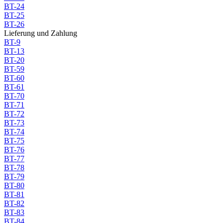
BT-24
BT-25
BT-26
Lieferung und Zahlung
BT-9
BT-13
BT-20
BT-59
BT-60
BT-61
BT-70
BT-71
BT-72
BT-73
BT-74
BT-75
BT-76
BT-77
BT-78
BT-79
BT-80
BT-81
BT-82
BT-83
BT-84