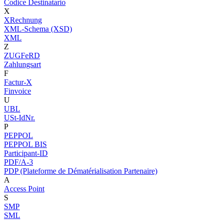
Codice Destinatario
X
XRechnung
XML-Schema (XSD)
XML
Z
ZUGFeRD
Zahlungsart
F
Factur-X
Finvoice
U
UBL
USt-IdNr.
P
PEPPOL
PEPPOL BIS
Participant-ID
PDF/A-3
PDP (Plateforme de Dématérialisation Partenaire)
A
Access Point
S
SMP
SML