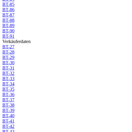
BT-85
BT-86
BT-87
BT-88
BT-89
BT-90
BT-91
Verkäuferdaten
BT-27
BT-28
BT-29
BT-30
BT-31
BT-32
BT-33
BT-34
BT-35
BT-36
BT-37
BT-38
BT-39
BT-40
BT-41
BT-42
BT-43