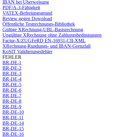
IBAN bei Überweisung
PDF/A-3-Fähigkeit
VATEX-Befreiungsgrund
Review gegen Download
Öffentliche Testrechnungs-Bibliothek
Gültige XRechnung-UBL-Basisrechnung
Ungültige XRechnung ohne Zahlungsbedingungen
Factur-X/ZUGFeRD EN-16931-CII-XML
XRechnung-Rundungs- und IBAN-Grenzfall
KoSIT Validierungsfehler
FEHLER
BR-DE-1
BR-DE-2
BR-DE-3
BR-DE-4
BR-DE-5
BR-DE-6
BR-DE-7
BR-DE-8
BR-DE-9
BR-DE-10
BR-DE-11
BR-DE-14
BR-DE-15
BR-DE-16