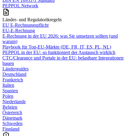
DIN EN 16931-1 Standard
PEPPOL Network
Länder- und Regulatorikregeln
EU E-Rechnungspflicht
EU-E-Rechnung
E‑Rechnung in der EU 2026: was Sie umsetzen sollten (und
warum)
Playbook für Top‑EU‑Märkte (DE, FR, IT, ES, PL, NL)
PEPPOL in der EU: so funktioniert der Austausch wirklich
CTC/Clearance und Portale in der EU: belastbare Integrationen
bauen
Länderguides
Deutschland
Frankreich
Italien
Spanien
Polen
Niederlande
Belgien
Österreich
Dänemark
Schweden
Finnland