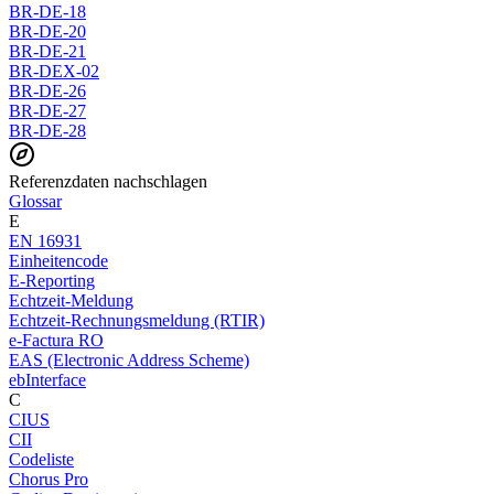
BR-DE-18
BR-DE-20
BR-DE-21
BR-DEX-02
BR-DE-26
BR-DE-27
BR-DE-28
Referenzdaten nachschlagen
Glossar
E
EN 16931
Einheitencode
E-Reporting
Echtzeit-Meldung
Echtzeit-Rechnungsmeldung (RTIR)
e-Factura RO
EAS (Electronic Address Scheme)
ebInterface
C
CIUS
CII
Codeliste
Chorus Pro