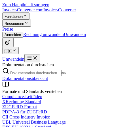
Zum Hauptinhalt springen
Invoice-Converter.com
Invoice-Converter
Funktionen
Ressourcen
Preise
Rechnung umwandeln
Umwandeln
Anmelden
🇩🇪
Umwandeln
Dokumentation durchsuchen
⌘K
Dokumentationsübersicht
Formate und Standards verstehen
Compliance-Leitfäden
XRechnung Standard
ZUGFeRD Format
PDF/A-3 für ZUGFeRD
CII Cross Industry Invoice
UBL Universal Business Language