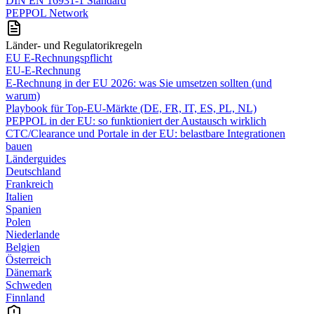
DIN EN 16931-1 Standard
PEPPOL Network
Länder- und Regulatorikregeln
EU E-Rechnungspflicht
EU-E-Rechnung
E‑Rechnung in der EU 2026: was Sie umsetzen sollten (und
warum)
Playbook für Top‑EU‑Märkte (DE, FR, IT, ES, PL, NL)
PEPPOL in der EU: so funktioniert der Austausch wirklich
CTC/Clearance und Portale in der EU: belastbare Integrationen
bauen
Länderguides
Deutschland
Frankreich
Italien
Spanien
Polen
Niederlande
Belgien
Österreich
Dänemark
Schweden
Finnland