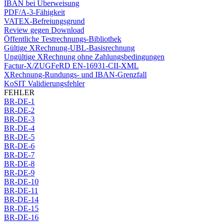
IBAN bei Überweisung
PDF/A-3-Fähigkeit
VATEX-Befreiungsgrund
Review gegen Download
Öffentliche Testrechnungs-Bibliothek
Gültige XRechnung-UBL-Basisrechnung
Ungültige XRechnung ohne Zahlungsbedingungen
Factur-X/ZUGFeRD EN-16931-CII-XML
XRechnung-Rundungs- und IBAN-Grenzfall
KoSIT Validierungsfehler
FEHLER
BR-DE-1
BR-DE-2
BR-DE-3
BR-DE-4
BR-DE-5
BR-DE-6
BR-DE-7
BR-DE-8
BR-DE-9
BR-DE-10
BR-DE-11
BR-DE-14
BR-DE-15
BR-DE-16