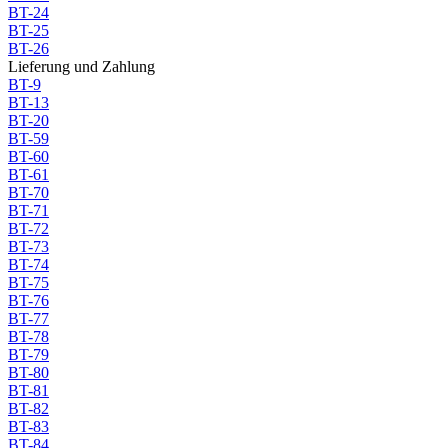
BT-24
BT-25
BT-26
Lieferung und Zahlung
BT-9
BT-13
BT-20
BT-59
BT-60
BT-61
BT-70
BT-71
BT-72
BT-73
BT-74
BT-75
BT-76
BT-77
BT-78
BT-79
BT-80
BT-81
BT-82
BT-83
BT-84