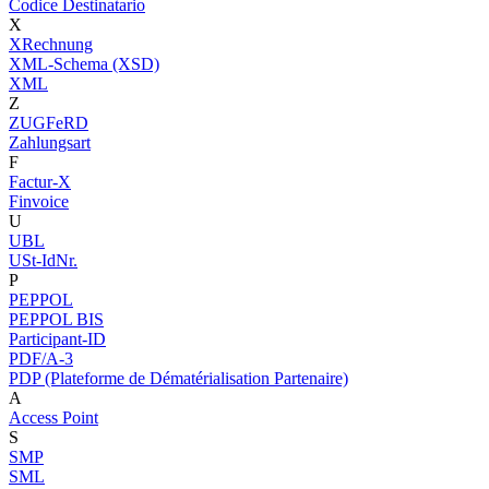
Codice Destinatario
X
XRechnung
XML-Schema (XSD)
XML
Z
ZUGFeRD
Zahlungsart
F
Factur-X
Finvoice
U
UBL
USt-IdNr.
P
PEPPOL
PEPPOL BIS
Participant-ID
PDF/A-3
PDP (Plateforme de Dématérialisation Partenaire)
A
Access Point
S
SMP
SML