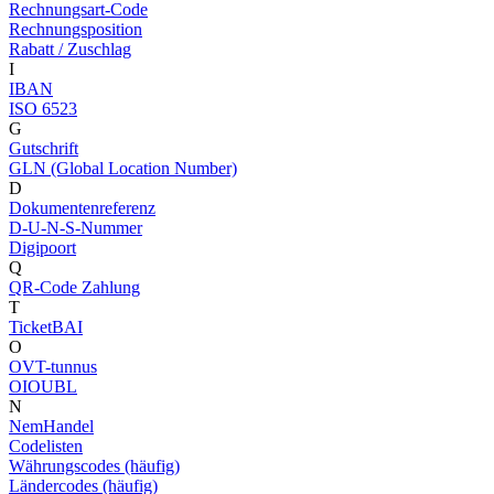
Rechnungsart-Code
Rechnungsposition
Rabatt / Zuschlag
I
IBAN
ISO 6523
G
Gutschrift
GLN (Global Location Number)
D
Dokumentenreferenz
D-U-N-S-Nummer
Digipoort
Q
QR-Code Zahlung
T
TicketBAI
O
OVT-tunnus
OIOUBL
N
NemHandel
Codelisten
Währungscodes (häufig)
Ländercodes (häufig)