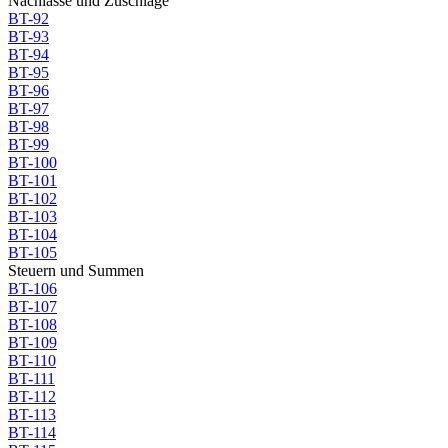
Nachlässe und Zuschläge
BT-92
BT-93
BT-94
BT-95
BT-96
BT-97
BT-98
BT-99
BT-100
BT-101
BT-102
BT-103
BT-104
BT-105
Steuern und Summen
BT-106
BT-107
BT-108
BT-109
BT-110
BT-111
BT-112
BT-113
BT-114