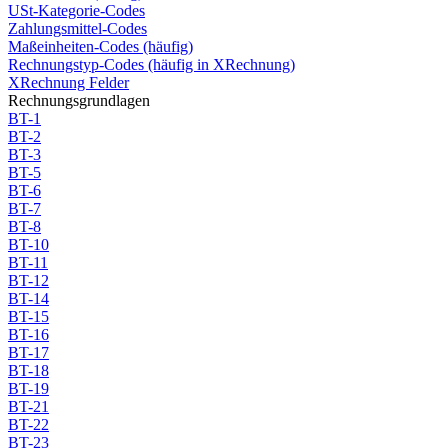
USt-Kategorie-Codes
Zahlungsmittel-Codes
Maßeinheiten-Codes (häufig)
Rechnungstyp-Codes (häufig in XRechnung)
XRechnung Felder
Rechnungsgrundlagen
BT-1
BT-2
BT-3
BT-5
BT-6
BT-7
BT-8
BT-10
BT-11
BT-12
BT-14
BT-15
BT-16
BT-17
BT-18
BT-19
BT-21
BT-22
BT-23