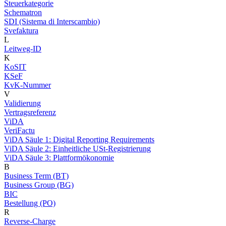
Steuerkategorie
Schematron
SDI (Sistema di Interscambio)
Svefaktura
L
Leitweg-ID
K
KoSIT
KSeF
KvK-Nummer
V
Validierung
Vertragsreferenz
ViDA
VeriFactu
ViDA Säule 1: Digital Reporting Requirements
ViDA Säule 2: Einheitliche USt-Registrierung
ViDA Säule 3: Plattformökonomie
B
Business Term (BT)
Business Group (BG)
BIC
Bestellung (PO)
R
Reverse-Charge