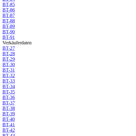
BT-85
BT-86
BT-87
BT-88
BT-89
BT-90
BT-91
Verkäuferdaten
BT-27
BT-28
BT-29
BT-30
BT-31
BT-32
BT-33
BT-34
BT-35
BT-36
BT-37
BT-38
BT-39
BT-40
BT-41
BT-42
BT-43