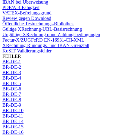
IBAN bei Überweisung
PDF/A-3-Fähigkeit
VATEX-Befreiungsgrund
Review gegen Download
Öffentliche Testrechnungs-Bibliothek
Gültige XRechnung-UBL-Basisrechnung
Ungültige XRechnung ohne Zahlungsbedingungen
Factur-X/ZUGFeRD EN-16931-CII-XML
XRechnung-Rundungs- und IBAN-Grenzfall
KoSIT Validierungsfehler
FEHLER
BR-DE-1
BR-DE-2
BR-DE-3
BR-DE-4
BR-DE-5
BR-DE-6
BR-DE-7
BR-DE-8
BR-DE-9
BR-DE-10
BR-DE-11
BR-DE-14
BR-DE-15
BR-DE-16