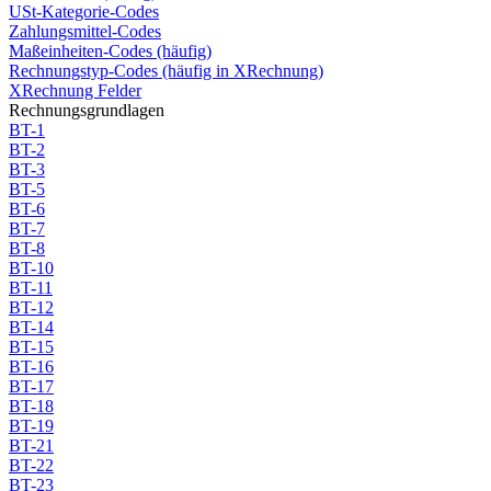
USt-Kategorie-Codes
Zahlungsmittel-Codes
Maßeinheiten-Codes (häufig)
Rechnungstyp-Codes (häufig in XRechnung)
XRechnung Felder
Rechnungsgrundlagen
BT-1
BT-2
BT-3
BT-5
BT-6
BT-7
BT-8
BT-10
BT-11
BT-12
BT-14
BT-15
BT-16
BT-17
BT-18
BT-19
BT-21
BT-22
BT-23