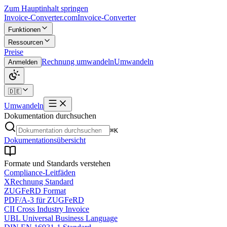
Zum Hauptinhalt springen
Invoice-Converter.com
Invoice-Converter
Funktionen
Ressourcen
Preise
Rechnung umwandeln
Umwandeln
Anmelden
🇩🇪
Umwandeln
Dokumentation durchsuchen
⌘K
Dokumentationsübersicht
Formate und Standards verstehen
Compliance-Leitfäden
XRechnung Standard
ZUGFeRD Format
PDF/A-3 für ZUGFeRD
CII Cross Industry Invoice
UBL Universal Business Language