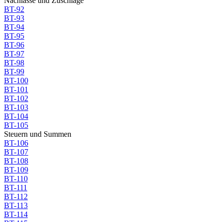
Nachlässe und Zuschläge
BT-92
BT-93
BT-94
BT-95
BT-96
BT-97
BT-98
BT-99
BT-100
BT-101
BT-102
BT-103
BT-104
BT-105
Steuern und Summen
BT-106
BT-107
BT-108
BT-109
BT-110
BT-111
BT-112
BT-113
BT-114