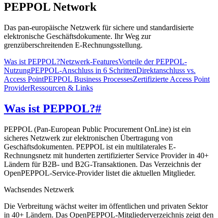
PEPPOL Network
Das pan-europäische Netzwerk für sichere und standardisierte
elektronische Geschäftsdokumente. Ihr Weg zur
grenzüberschreitenden E-Rechnungsstellung.
Was ist PEPPOL?
Netzwerk-Features
Vorteile der PEPPOL-
Nutzung
PEPPOL-Anschluss in 6 Schritten
Direktanschluss vs.
Access Point
PEPPOL Business Processes
Zertifizierte Access Point
Provider
Ressourcen & Links
Was ist PEPPOL?
#
PEPPOL (Pan-European Public Procurement OnLine) ist ein
sicheres Netzwerk zur elektronischen Übertragung von
Geschäftsdokumenten. PEPPOL ist ein multilaterales E-
Rechnungsnetz mit hunderten zertifizierter Service Provider in 40+
Ländern für B2B- und B2G-Transaktionen. Das Verzeichnis der
OpenPEPPOL-Service-Provider listet die aktuellen Mitglieder.
Wachsendes Netzwerk
Die Verbreitung wächst weiter im öffentlichen und privaten Sektor
in 40+ Ländern. Das OpenPEPPOL-Mitgliederverzeichnis zeigt den