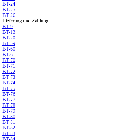
BT-24
BT-25
BT-26
Lieferung und Zahlung
BT-9
BT-13
BT-20
BT-59
BT-60
BT-61
BT-70
BT-71
BT-72
BT-73
BT-74
BT-75
BT-76
BT-77
BT-78
BT-79
BT-80
BT-81
BT-82
BT-83
BT-84