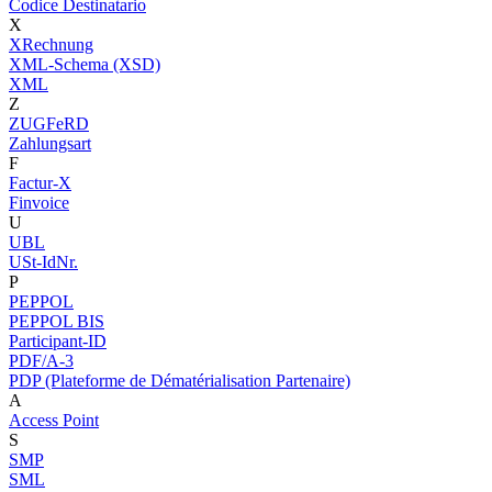
Codice Destinatario
X
XRechnung
XML-Schema (XSD)
XML
Z
ZUGFeRD
Zahlungsart
F
Factur-X
Finvoice
U
UBL
USt-IdNr.
P
PEPPOL
PEPPOL BIS
Participant-ID
PDF/A-3
PDP (Plateforme de Dématérialisation Partenaire)
A
Access Point
S
SMP
SML