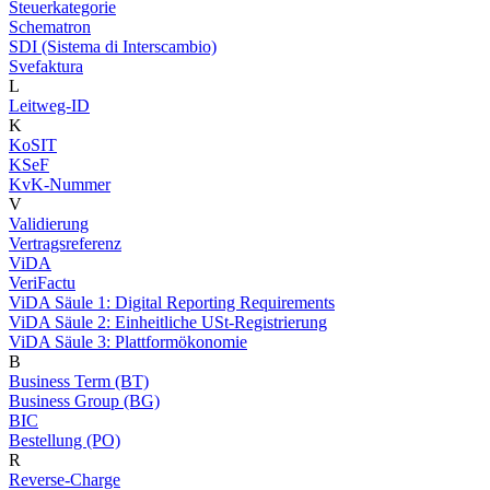
Steuerkategorie
Schematron
SDI (Sistema di Interscambio)
Svefaktura
L
Leitweg-ID
K
KoSIT
KSeF
KvK-Nummer
V
Validierung
Vertragsreferenz
ViDA
VeriFactu
ViDA Säule 1: Digital Reporting Requirements
ViDA Säule 2: Einheitliche USt-Registrierung
ViDA Säule 3: Plattformökonomie
B
Business Term (BT)
Business Group (BG)
BIC
Bestellung (PO)
R
Reverse-Charge