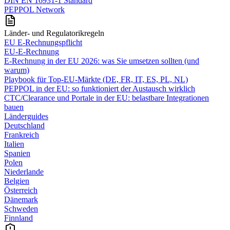
DIN EN 16931-1 Standard
PEPPOL Network
Länder- und Regulatorikregeln
EU E-Rechnungspflicht
EU-E-Rechnung
E‑Rechnung in der EU 2026: was Sie umsetzen sollten (und
warum)
Playbook für Top‑EU‑Märkte (DE, FR, IT, ES, PL, NL)
PEPPOL in der EU: so funktioniert der Austausch wirklich
CTC/Clearance und Portale in der EU: belastbare Integrationen
bauen
Länderguides
Deutschland
Frankreich
Italien
Spanien
Polen
Niederlande
Belgien
Österreich
Dänemark
Schweden
Finnland