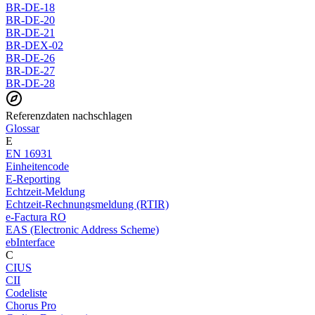
BR-DE-18
BR-DE-20
BR-DE-21
BR-DEX-02
BR-DE-26
BR-DE-27
BR-DE-28
Referenzdaten nachschlagen
Glossar
E
EN 16931
Einheitencode
E-Reporting
Echtzeit-Meldung
Echtzeit-Rechnungsmeldung (RTIR)
e-Factura RO
EAS (Electronic Address Scheme)
ebInterface
C
CIUS
CII
Codeliste
Chorus Pro