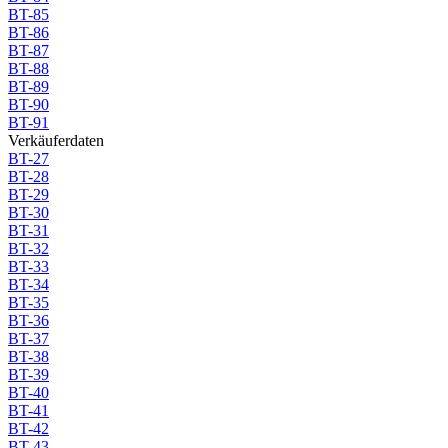
BT-85
BT-86
BT-87
BT-88
BT-89
BT-90
BT-91
Verkäuferdaten
BT-27
BT-28
BT-29
BT-30
BT-31
BT-32
BT-33
BT-34
BT-35
BT-36
BT-37
BT-38
BT-39
BT-40
BT-41
BT-42
BT-43