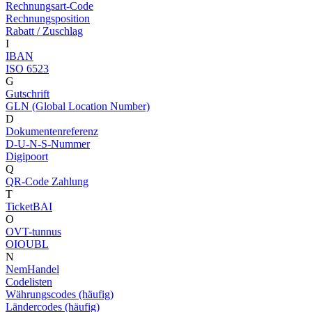
Rechnungsart-Code
Rechnungsposition
Rabatt / Zuschlag
I
IBAN
ISO 6523
G
Gutschrift
GLN (Global Location Number)
D
Dokumentenreferenz
D-U-N-S-Nummer
Digipoort
Q
QR-Code Zahlung
T
TicketBAI
O
OVT-tunnus
OIOUBL
N
NemHandel
Codelisten
Währungscodes (häufig)
Ländercodes (häufig)