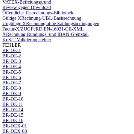
VATEX-Befreiungsgrund
Review gegen Download
Öffentliche Testrechnungs-Bibliothek
Gültige XRechnung-UBL-Basisrechnung
Ungültige XRechnung ohne Zahlungsbedingungen
Factur-X/ZUGFeRD EN-16931-CII-XML
XRechnung-Rundungs- und IBAN-Grenzfall
KoSIT Validierungsfehler
FEHLER
BR-DE-1
BR-DE-2
BR-DE-3
BR-DE-4
BR-DE-5
BR-DE-6
BR-DE-7
BR-DE-8
BR-DE-9
BR-DE-10
BR-DE-11
BR-DE-14
BR-DE-15
BR-DE-16
BR-DEX-01
BR-DEX-03