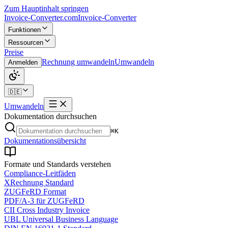
Zum Hauptinhalt springen
Invoice-Converter.com
Invoice-Converter
Funktionen
Ressourcen
Preise
Rechnung umwandeln
Umwandeln
Anmelden
🇩🇪
Umwandeln
Dokumentation durchsuchen
⌘K
Dokumentationsübersicht
Formate und Standards verstehen
Compliance-Leitfäden
XRechnung Standard
ZUGFeRD Format
PDF/A-3 für ZUGFeRD
CII Cross Industry Invoice
UBL Universal Business Language