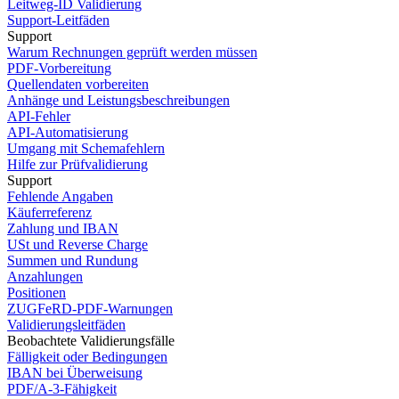
Leitweg-ID Validierung
Support-Leitfäden
Support
Warum Rechnungen geprüft werden müssen
PDF-Vorbereitung
Quellendaten vorbereiten
Anhänge und Leistungsbeschreibungen
API-Fehler
API-Automatisierung
Umgang mit Schemafehlern
Hilfe zur Prüfvalidierung
Support
Fehlende Angaben
Käuferreferenz
Zahlung und IBAN
USt und Reverse Charge
Summen und Rundung
Anzahlungen
Positionen
ZUGFeRD-PDF-Warnungen
Validierungsleitfäden
Beobachtete Validierungsfälle
Fälligkeit oder Bedingungen
IBAN bei Überweisung
PDF/A-3-Fähigkeit