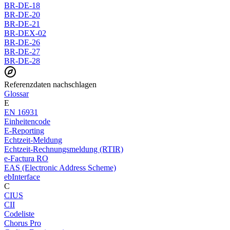
BR-DE-18
BR-DE-20
BR-DE-21
BR-DEX-02
BR-DE-26
BR-DE-27
BR-DE-28
Referenzdaten nachschlagen
Glossar
E
EN 16931
Einheitencode
E-Reporting
Echtzeit-Meldung
Echtzeit-Rechnungsmeldung (RTIR)
e-Factura RO
EAS (Electronic Address Scheme)
ebInterface
C
CIUS
CII
Codeliste
Chorus Pro