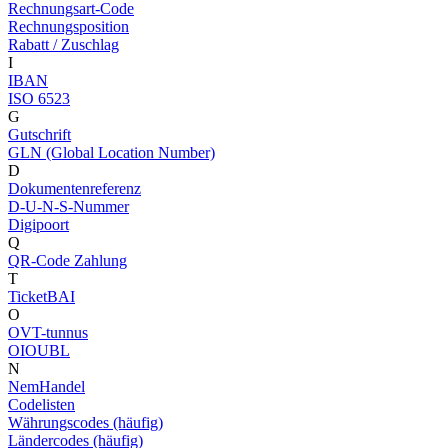
Rechnungsart-Code
Rechnungsposition
Rabatt / Zuschlag
I
IBAN
ISO 6523
G
Gutschrift
GLN (Global Location Number)
D
Dokumentenreferenz
D-U-N-S-Nummer
Digipoort
Q
QR-Code Zahlung
T
TicketBAI
O
OVT-tunnus
OIOUBL
N
NemHandel
Codelisten
Währungscodes (häufig)
Ländercodes (häufig)