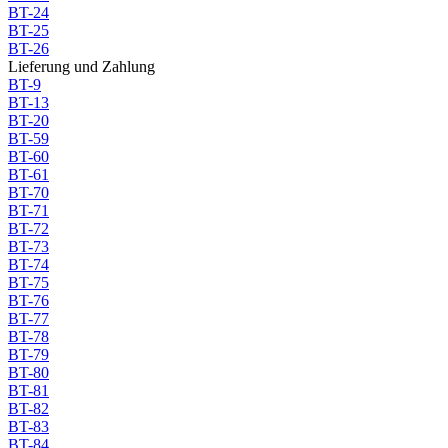
BT-24
BT-25
BT-26
Lieferung und Zahlung
BT-9
BT-13
BT-20
BT-59
BT-60
BT-61
BT-70
BT-71
BT-72
BT-73
BT-74
BT-75
BT-76
BT-77
BT-78
BT-79
BT-80
BT-81
BT-82
BT-83
BT-84