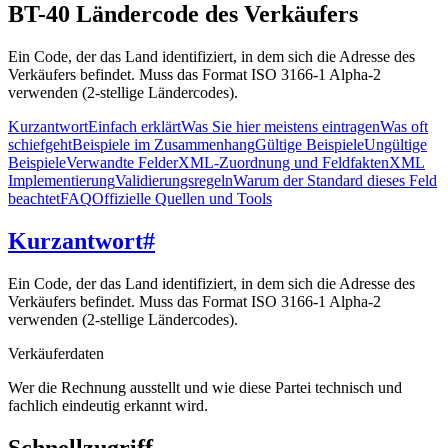
BT-40 Ländercode des Verkäufers
Ein Code, der das Land identifiziert, in dem sich die Adresse des
Verkäufers befindet. Muss das Format ISO 3166-1 Alpha-2
verwenden (2-stellige Ländercodes).
Kurzantwort
Einfach erklärt
Was Sie hier meistens eintragen
Was oft
schiefgeht
Beispiele im Zusammenhang
Gültige Beispiele
Ungültige
Beispiele
Verwandte Felder
XML-Zuordnung und Feldfakten
XML
Implementierung
Validierungsregeln
Warum der Standard dieses Feld
beachtet
FAQ
Offizielle Quellen und Tools
Kurzantwort
#
Ein Code, der das Land identifiziert, in dem sich die Adresse des
Verkäufers befindet. Muss das Format ISO 3166-1 Alpha-2
verwenden (2-stellige Ländercodes).
Verkäuferdaten
Wer die Rechnung ausstellt und wie diese Partei technisch und
fachlich eindeutig erkannt wird.
Schnellzugriff