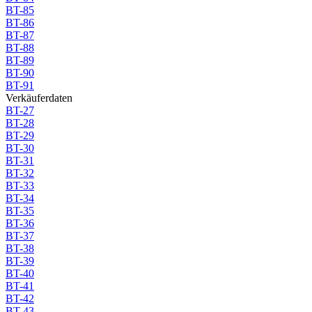
BT-85
BT-86
BT-87
BT-88
BT-89
BT-90
BT-91
Verkäuferdaten
BT-27
BT-28
BT-29
BT-30
BT-31
BT-32
BT-33
BT-34
BT-35
BT-36
BT-37
BT-38
BT-39
BT-40
BT-41
BT-42
BT-43