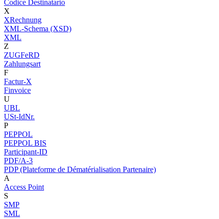
Codice Destinatario
X
XRechnung
XML-Schema (XSD)
XML
Z
ZUGFeRD
Zahlungsart
F
Factur-X
Finvoice
U
UBL
USt-IdNr.
P
PEPPOL
PEPPOL BIS
Participant-ID
PDF/A-3
PDP (Plateforme de Dématérialisation Partenaire)
A
Access Point
S
SMP
SML