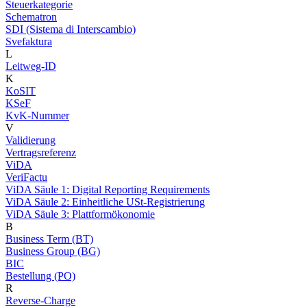
Steuerkategorie
Schematron
SDI (Sistema di Interscambio)
Svefaktura
L
Leitweg-ID
K
KoSIT
KSeF
KvK-Nummer
V
Validierung
Vertragsreferenz
ViDA
VeriFactu
ViDA Säule 1: Digital Reporting Requirements
ViDA Säule 2: Einheitliche USt-Registrierung
ViDA Säule 3: Plattformökonomie
B
Business Term (BT)
Business Group (BG)
BIC
Bestellung (PO)
R
Reverse-Charge