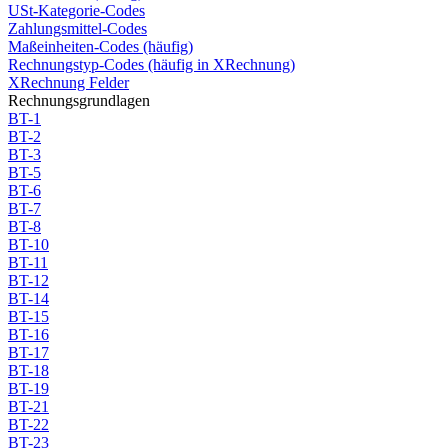
USt-Kategorie-Codes
Zahlungsmittel-Codes
Maßeinheiten-Codes (häufig)
Rechnungstyp-Codes (häufig in XRechnung)
XRechnung Felder
Rechnungsgrundlagen
BT-1
BT-2
BT-3
BT-5
BT-6
BT-7
BT-8
BT-10
BT-11
BT-12
BT-14
BT-15
BT-16
BT-17
BT-18
BT-19
BT-21
BT-22
BT-23