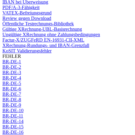
IBAN bei Überweisung
PDF/A-3-Fähigkeit
VATEX-Befreiungsgrund
Review gegen Download
Öffentliche Testrechnungs-Bibliothek
Gültige XRechnung-UBL-Basisrechnung
Ungültige XRechnung ohne Zahlungsbedingungen
Factur-X/ZUGFeRD EN-16931-CII-XML
XRechnung-Rundungs- und IBAN-Grenzfall
KoSIT Validierungsfehler
FEHLER
BR-DE-1
BR-DE-2
BR-DE-3
BR-DE-4
BR-DE-5
BR-DE-6
BR-DE-7
BR-DE-8
BR-DE-9
BR-DE-10
BR-DE-11
BR-DE-14
BR-DE-15
BR-DE-16