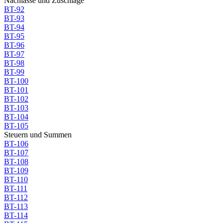
Nachlässe und Zuschläge
BT-92
BT-93
BT-94
BT-95
BT-96
BT-97
BT-98
BT-99
BT-100
BT-101
BT-102
BT-103
BT-104
BT-105
Steuern und Summen
BT-106
BT-107
BT-108
BT-109
BT-110
BT-111
BT-112
BT-113
BT-114