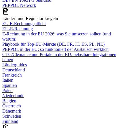
DIN EN 16931-1 Standard
PEPPOL Network
Länder- und Regulatorikregeln
EU E-Rechnungspflicht
EU-E-Rechnung
E‑Rechnung in der EU 2026: was Sie umsetzen sollten (und
warum)
Playbook für Top‑EU‑Märkte (DE, FR, IT, ES, PL, NL)
PEPPOL in der EU: so funktioniert der Austausch wirklich
CTC/Clearance und Portale in der EU: belastbare Integrationen
bauen
Länderguides
Deutschland
Frankreich
Italien
Spanien
Polen
Niederlande
Belgien
Österreich
Dänemark
Schweden
Finnland