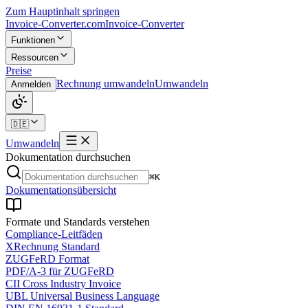
Zum Hauptinhalt springen
Invoice-Converter.com
Invoice-Converter
Funktionen
Ressourcen
Preise
Rechnung umwandeln
Umwandeln
Anmelden
🇩🇪
Umwandeln
Dokumentation durchsuchen
⌘K
Dokumentationsübersicht
Formate und Standards verstehen
Compliance-Leitfäden
XRechnung Standard
ZUGFeRD Format
PDF/A-3 für ZUGFeRD
CII Cross Industry Invoice
UBL Universal Business Language