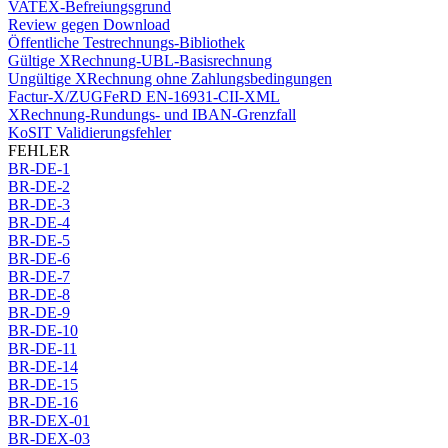
VATEX-Befreiungsgrund
Review gegen Download
Öffentliche Testrechnungs-Bibliothek
Gültige XRechnung-UBL-Basisrechnung
Ungültige XRechnung ohne Zahlungsbedingungen
Factur-X/ZUGFeRD EN-16931-CII-XML
XRechnung-Rundungs- und IBAN-Grenzfall
KoSIT Validierungsfehler
FEHLER
BR-DE-1
BR-DE-2
BR-DE-3
BR-DE-4
BR-DE-5
BR-DE-6
BR-DE-7
BR-DE-8
BR-DE-9
BR-DE-10
BR-DE-11
BR-DE-14
BR-DE-15
BR-DE-16
BR-DEX-01
BR-DEX-03