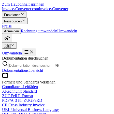
Zum Hauptinhalt springen
Invoice-Converter.com
Invoice-Converter
Funktionen
Ressourcen
Preise
Rechnung umwandeln
Umwandeln
Anmelden
🇩🇪
Umwandeln
Dokumentation durchsuchen
⌘K
Dokumentationsübersicht
Formate und Standards verstehen
Compliance-Leitfäden
XRechnung Standard
ZUGFeRD Format
PDF/A-3 für ZUGFeRD
CII Cross Industry Invoice
UBL Universal Business Language