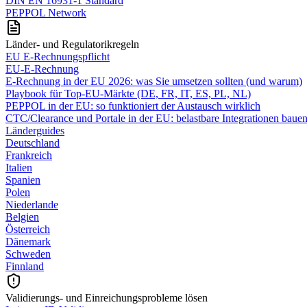
DIN EN 16931-1 Standard
PEPPOL Network
Länder- und Regulatorikregeln
EU E-Rechnungspflicht
EU-E-Rechnung
E‑Rechnung in der EU 2026: was Sie umsetzen sollten (und warum)
Playbook für Top‑EU‑Märkte (DE, FR, IT, ES, PL, NL)
PEPPOL in der EU: so funktioniert der Austausch wirklich
CTC/Clearance und Portale in der EU: belastbare Integrationen baue
Länderguides
Deutschland
Frankreich
Italien
Spanien
Polen
Niederlande
Belgien
Österreich
Dänemark
Schweden
Finnland
Validierungs- und Einreichungsprobleme lösen