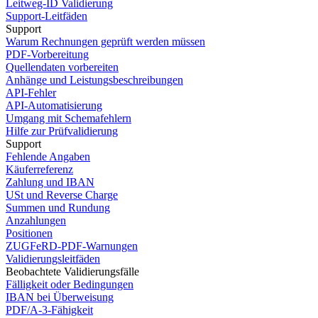
Leitweg-ID Validierung
Support-Leitfäden
Support
Warum Rechnungen geprüft werden müssen
PDF-Vorbereitung
Quellendaten vorbereiten
Anhänge und Leistungsbeschreibungen
API-Fehler
API-Automatisierung
Umgang mit Schemafehlern
Hilfe zur Prüfvalidierung
Support
Fehlende Angaben
Käuferreferenz
Zahlung und IBAN
USt und Reverse Charge
Summen und Rundung
Anzahlungen
Positionen
ZUGFeRD-PDF-Warnungen
Validierungsleitfäden
Beobachtete Validierungsfälle
Fälligkeit oder Bedingungen
IBAN bei Überweisung
PDF/A-3-Fähigkeit