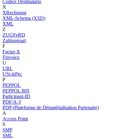
Codice Destinatario
X
XRechnung
XML-Schema (XSD)
XML
Z
ZUGFeRD
Zahlungsart
F
Factur-X
Finvoice
U
UBL
USt-IdNr.
P
PEPPOL
PEPPOL BIS
Participant-ID
PDF/A-3
PDP (Plateforme de Dématérialisation Partenaire)
A
Access Point
S
SMP
SML