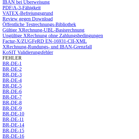
IBAN bei Überweisung
PDF/A-3-Fähigkeit
VATEX-Befreiungsgrund
Review gegen Download
Öffentliche Testrechnungs-Bibliothek
Gültige XRechnung-UBL-Basisrechnung
Ungültige XRechnung ohne Zahlungsbedingungen
Factur-X/ZUGFeRD EN-16931-CII-XML
XRechnung-Rundungs- und IBAN-Grenzfall
KoSIT Validierungsfehler
FEHLER
BR-DE-1
BR-DE-2
BR-DE-3
BR-DE-4
BR-DE-5
BR-DE-6
BR-DE-7
BR-DE-8
BR-DE-9
BR-DE-10
BR-DE-11
BR-DE-14
BR-DE-15
BR-DE-16