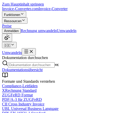
Zum Hauptinhalt springen
Invoice-Converter.com
Invoice-Converter
Funktionen
Ressourcen
Preise
Rechnung umwandeln
Umwandeln
Anmelden
🇩🇪
Umwandeln
Dokumentation durchsuchen
⌘K
Dokumentationsübersicht
Formate und Standards verstehen
Compliance-Leitfäden
XRechnung Standard
ZUGFeRD Format
PDF/A-3 für ZUGFeRD
CII Cross Industry Invoice
UBL Universal Business Language