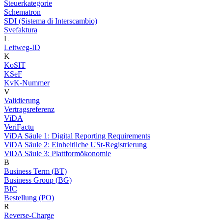
Steuerkategorie
Schematron
SDI (Sistema di Interscambio)
Svefaktura
L
Leitweg-ID
K
KoSIT
KSeF
KvK-Nummer
V
Validierung
Vertragsreferenz
ViDA
VeriFactu
ViDA Säule 1: Digital Reporting Requirements
ViDA Säule 2: Einheitliche USt-Registrierung
ViDA Säule 3: Plattformökonomie
B
Business Term (BT)
Business Group (BG)
BIC
Bestellung (PO)
R
Reverse-Charge