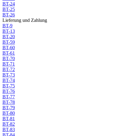
BT-24
BT-25
BT-26
Lieferung und Zahlung
BT-9
BT-13
BT-20
BT-59
BT-60
BT-61
BT-70
BT-71
BT-72
BT-73
BT-74
BT-75
BT-76
BT-77
BT-78
BT-79
BT-80
BT-81
BT-82
BT-83
BT-84