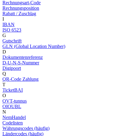
Rechnungsart-Code
Rechnungsposition
Rabatt / Zuschlag
I
IBAN
ISO 6523
G
Gutschrift
GLN (Global Location Number)
D
Dokumentenreferenz
D-U-N-S-Nummer
Digipoort
Q
QR-Code Zahlung
T
TicketBAI
O
OVT-tunnus
OIOUBL
N
NemHandel
Codelisten
Währungscodes (häufig)
Ländercodes (häufig)