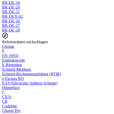
BR-DE-18
BR-DE-20
BR-DE-21
BR-DEX-02
BR-DE-26
BR-DE-27
BR-DE-28
Referenzdaten nachschlagen
Glossar
E
EN 16931
Einheitencode
E-Reporting
Echtzeit-Meldung
Echtzeit-Rechnungsmeldung (RTIR)
e-Factura RO
EAS (Electronic Address Scheme)
ebInterface
C
CIUS
CII
Codeliste
Chorus Pro