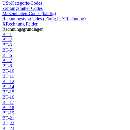
USt-Kategorie-Codes
Zahlungsmittel-Codes
Maßeinheiten-Codes (häufig)
Rechnungstyp-Codes (häufig in XRechnung)
XRechnung Felder
Rechnungsgrundlagen
BT-1
BT-2
BT-3
BT-5
BT-6
BT-7
BT-8
BT-10
BT-11
BT-12
BT-14
BT-15
BT-16
BT-17
BT-18
BT-19
BT-21
BT-22
BT-23