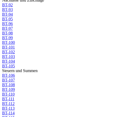
Nachlässe und Zuschläge
BT-92
BT-93
BT-94
BT-95
BT-96
BT-97
BT-98
BT-99
BT-100
BT-101
BT-102
BT-103
BT-104
BT-105
Steuern und Summen
BT-106
BT-107
BT-108
BT-109
BT-110
BT-111
BT-112
BT-113
BT-114