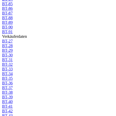
BT-85
BT-86
BT-87
BT-88
BT-89
BT-90
BT-91
Verkäuferdaten
BT-27
BT-28
BT-29
BT-30
BT-31
BT-32
BT-33
BT-34
BT-35
BT-36
BT-37
BT-38
BT-39
BT-40
BT-41
BT-42
BT-43