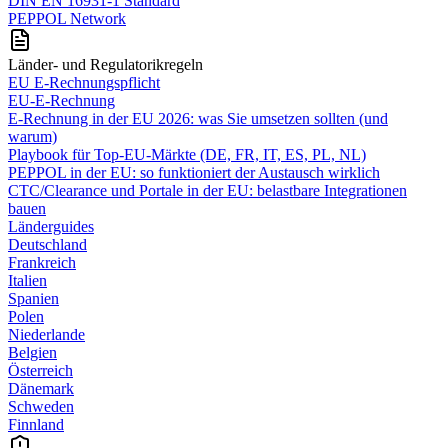
DIN EN 16931-1 Standard
PEPPOL Network
Länder- und Regulatorikregeln
EU E-Rechnungspflicht
EU-E-Rechnung
E‑Rechnung in der EU 2026: was Sie umsetzen sollten (und
warum)
Playbook für Top‑EU‑Märkte (DE, FR, IT, ES, PL, NL)
PEPPOL in der EU: so funktioniert der Austausch wirklich
CTC/Clearance und Portale in der EU: belastbare Integrationen
bauen
Länderguides
Deutschland
Frankreich
Italien
Spanien
Polen
Niederlande
Belgien
Österreich
Dänemark
Schweden
Finnland