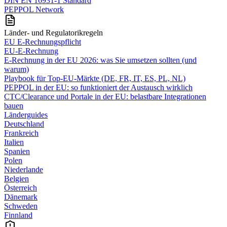
DIN EN 16931-1 Standard
PEPPOL Network
Länder- und Regulatorikregeln
EU E-Rechnungspflicht
EU-E-Rechnung
E‑Rechnung in der EU 2026: was Sie umsetzen sollten (und
warum)
Playbook für Top‑EU‑Märkte (DE, FR, IT, ES, PL, NL)
PEPPOL in der EU: so funktioniert der Austausch wirklich
CTC/Clearance und Portale in der EU: belastbare Integrationen
bauen
Länderguides
Deutschland
Frankreich
Italien
Spanien
Polen
Niederlande
Belgien
Österreich
Dänemark
Schweden
Finnland