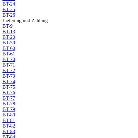
BT-24
BT-25
BT-26
Lieferung und Zahlung
BT-9
BT-13
BT-20
BT-59
BT-60
BT-61
BT-70
BT-71
BT-72
BT-73
BT-74
BT-75
BT-76
BT-77
BT-78
BT-79
BT-80
BT-81
BT-82
BT-83
BT-84