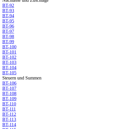
Nachlässe und Zuschläge
BT-92
BT-93
BT-94
BT-95
BT-96
BT-97
BT-98
BT-99
BT-100
BT-101
BT-102
BT-103
BT-104
BT-105
Steuern und Summen
BT-106
BT-107
BT-108
BT-109
BT-110
BT-111
BT-112
BT-113
BT-114