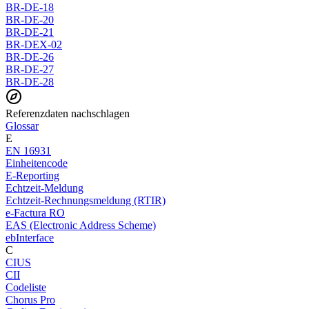
BR-DE-18
BR-DE-20
BR-DE-21
BR-DEX-02
BR-DE-26
BR-DE-27
BR-DE-28
Referenzdaten nachschlagen
Glossar
E
EN 16931
Einheitencode
E-Reporting
Echtzeit-Meldung
Echtzeit-Rechnungsmeldung (RTIR)
e-Factura RO
EAS (Electronic Address Scheme)
ebInterface
C
CIUS
CII
Codeliste
Chorus Pro