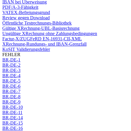
IBAN bei Überweisung
PDF/A-3-Fähigkeit
VATEX-Befreiungsgrund
Review gegen Download
Öffentliche Testrechnungs-Bibliothek
Gültige XRechnung-UBL-Basisrechnung
Ungültige XRechnung ohne Zahlungsbedingungen
Factur-X/ZUGFeRD EN-16931-CII-XML
XRechnung-Rundungs- und IBAN-Grenzfall
KoSIT Validierungsfehler
FEHLER
BR-DE-1
BR-DE-2
BR-DE-3
BR-DE-4
BR-DE-5
BR-DE-6
BR-DE-7
BR-DE-8
BR-DE-9
BR-DE-10
BR-DE-11
BR-DE-14
BR-DE-15
BR-DE-16