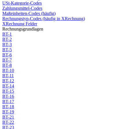
USt-Kategorie-Codes
Zahlungsmittel-Codes
Maßeinheiten-Codes (häufig)
Rechnungstyp-Codes (häufig in XRechnung)
XRechnung Felder
Rechnungsgrundlagen
BT-1
BT-2
BT-3
BT-5
BT-6
BT-7
BT-8
BT-10
BT-11
BT-12
BT-14
BT-15
BT-16
BT-17
BT-18
BT-19
BT-21
BT-22
BT-23