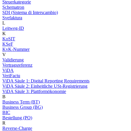
Steuerkategorie
Schematron
SDI (Sistema di Interscambio)
Svefaktura
L
Leitweg-ID
K
KoSIT
KSeF
KvK-Nummer
V
Validierung
Vertragsreferenz
ViDA
VeriFactu
ViDA Säule 1: Digital Reporting Requirements
ViDA Säule 2: Einheitliche USt-Registrierung
ViDA Säule 3: Plattformökonomie
B
Business Term (BT)
Business Group (BG)
BIC
Bestellung (PO)
R
Reverse-Charge