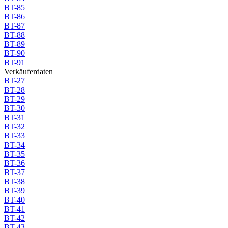
BT-85
BT-86
BT-87
BT-88
BT-89
BT-90
BT-91
Verkäuferdaten
BT-27
BT-28
BT-29
BT-30
BT-31
BT-32
BT-33
BT-34
BT-35
BT-36
BT-37
BT-38
BT-39
BT-40
BT-41
BT-42
BT-43