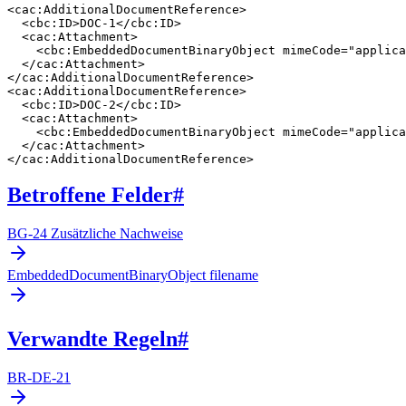
<cac:AdditionalDocumentReference>

  <cbc:ID>DOC-1</cbc:ID>

  <cac:Attachment>

    <cbc:EmbeddedDocumentBinaryObject mimeCode="applica
  </cac:Attachment>

</cac:AdditionalDocumentReference>

<cac:AdditionalDocumentReference>

  <cbc:ID>DOC-2</cbc:ID>

  <cac:Attachment>

    <cbc:EmbeddedDocumentBinaryObject mimeCode="applica
  </cac:Attachment>

</cac:AdditionalDocumentReference>
Betroffene Felder
#
BG-24 Zusätzliche Nachweise
EmbeddedDocumentBinaryObject filename
Verwandte Regeln
#
BR-DE-21