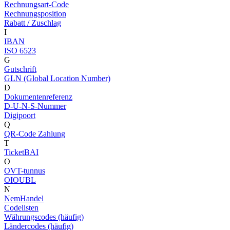
Rechnungsart-Code
Rechnungsposition
Rabatt / Zuschlag
I
IBAN
ISO 6523
G
Gutschrift
GLN (Global Location Number)
D
Dokumentenreferenz
D-U-N-S-Nummer
Digipoort
Q
QR-Code Zahlung
T
TicketBAI
O
OVT-tunnus
OIOUBL
N
NemHandel
Codelisten
Währungscodes (häufig)
Ländercodes (häufig)