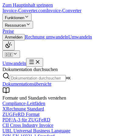
Zum Hauptinhalt springen
Invoice-Converter.com
Invoice-Converter
Funktionen
Ressourcen
Preise
Rechnung umwandeln
Umwandeln
Anmelden
🇩🇪
Umwandeln
Dokumentation durchsuchen
⌘K
Dokumentationsübersicht
Formate und Standards verstehen
Compliance-Leitfäden
XRechnung Standard
ZUGFeRD Format
PDF/A-3 für ZUGFeRD
CII Cross Industry Invoice
UBL Universal Business Language