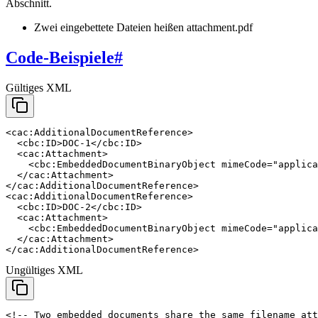
Abschnitt.
Zwei eingebettete Dateien heißen attachment.pdf
Code-Beispiele
#
Gültiges XML
<cac:AdditionalDocumentReference>

  <cbc:ID>DOC-1</cbc:ID>

  <cac:Attachment>

    <cbc:EmbeddedDocumentBinaryObject mimeCode="applica
  </cac:Attachment>

</cac:AdditionalDocumentReference>

<cac:AdditionalDocumentReference>

  <cbc:ID>DOC-2</cbc:ID>

  <cac:Attachment>

    <cbc:EmbeddedDocumentBinaryObject mimeCode="applica
  </cac:Attachment>

</cac:AdditionalDocumentReference>
Ungültiges XML
<!-- Two embedded documents share the same filename att