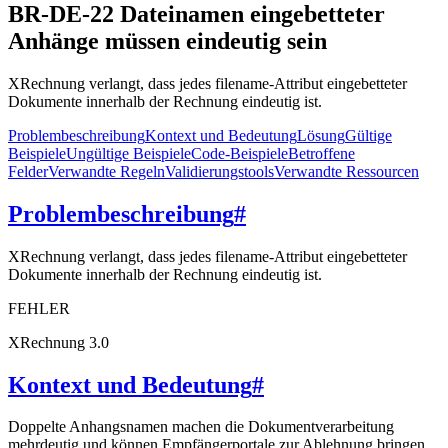
BR-DE-22 Dateinamen eingebetteter
Anhänge müssen eindeutig sein
XRechnung verlangt, dass jedes filename-Attribut eingebetteter
Dokumente innerhalb der Rechnung eindeutig ist.
Problembeschreibung
Kontext und Bedeutung
Lösung
Gültige
Beispiele
Ungültige Beispiele
Code-Beispiele
Betroffene
Felder
Verwandte Regeln
Validierungstools
Verwandte Ressourcen
Problembeschreibung
#
XRechnung verlangt, dass jedes filename-Attribut eingebetteter
Dokumente innerhalb der Rechnung eindeutig ist.
FEHLER
XRechnung 3.0
Kontext und Bedeutung
#
Doppelte Anhangsnamen machen die Dokumentverarbeitung
mehrdeutig und können Empfängerportale zur Ablehnung bringen.