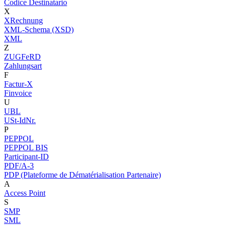
Codice Destinatario
X
XRechnung
XML-Schema (XSD)
XML
Z
ZUGFeRD
Zahlungsart
F
Factur-X
Finvoice
U
UBL
USt-IdNr.
P
PEPPOL
PEPPOL BIS
Participant-ID
PDF/A-3
PDP (Plateforme de Dématérialisation Partenaire)
A
Access Point
S
SMP
SML