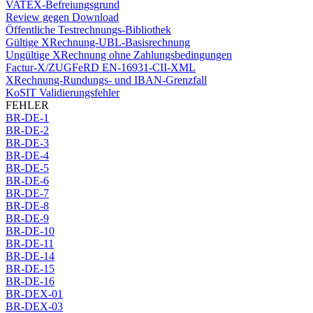
VATEX-Befreiungsgrund
Review gegen Download
Öffentliche Testrechnungs-Bibliothek
Gültige XRechnung-UBL-Basisrechnung
Ungültige XRechnung ohne Zahlungsbedingungen
Factur-X/ZUGFeRD EN-16931-CII-XML
XRechnung-Rundungs- und IBAN-Grenzfall
KoSIT Validierungsfehler
FEHLER
BR-DE-1
BR-DE-2
BR-DE-3
BR-DE-4
BR-DE-5
BR-DE-6
BR-DE-7
BR-DE-8
BR-DE-9
BR-DE-10
BR-DE-11
BR-DE-14
BR-DE-15
BR-DE-16
BR-DEX-01
BR-DEX-03