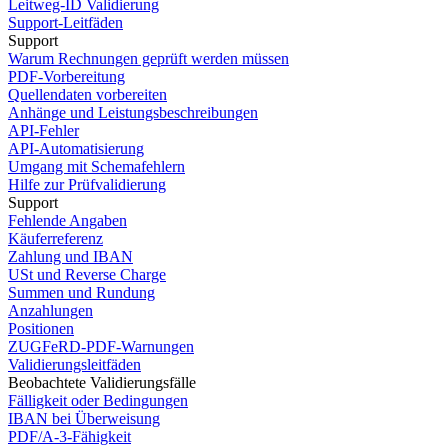
Leitweg-ID Validierung
Support-Leitfäden
Support
Warum Rechnungen geprüft werden müssen
PDF-Vorbereitung
Quellendaten vorbereiten
Anhänge und Leistungsbeschreibungen
API-Fehler
API-Automatisierung
Umgang mit Schemafehlern
Hilfe zur Prüfvalidierung
Support
Fehlende Angaben
Käuferreferenz
Zahlung und IBAN
USt und Reverse Charge
Summen und Rundung
Anzahlungen
Positionen
ZUGFeRD-PDF-Warnungen
Validierungsleitfäden
Beobachtete Validierungsfälle
Fälligkeit oder Bedingungen
IBAN bei Überweisung
PDF/A-3-Fähigkeit