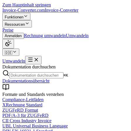
Zum Hauptinhalt springen
Invoice-Converter.com
Invoice-Converter
Funktionen
Ressourcen
Preise
Rechnung umwandeln
Umwandeln
Anmelden
🇩🇪
Umwandeln
Dokumentation durchsuchen
⌘K
Dokumentationsübersicht
Formate und Standards verstehen
Compliance-Leitfäden
XRechnung Standard
ZUGFeRD Format
PDF/A-3 für ZUGFeRD
CII Cross Industry Invoice
UBL Universal Business Language