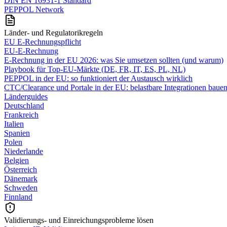
DIN EN 16931-1 Standard
PEPPOL Network
Länder- und Regulatorikregeln
EU E-Rechnungspflicht
EU-E-Rechnung
E‑Rechnung in der EU 2026: was Sie umsetzen sollten (und warum)
Playbook für Top‑EU‑Märkte (DE, FR, IT, ES, PL, NL)
PEPPOL in der EU: so funktioniert der Austausch wirklich
CTC/Clearance und Portale in der EU: belastbare Integrationen baue
Länderguides
Deutschland
Frankreich
Italien
Spanien
Polen
Niederlande
Belgien
Österreich
Dänemark
Schweden
Finnland
Validierungs- und Einreichungsprobleme lösen