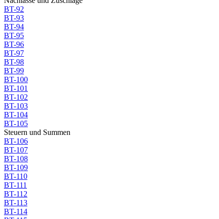
Nachlässe und Zuschläge
BT-92
BT-93
BT-94
BT-95
BT-96
BT-97
BT-98
BT-99
BT-100
BT-101
BT-102
BT-103
BT-104
BT-105
Steuern und Summen
BT-106
BT-107
BT-108
BT-109
BT-110
BT-111
BT-112
BT-113
BT-114