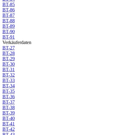
BT-85
BT-86
BT-87
BT-88
BT-89
BT-90
BT-91
Verkäuferdaten
BT-27
BT-28
BT-29
BT-30
BT-31
BT-32
BT-33
BT-34
BT-35
BT-36
BT-37
BT-38
BT-39
BT-40
BT-41
BT-42
BT-43