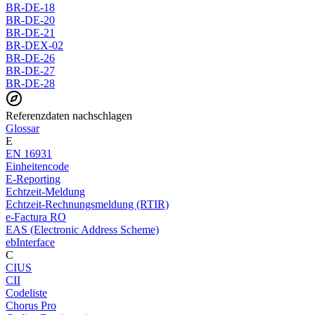
BR-DE-18
BR-DE-20
BR-DE-21
BR-DEX-02
BR-DE-26
BR-DE-27
BR-DE-28
Referenzdaten nachschlagen
Glossar
E
EN 16931
Einheitencode
E-Reporting
Echtzeit-Meldung
Echtzeit-Rechnungsmeldung (RTIR)
e-Factura RO
EAS (Electronic Address Scheme)
ebInterface
C
CIUS
CII
Codeliste
Chorus Pro