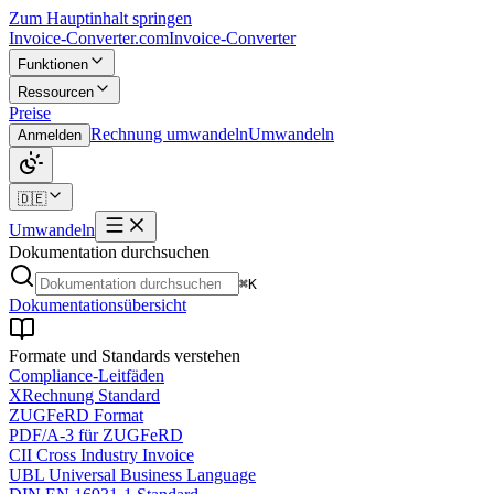
Zum Hauptinhalt springen
Invoice-Converter.com
Invoice-Converter
Funktionen
Ressourcen
Preise
Rechnung umwandeln
Umwandeln
Anmelden
🇩🇪
Umwandeln
Dokumentation durchsuchen
⌘K
Dokumentationsübersicht
Formate und Standards verstehen
Compliance-Leitfäden
XRechnung Standard
ZUGFeRD Format
PDF/A-3 für ZUGFeRD
CII Cross Industry Invoice
UBL Universal Business Language