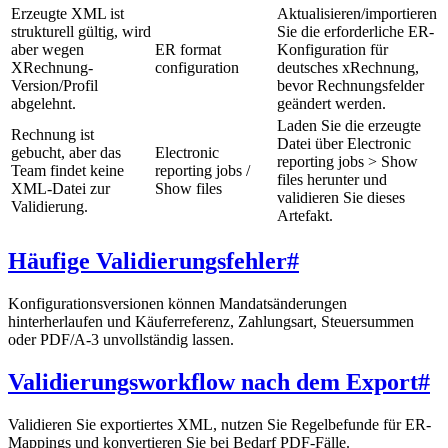
Erzeugte XML ist
Aktualisieren/importieren
strukturell gültig, wird
Sie die erforderliche ER-
aber wegen
ER format
Konfiguration für
XRechnung-
configuration
deutsches xRechnung,
Version/Profil
bevor Rechnungsfelder
abgelehnt.
geändert werden.
Laden Sie die erzeugte
Rechnung ist
Datei über Electronic
gebucht, aber das
Electronic
reporting jobs > Show
Team findet keine
reporting jobs /
files herunter und
XML-Datei zur
Show files
validieren Sie dieses
Validierung.
Artefakt.
Häufige Validierungsfehler
#
Konfigurationsversionen können Mandatsänderungen
hinterherlaufen und Käuferreferenz, Zahlungsart, Steuersummen
oder PDF/A-3 unvollständig lassen.
Validierungsworkflow nach dem Export
#
Validieren Sie exportiertes XML, nutzen Sie Regelbefunde für ER-
Mappings und konvertieren Sie bei Bedarf PDF-Fälle.