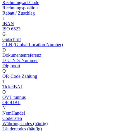
Rechnungsart-Code
Rechnungsposition
Rabatt / Zuschlag
I
IBAN
ISO 6523
G
Gutschrift
GLN (Global Location Number)
D
Dokumentenreferenz
D-U-N-S-Nummer
Digipoort
Q
QR-Code Zahlung
T
TicketBAI
O
OVT-tunnus
OIOUBL
N
NemHandel
Codelisten
Währungscodes (häufig)
Ländercodes (häufig)