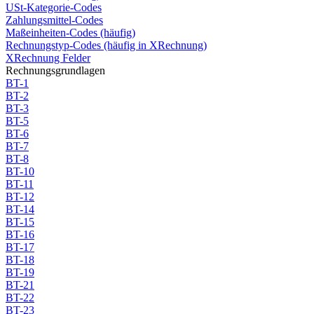
USt-Kategorie-Codes
Zahlungsmittel-Codes
Maßeinheiten-Codes (häufig)
Rechnungstyp-Codes (häufig in XRechnung)
XRechnung Felder
Rechnungsgrundlagen
BT-1
BT-2
BT-3
BT-5
BT-6
BT-7
BT-8
BT-10
BT-11
BT-12
BT-14
BT-15
BT-16
BT-17
BT-18
BT-19
BT-21
BT-22
BT-23