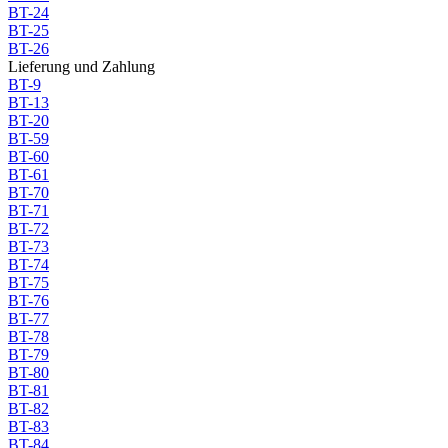
BT-24
BT-25
BT-26
Lieferung und Zahlung
BT-9
BT-13
BT-20
BT-59
BT-60
BT-61
BT-70
BT-71
BT-72
BT-73
BT-74
BT-75
BT-76
BT-77
BT-78
BT-79
BT-80
BT-81
BT-82
BT-83
BT-84