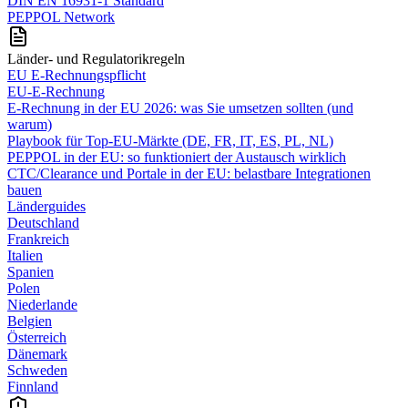
DIN EN 16931-1 Standard
PEPPOL Network
Länder- und Regulatorikregeln
EU E-Rechnungspflicht
EU-E-Rechnung
E‑Rechnung in der EU 2026: was Sie umsetzen sollten (und
warum)
Playbook für Top‑EU‑Märkte (DE, FR, IT, ES, PL, NL)
PEPPOL in der EU: so funktioniert der Austausch wirklich
CTC/Clearance und Portale in der EU: belastbare Integrationen
bauen
Länderguides
Deutschland
Frankreich
Italien
Spanien
Polen
Niederlande
Belgien
Österreich
Dänemark
Schweden
Finnland