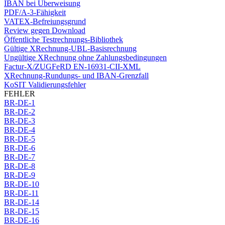
IBAN bei Überweisung
PDF/A-3-Fähigkeit
VATEX-Befreiungsgrund
Review gegen Download
Öffentliche Testrechnungs-Bibliothek
Gültige XRechnung-UBL-Basisrechnung
Ungültige XRechnung ohne Zahlungsbedingungen
Factur-X/ZUGFeRD EN-16931-CII-XML
XRechnung-Rundungs- und IBAN-Grenzfall
KoSIT Validierungsfehler
FEHLER
BR-DE-1
BR-DE-2
BR-DE-3
BR-DE-4
BR-DE-5
BR-DE-6
BR-DE-7
BR-DE-8
BR-DE-9
BR-DE-10
BR-DE-11
BR-DE-14
BR-DE-15
BR-DE-16