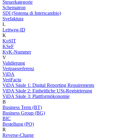
Steuerkategorie
Schematron
SDI (Sistema di Interscambio)
Svefaktura
L
Leitweg-ID
K
KoSIT
KSeF
KvK-Nummer
V
Validierung
Vertragsreferenz
ViDA
VeriFactu
ViDA Säule 1: Digital Reporting Requirements
ViDA Säule 2: Einheitliche USt-Registrierung
ViDA Säule 3: Plattformökonomie
B
Business Term (BT)
Business Group (BG)
BIC
Bestellung (PO)
R
Reverse-Charge