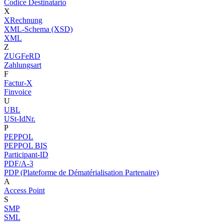
Codice Destinatario
X
XRechnung
XML-Schema (XSD)
XML
Z
ZUGFeRD
Zahlungsart
F
Factur-X
Finvoice
U
UBL
USt-IdNr.
P
PEPPOL
PEPPOL BIS
Participant-ID
PDF/A-3
PDP (Plateforme de Dématérialisation Partenaire)
A
Access Point
S
SMP
SML