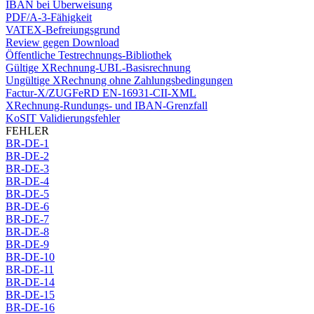
IBAN bei Überweisung
PDF/A-3-Fähigkeit
VATEX-Befreiungsgrund
Review gegen Download
Öffentliche Testrechnungs-Bibliothek
Gültige XRechnung-UBL-Basisrechnung
Ungültige XRechnung ohne Zahlungsbedingungen
Factur-X/ZUGFeRD EN-16931-CII-XML
XRechnung-Rundungs- und IBAN-Grenzfall
KoSIT Validierungsfehler
FEHLER
BR-DE-1
BR-DE-2
BR-DE-3
BR-DE-4
BR-DE-5
BR-DE-6
BR-DE-7
BR-DE-8
BR-DE-9
BR-DE-10
BR-DE-11
BR-DE-14
BR-DE-15
BR-DE-16