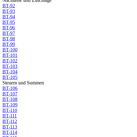
Nachlässe und Zuschläge
BT-92
BT-93
BT-94
BT-95
BT-96
BT-97
BT-98
BT-99
BT-100
BT-101
BT-102
BT-103
BT-104
BT-105
Steuern und Summen
BT-106
BT-107
BT-108
BT-109
BT-110
BT-111
BT-112
BT-113
BT-114