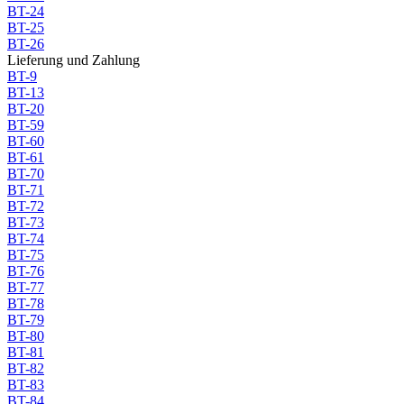
BT-24
BT-25
BT-26
Lieferung und Zahlung
BT-9
BT-13
BT-20
BT-59
BT-60
BT-61
BT-70
BT-71
BT-72
BT-73
BT-74
BT-75
BT-76
BT-77
BT-78
BT-79
BT-80
BT-81
BT-82
BT-83
BT-84