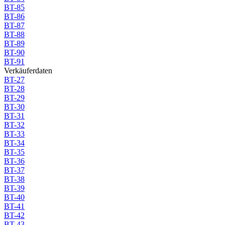
BT-85
BT-86
BT-87
BT-88
BT-89
BT-90
BT-91
Verkäuferdaten
BT-27
BT-28
BT-29
BT-30
BT-31
BT-32
BT-33
BT-34
BT-35
BT-36
BT-37
BT-38
BT-39
BT-40
BT-41
BT-42
BT-43