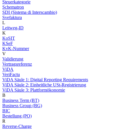
Steuerkategorie
Schematron
SDI (Sistema di Interscambio)
Svefaktura
L
Leitweg-ID
K
KoSIT
KSeF
KvK-Nummer
V
Validierung
Vertragsreferenz
ViDA
VeriFactu
ViDA Säule 1: Digital Reporting Requirements
ViDA Säule 2: Einheitliche USt-Registrierung
ViDA Säule 3: Plattformökonomie
B
Business Term (BT)
Business Group (BG)
BIC
Bestellung (PO)
R
Reverse-Charge