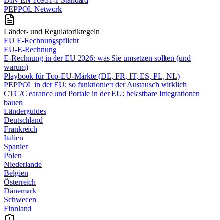
DIN EN 16931-1 Standard
PEPPOL Network
Länder- und Regulatorikregeln
EU E-Rechnungspflicht
EU-E-Rechnung
E‑Rechnung in der EU 2026: was Sie umsetzen sollten (und
warum)
Playbook für Top‑EU‑Märkte (DE, FR, IT, ES, PL, NL)
PEPPOL in der EU: so funktioniert der Austausch wirklich
CTC/Clearance und Portale in der EU: belastbare Integrationen
bauen
Länderguides
Deutschland
Frankreich
Italien
Spanien
Polen
Niederlande
Belgien
Österreich
Dänemark
Schweden
Finnland