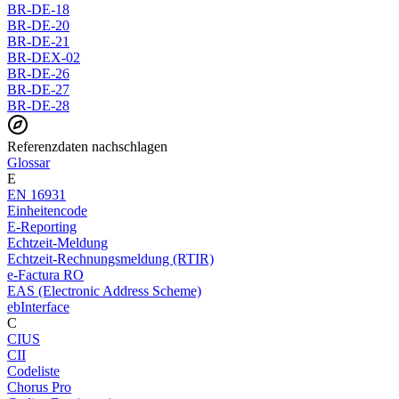
BR-DE-18
BR-DE-20
BR-DE-21
BR-DEX-02
BR-DE-26
BR-DE-27
BR-DE-28
Referenzdaten nachschlagen
Glossar
E
EN 16931
Einheitencode
E-Reporting
Echtzeit-Meldung
Echtzeit-Rechnungsmeldung (RTIR)
e-Factura RO
EAS (Electronic Address Scheme)
ebInterface
C
CIUS
CII
Codeliste
Chorus Pro