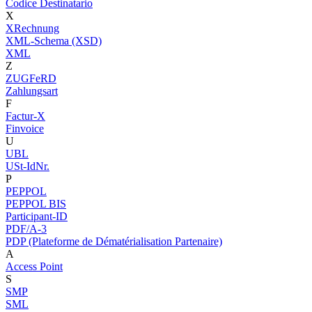
Codice Destinatario
X
XRechnung
XML-Schema (XSD)
XML
Z
ZUGFeRD
Zahlungsart
F
Factur-X
Finvoice
U
UBL
USt-IdNr.
P
PEPPOL
PEPPOL BIS
Participant-ID
PDF/A-3
PDP (Plateforme de Dématérialisation Partenaire)
A
Access Point
S
SMP
SML