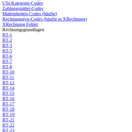
USt-Kategorie-Codes
Zahlungsmittel-Codes
Maßeinheiten-Codes (häufig)
Rechnungstyp-Codes (häufig in XRechnung)
XRechnung Felder
Rechnungsgrundlagen
BT-1
BT-2
BT-3
BT-5
BT-6
BT-7
BT-8
BT-10
BT-11
BT-12
BT-14
BT-15
BT-16
BT-17
BT-18
BT-19
BT-21
BT-22
BT-23