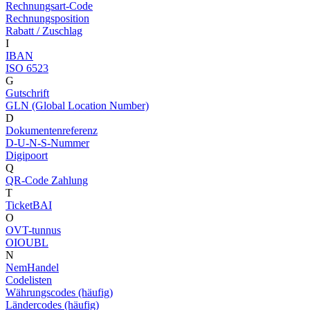
Rechnungsart-Code
Rechnungsposition
Rabatt / Zuschlag
I
IBAN
ISO 6523
G
Gutschrift
GLN (Global Location Number)
D
Dokumentenreferenz
D-U-N-S-Nummer
Digipoort
Q
QR-Code Zahlung
T
TicketBAI
O
OVT-tunnus
OIOUBL
N
NemHandel
Codelisten
Währungscodes (häufig)
Ländercodes (häufig)