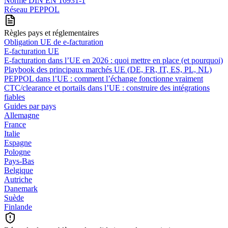
Norme DIN EN 16931-1
Réseau PEPPOL
Règles pays et réglementaires
Obligation UE de e-facturation
E-facturation UE
E‑facturation dans l’UE en 2026 : quoi mettre en place (et pourquoi)
Playbook des principaux marchés UE (DE, FR, IT, ES, PL, NL)
PEPPOL dans l’UE : comment l’échange fonctionne vraiment
CTC/clearance et portails dans l’UE : construire des intégrations
fiables
Guides par pays
Allemagne
France
Italie
Espagne
Pologne
Pays-Bas
Belgique
Autriche
Danemark
Suède
Finlande