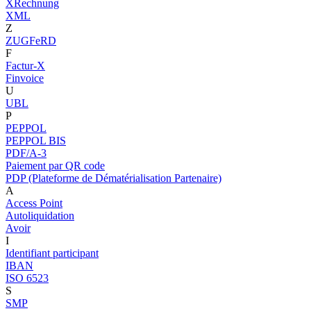
XRechnung
XML
Z
ZUGFeRD
F
Factur-X
Finvoice
U
UBL
P
PEPPOL
PEPPOL BIS
PDF/A-3
Paiement par QR code
PDP (Plateforme de Dématérialisation Partenaire)
A
Access Point
Autoliquidation
Avoir
I
Identifiant participant
IBAN
ISO 6523
S
SMP