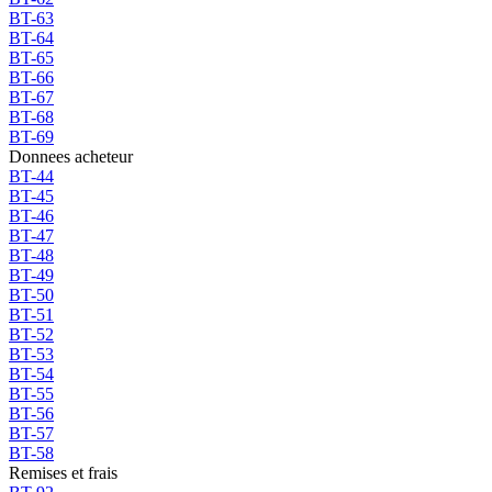
BT-63
BT-64
BT-65
BT-66
BT-67
BT-68
BT-69
Donnees acheteur
BT-44
BT-45
BT-46
BT-47
BT-48
BT-49
BT-50
BT-51
BT-52
BT-53
BT-54
BT-55
BT-56
BT-57
BT-58
Remises et frais