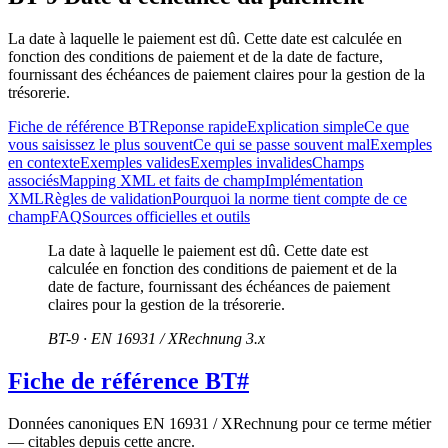
La date à laquelle le paiement est dû. Cette date est calculée en
fonction des conditions de paiement et de la date de facture,
fournissant des échéances de paiement claires pour la gestion de la
trésorerie.
Fiche de référence BT
Reponse rapide
Explication simple
Ce que
vous saisissez le plus souvent
Ce qui se passe souvent mal
Exemples
en contexte
Exemples valides
Exemples invalides
Champs
associés
Mapping XML et faits de champ
Implémentation
XML
Règles de validation
Pourquoi la norme tient compte de ce
champ
FAQ
Sources officielles et outils
La date à laquelle le paiement est dû. Cette date est
calculée en fonction des conditions de paiement et de la
date de facture, fournissant des échéances de paiement
claires pour la gestion de la trésorerie.
BT-9 · EN 16931 / XRechnung 3.x
Fiche de référence BT
#
Données canoniques EN 16931 / XRechnung pour ce terme métier
— citables depuis cette ancre.