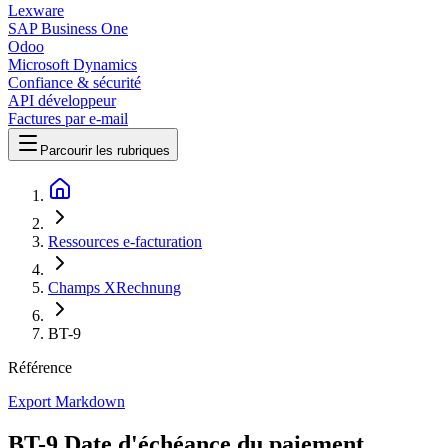
Lexware
SAP Business One
Odoo
Microsoft Dynamics
Confiance & sécurité
API développeur
Factures par e-mail
Parcourir les rubriques
Ressources e-facturation
Champs XRechnung
BT-9
Référence
Export Markdown
BT-9 Date d'échéance du paiement