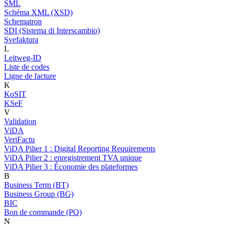
SML
Schéma XML (XSD)
Schematron
SDI (Sistema di Interscambio)
Svefaktura
L
Leitweg-ID
Liste de codes
Ligne de facture
K
KoSIT
KSeF
V
Validation
ViDA
VeriFactu
ViDA Pilier 1 : Digital Reporting Requirements
ViDA Pilier 2 : enregistrement TVA unique
ViDA Pilier 3 : Économie des plateformes
B
Business Term (BT)
Business Group (BG)
BIC
Bon de commande (PO)
N