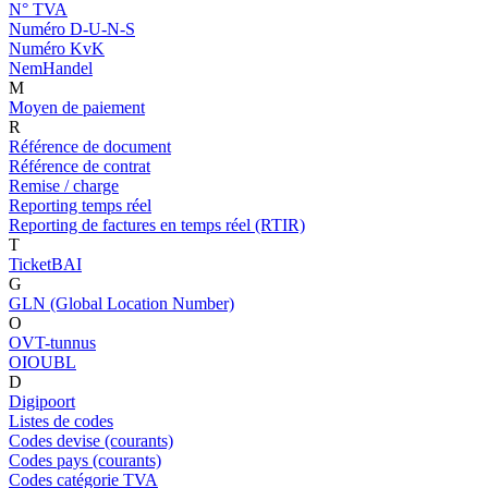
N° TVA
Numéro D-U-N-S
Numéro KvK
NemHandel
M
Moyen de paiement
R
Référence de document
Référence de contrat
Remise / charge
Reporting temps réel
Reporting de factures en temps réel (RTIR)
T
TicketBAI
G
GLN (Global Location Number)
O
OVT-tunnus
OIOUBL
D
Digipoort
Listes de codes
Codes devise (courants)
Codes pays (courants)
Codes catégorie TVA