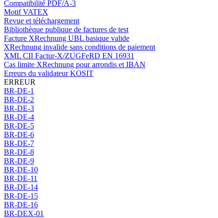
Compatibilité PDF/A-3
Motif VATEX
Revue et téléchargement
Bibliothèque publique de factures de test
Facture XRechnung UBL basique valide
XRechnung invalide sans conditions de paiement
XML CII Factur-X/ZUGFeRD EN 16931
Cas limite XRechnung pour arrondis et IBAN
Erreurs du validateur KOSIT
ERREUR
BR-DE-1
BR-DE-2
BR-DE-3
BR-DE-4
BR-DE-5
BR-DE-6
BR-DE-7
BR-DE-8
BR-DE-9
BR-DE-10
BR-DE-11
BR-DE-14
BR-DE-15
BR-DE-16
BR-DEX-01