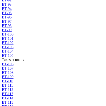
BT-92
BT-93
BT-94
BT-95
BT-96
BT-97
BT-98
BT-99
BT-100
BT-101
BT-102
BT-103
BT-104
BT-105
Taxes et totaux
BT-106
BT-107
BT-108
BT-109
BT-110
BT-111
BT-112
BT-113
BT-114
BT-115