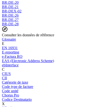
BR-DE-20
BR-DE-21
BR-DEX-02
BR-DE-26
BR-DE-27
BR-DE-28
Consulter les données de référence
Glossaire
E
EN 16931
E-reporting
e-Factura RO
EAS (Electronic Address Scheme)
ebInterface
C
CIUS
CII
Catégorie de taxe
Code type de facture
Code unité
Chorus Pro
Codice Destinatario
X