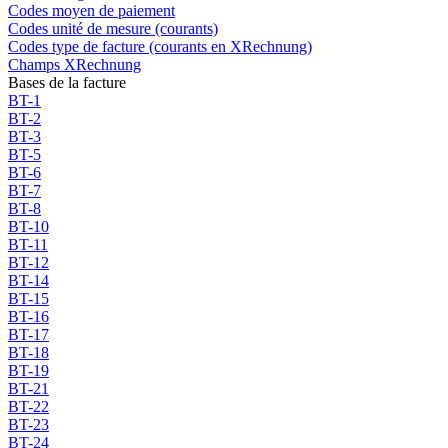
Codes moyen de paiement
Codes unité de mesure (courants)
Codes type de facture (courants en XRechnung)
Champs XRechnung
Bases de la facture
BT-1
BT-2
BT-3
BT-5
BT-6
BT-7
BT-8
BT-10
BT-11
BT-12
BT-14
BT-15
BT-16
BT-17
BT-18
BT-19
BT-21
BT-22
BT-23
BT-24