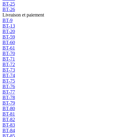
BT-25
BT-26
Livraison et paiement
BT-9
BT-13
BT-20
BT-59
BT-60
BT-61
BT-70
BT-71
BT-72
BT-73
BT-74
BT-75
BT-76
BT-77
BT-78
BT-79
BT-80
BT-81
BT-82
BT-83
BT-84
BT-85