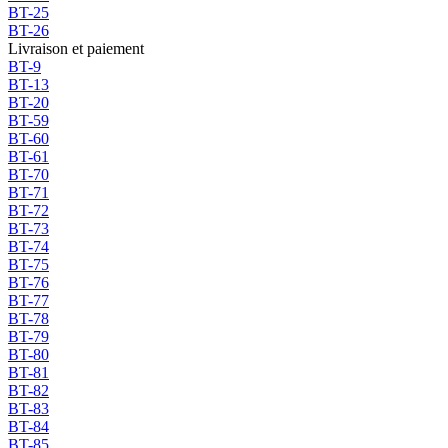
BT-25
BT-26
Livraison et paiement
BT-9
BT-13
BT-20
BT-59
BT-60
BT-61
BT-70
BT-71
BT-72
BT-73
BT-74
BT-75
BT-76
BT-77
BT-78
BT-79
BT-80
BT-81
BT-82
BT-83
BT-84
BT-85