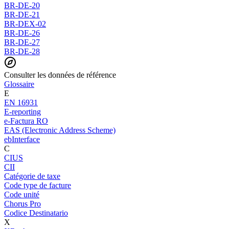
BR-DE-20
BR-DE-21
BR-DEX-02
BR-DE-26
BR-DE-27
BR-DE-28
Consulter les données de référence
Glossaire
E
EN 16931
E-reporting
e-Factura RO
EAS (Electronic Address Scheme)
ebInterface
C
CIUS
CII
Catégorie de taxe
Code type de facture
Code unité
Chorus Pro
Codice Destinatario
X