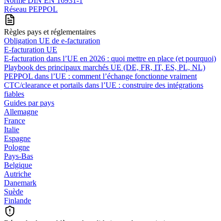
Norme DIN EN 16931-1
Réseau PEPPOL
Règles pays et réglementaires
Obligation UE de e-facturation
E-facturation UE
E‑facturation dans l’UE en 2026 : quoi mettre en place (et pourquoi)
Playbook des principaux marchés UE (DE, FR, IT, ES, PL, NL)
PEPPOL dans l’UE : comment l’échange fonctionne vraiment
CTC/clearance et portails dans l’UE : construire des intégrations
fiables
Guides par pays
Allemagne
France
Italie
Espagne
Pologne
Pays-Bas
Belgique
Autriche
Danemark
Suède
Finlande