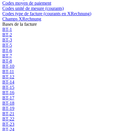
Codes moyen de paiement
Codes unité de mesure (courants)
Codes type de facture (courants en XRechnung)
Champs XRechnung
Bases de la facture
BT-1
BT-2
BT-3
BT-5
BT-6
BT-7
BT-8
BT-10
BT-11
BT-12
BT-14
BT-15
BT-16
BT-17
BT-18
BT-19
BT-21
BT-22
BT-23
BT-24