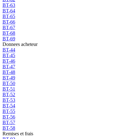
BT-63
BT-64
BT-65
BT-66
BT-67
BT-68
BT-69
Donnees acheteur
BT-44
BT-45
BT-46
BT-47
BT-48
BT-49
BT-50
BT-51
BT-52
BT-53
BT-54
BT-55
BT-56
BT-57
BT-58
Remises et frais