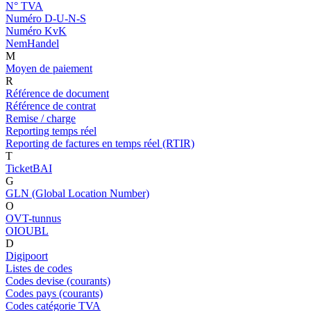
N° TVA
Numéro D-U-N-S
Numéro KvK
NemHandel
M
Moyen de paiement
R
Référence de document
Référence de contrat
Remise / charge
Reporting temps réel
Reporting de factures en temps réel (RTIR)
T
TicketBAI
G
GLN (Global Location Number)
O
OVT-tunnus
OIOUBL
D
Digipoort
Listes de codes
Codes devise (courants)
Codes pays (courants)
Codes catégorie TVA