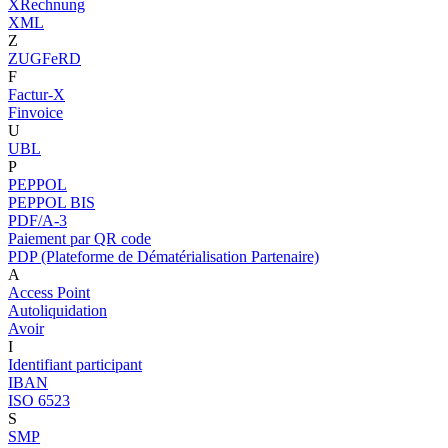
XRechnung
XML
Z
ZUGFeRD
F
Factur-X
Finvoice
U
UBL
P
PEPPOL
PEPPOL BIS
PDF/A-3
Paiement par QR code
PDP (Plateforme de Dématérialisation Partenaire)
A
Access Point
Autoliquidation
Avoir
I
Identifiant participant
IBAN
ISO 6523
S
SMP