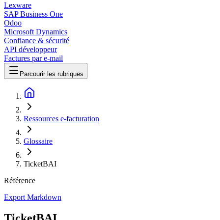
Lexware
SAP Business One
Odoo
Microsoft Dynamics
Confiance & sécurité
API développeur
Factures par e-mail
Parcourir les rubriques
Ressources e-facturation
Glossaire
TicketBAI
Référence
Export Markdown
TicketBAI