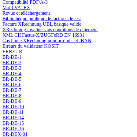
Compatibilité PDF/A-3
Motif VATEX
Revue et téléchargement
Bibliothèque publique de factures de test
Facture XRechnung UBL basique valide
XRechnung invalide sans conditions de paiement
XML CII Factur-X/ZUGFeRD EN 16931
Cas limite XRechnung pour arrondis et IBAN
Erreurs du validateur KOSIT
ERREUR
BR-DE-1
BR-DE-2
BR-DE-3
BR-DE-4
BR-DE-5
BR-DE-6
BR-DE-7
BR-DE-8
BR-DE-9
BR-DE-10
BR-DE-11
BR-DE-14
BR-DE-15
BR-DE-16
BR-DEX-01