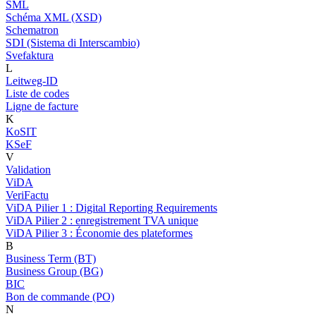
SML
Schéma XML (XSD)
Schematron
SDI (Sistema di Interscambio)
Svefaktura
L
Leitweg-ID
Liste de codes
Ligne de facture
K
KoSIT
KSeF
V
Validation
ViDA
VeriFactu
ViDA Pilier 1 : Digital Reporting Requirements
ViDA Pilier 2 : enregistrement TVA unique
ViDA Pilier 3 : Économie des plateformes
B
Business Term (BT)
Business Group (BG)
BIC
Bon de commande (PO)
N