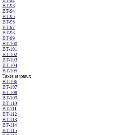
BT-92
BT-93
BT-94
BT-95
BT-96
BT-97
BT-98
BT-99
BT-100
BT-101
BT-102
BT-103
BT-104
BT-105
Taxes et totaux
BT-106
BT-107
BT-108
BT-109
BT-110
BT-111
BT-112
BT-113
BT-114
BT-115