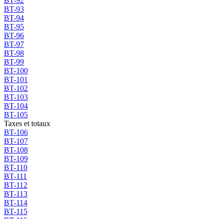
BT-92
BT-93
BT-94
BT-95
BT-96
BT-97
BT-98
BT-99
BT-100
BT-101
BT-102
BT-103
BT-104
BT-105
Taxes et totaux
BT-106
BT-107
BT-108
BT-109
BT-110
BT-111
BT-112
BT-113
BT-114
BT-115