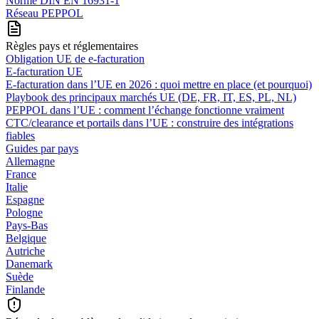
Norme DIN EN 16931-1
Réseau PEPPOL
Règles pays et réglementaires
Obligation UE de e-facturation
E-facturation UE
E‑facturation dans l’UE en 2026 : quoi mettre en place (et pourquoi)
Playbook des principaux marchés UE (DE, FR, IT, ES, PL, NL)
PEPPOL dans l’UE : comment l’échange fonctionne vraiment
CTC/clearance et portails dans l’UE : construire des intégrations
fiables
Guides par pays
Allemagne
France
Italie
Espagne
Pologne
Pays-Bas
Belgique
Autriche
Danemark
Suède
Finlande