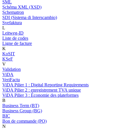
SML
Schéma XML (XSD)
Schematron
SDI (Sistema di Interscambio)
Svefaktura
L
Leitweg-ID
Liste de codes
Ligne de facture
K
KoSIT
KSeF
V
Validation
ViDA
VeriFactu
ViDA Pilier 1 : Digital Reporting Requirements
ViDA Pilier 2 : enregistrement TVA unique
ViDA Pilier 3 : Économie des plateformes
B
Business Term (BT)
Business Group (BG)
BIC
Bon de commande (PO)
N