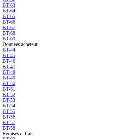
BT-63
BT-64
BT-65
BT-66
BT-67
BT-68
BT-69
Donnees acheteur
BT-44
BT-45
BT-46
BT-47
BT-48
BT-49
BT-50
BT-51
BT-52
BT-53
BT-54
BT-55
BT-56
BT-57
BT-58
Remises et frais