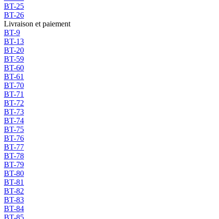
BT-25
BT-26
Livraison et paiement
BT-9
BT-13
BT-20
BT-59
BT-60
BT-61
BT-70
BT-71
BT-72
BT-73
BT-74
BT-75
BT-76
BT-77
BT-78
BT-79
BT-80
BT-81
BT-82
BT-83
BT-84
BT-85