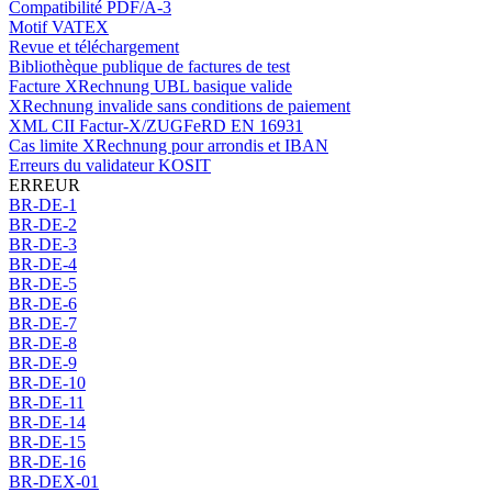
Compatibilité PDF/A-3
Motif VATEX
Revue et téléchargement
Bibliothèque publique de factures de test
Facture XRechnung UBL basique valide
XRechnung invalide sans conditions de paiement
XML CII Factur-X/ZUGFeRD EN 16931
Cas limite XRechnung pour arrondis et IBAN
Erreurs du validateur KOSIT
ERREUR
BR-DE-1
BR-DE-2
BR-DE-3
BR-DE-4
BR-DE-5
BR-DE-6
BR-DE-7
BR-DE-8
BR-DE-9
BR-DE-10
BR-DE-11
BR-DE-14
BR-DE-15
BR-DE-16
BR-DEX-01