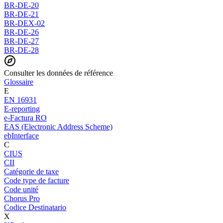
BR-DE-20
BR-DE-21
BR-DEX-02
BR-DE-26
BR-DE-27
BR-DE-28
Consulter les données de référence
Glossaire
E
EN 16931
E-reporting
e-Factura RO
EAS (Electronic Address Scheme)
ebInterface
C
CIUS
CII
Catégorie de taxe
Code type de facture
Code unité
Chorus Pro
Codice Destinatario
X