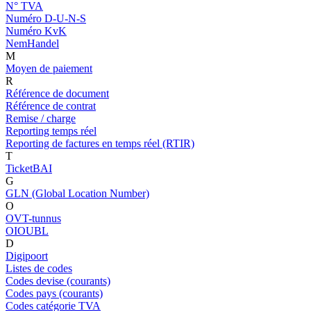
N° TVA
Numéro D-U-N-S
Numéro KvK
NemHandel
M
Moyen de paiement
R
Référence de document
Référence de contrat
Remise / charge
Reporting temps réel
Reporting de factures en temps réel (RTIR)
T
TicketBAI
G
GLN (Global Location Number)
O
OVT-tunnus
OIOUBL
D
Digipoort
Listes de codes
Codes devise (courants)
Codes pays (courants)
Codes catégorie TVA