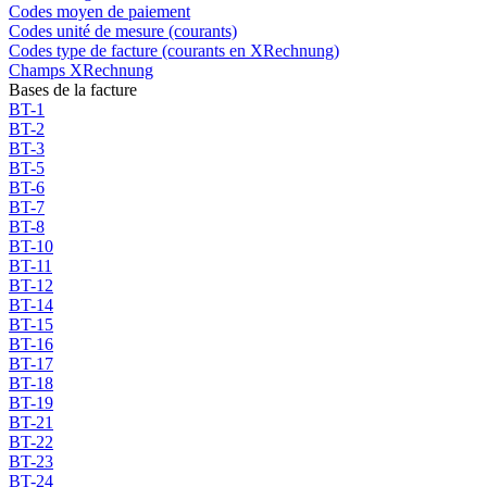
Codes moyen de paiement
Codes unité de mesure (courants)
Codes type de facture (courants en XRechnung)
Champs XRechnung
Bases de la facture
BT-1
BT-2
BT-3
BT-5
BT-6
BT-7
BT-8
BT-10
BT-11
BT-12
BT-14
BT-15
BT-16
BT-17
BT-18
BT-19
BT-21
BT-22
BT-23
BT-24