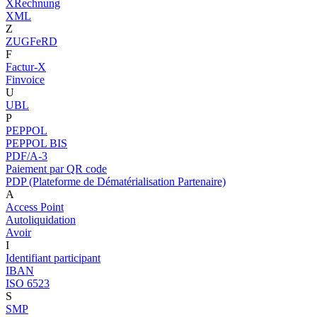
XRechnung
XML
Z
ZUGFeRD
F
Factur-X
Finvoice
U
UBL
P
PEPPOL
PEPPOL BIS
PDF/A-3
Paiement par QR code
PDP (Plateforme de Dématérialisation Partenaire)
A
Access Point
Autoliquidation
Avoir
I
Identifiant participant
IBAN
ISO 6523
S
SMP