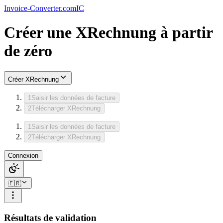
Invoice-Converter.com
IC
Créer une XRechnung à partir
de zéro
Créer XRechnung
1
Saisir les données de facture
2
Télécharger XRechnung
1
Saisir les données de facture
2
Télécharger XRechnung
Connexion
🇫🇷
Résultats de validation