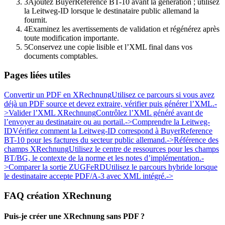
3
Ajoutez BuyerReference BT-10 avant la génération ; utilisez
la Leitweg-ID lorsque le destinataire public allemand la
fournit.
4
Examinez les avertissements de validation et régénérez après
toute modification importante.
5
Conservez une copie lisible et l’XML final dans vos
documents comptables.
Pages liées utiles
Convertir un PDF en XRechnung
Utilisez ce parcours si vous avez
déjà un PDF source et devez extraire, vérifier puis générer l’XML.
-
>
Valider l’XML XRechnung
Contrôlez l’XML généré avant de
l’envoyer au destinataire ou au portail.
->
Comprendre la Leitweg-
ID
Vérifiez comment la Leitweg-ID correspond à BuyerReference
BT-10 pour les factures du secteur public allemand.
->
Référence des
champs XRechnung
Utilisez le centre de ressources pour les champs
BT/BG, le contexte de la norme et les notes d’implémentation.
-
>
Comparer la sortie ZUGFeRD
Utilisez le parcours hybride lorsque
le destinataire accepte PDF/A-3 avec XML intégré.
->
FAQ création XRechnung
Puis-je créer une XRechnung sans PDF ?