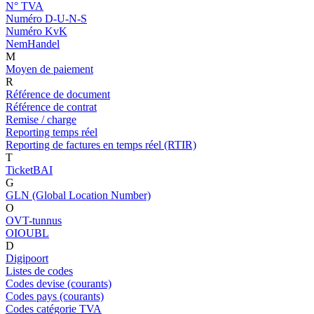
N° TVA
Numéro D-U-N-S
Numéro KvK
NemHandel
M
Moyen de paiement
R
Référence de document
Référence de contrat
Remise / charge
Reporting temps réel
Reporting de factures en temps réel (RTIR)
T
TicketBAI
G
GLN (Global Location Number)
O
OVT-tunnus
OIOUBL
D
Digipoort
Listes de codes
Codes devise (courants)
Codes pays (courants)
Codes catégorie TVA