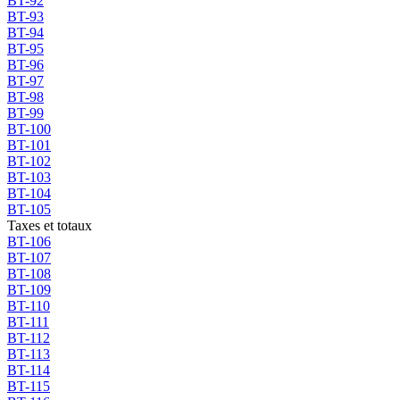
BT-92
BT-93
BT-94
BT-95
BT-96
BT-97
BT-98
BT-99
BT-100
BT-101
BT-102
BT-103
BT-104
BT-105
Taxes et totaux
BT-106
BT-107
BT-108
BT-109
BT-110
BT-111
BT-112
BT-113
BT-114
BT-115