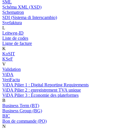
SML
Schéma XML (XSD)
Schematron
SDI (Sistema di Interscambio)
Svefaktura
L
Leitweg-ID
Liste de codes
Ligne de facture
K
KoSIT
KSeF
V
Validation
ViDA
VeriFactu
ViDA Pilier 1 : Digital Reporting Requirements
ViDA Pilier 2 : enregistrement TVA unique
ViDA Pilier 3 : Économie des plateformes
B
Business Term (BT)
Business Group (BG)
BIC
Bon de commande (PO)
N