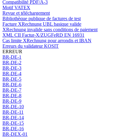
Compatibilité PDF/A-3
Motif VATEX
Revue et téléchargement
Bibliothèque publique de factures de test
Facture XRechnung UBL basique valide
XRechnung invalide sans conditions de paiement
XML CII Factur-X/ZUGFeRD EN 16931
Cas limite XRechnung pour arrondis et IBAN
Erreurs du validateur KOSIT
ERREUR
BR-DE-1
BR-DE-2
BR-DE-3
BR-DE-4
BR-DE-5
BR-DE-6
BR-DE-7
BR-DE-8
BR-DE-9
BR-DE-10
BR-DE-11
BR-DE-14
BR-DE-15
BR-DE-16
BR-DEX-01