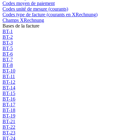
Codes moyen de paiement
Codes unité de mesure (courants)
Codes type de facture (courants en XRechnung)
Champs XRechnung
Bases de la facture
BT-1
BT-2
BT-3
BT-5
BT-6
BT-7
BT-8
BT-10
BT-11
BT-12
BT-14
BT-15
BT-16
BT-17
BT-18
BT-19
BT-21
BT-22
BT-23
BT-24