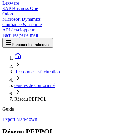
Lexware
SAP Business One
Odoo
Microsoft Dynamics
Confiance & sécurité
API développeur
Factures par e-mail
Parcourir les rubriques
Ressources e-facturation
Guides de conformité
Réseau PEPPOL
Guide
Export Markdown
Réseau PEPPOL