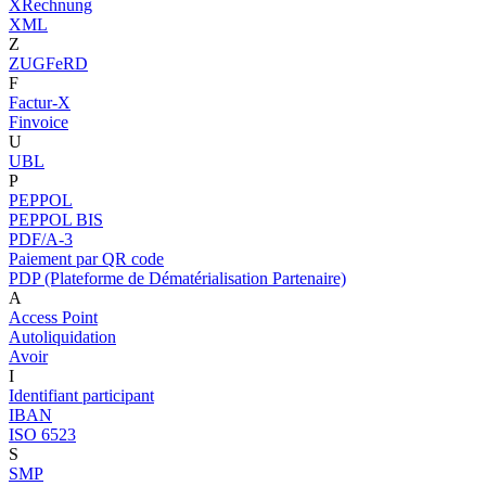
XRechnung
XML
Z
ZUGFeRD
F
Factur-X
Finvoice
U
UBL
P
PEPPOL
PEPPOL BIS
PDF/A-3
Paiement par QR code
PDP (Plateforme de Dématérialisation Partenaire)
A
Access Point
Autoliquidation
Avoir
I
Identifiant participant
IBAN
ISO 6523
S
SMP