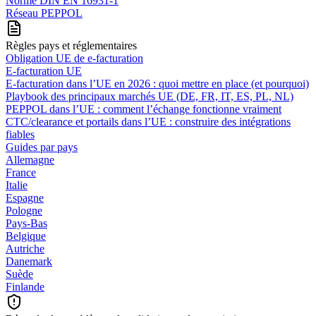
Norme DIN EN 16931-1
Réseau PEPPOL
Règles pays et réglementaires
Obligation UE de e-facturation
E-facturation UE
E‑facturation dans l’UE en 2026 : quoi mettre en place (et pourquoi)
Playbook des principaux marchés UE (DE, FR, IT, ES, PL, NL)
PEPPOL dans l’UE : comment l’échange fonctionne vraiment
CTC/clearance et portails dans l’UE : construire des intégrations
fiables
Guides par pays
Allemagne
France
Italie
Espagne
Pologne
Pays-Bas
Belgique
Autriche
Danemark
Suède
Finlande