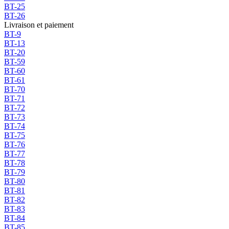
BT-25
BT-26
Livraison et paiement
BT-9
BT-13
BT-20
BT-59
BT-60
BT-61
BT-70
BT-71
BT-72
BT-73
BT-74
BT-75
BT-76
BT-77
BT-78
BT-79
BT-80
BT-81
BT-82
BT-83
BT-84
BT-85