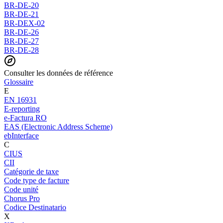
BR-DE-20
BR-DE-21
BR-DEX-02
BR-DE-26
BR-DE-27
BR-DE-28
Consulter les données de référence
Glossaire
E
EN 16931
E-reporting
e-Factura RO
EAS (Electronic Address Scheme)
ebInterface
C
CIUS
CII
Catégorie de taxe
Code type de facture
Code unité
Chorus Pro
Codice Destinatario
X