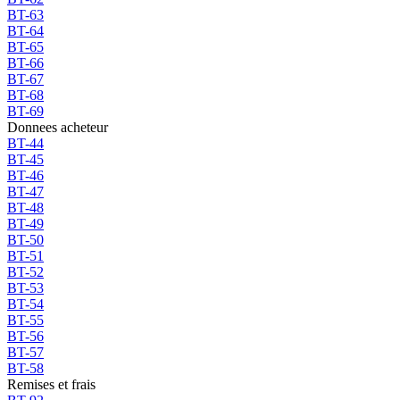
BT-63
BT-64
BT-65
BT-66
BT-67
BT-68
BT-69
Donnees acheteur
BT-44
BT-45
BT-46
BT-47
BT-48
BT-49
BT-50
BT-51
BT-52
BT-53
BT-54
BT-55
BT-56
BT-57
BT-58
Remises et frais