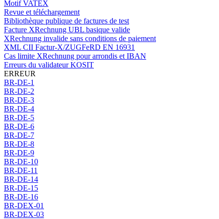
Motif VATEX
Revue et téléchargement
Bibliothèque publique de factures de test
Facture XRechnung UBL basique valide
XRechnung invalide sans conditions de paiement
XML CII Factur-X/ZUGFeRD EN 16931
Cas limite XRechnung pour arrondis et IBAN
Erreurs du validateur KOSIT
ERREUR
BR-DE-1
BR-DE-2
BR-DE-3
BR-DE-4
BR-DE-5
BR-DE-6
BR-DE-7
BR-DE-8
BR-DE-9
BR-DE-10
BR-DE-11
BR-DE-14
BR-DE-15
BR-DE-16
BR-DEX-01
BR-DEX-03