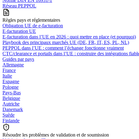
Norme DIN EN 16931-1
Réseau PEPPOL
Règles pays et réglementaires
Obligation UE de e-facturation
E-facturation UE
E‑facturation dans l’UE en 2026 : quoi mettre en place (et pourquoi)
Playbook des principaux marchés UE (DE, FR, IT, ES, PL, NL)
PEPPOL dans l’UE : comment l’échange fonctionne vraiment
CTC/clearance et portails dans l’UE : construire des intégrations fiabl
Guides par pays
Allemagne
France
Italie
Espagne
Pologne
Pays-Bas
Belgique
Autriche
Danemark
Suède
Finlande
Résoudre les problèmes de validation et de soumission