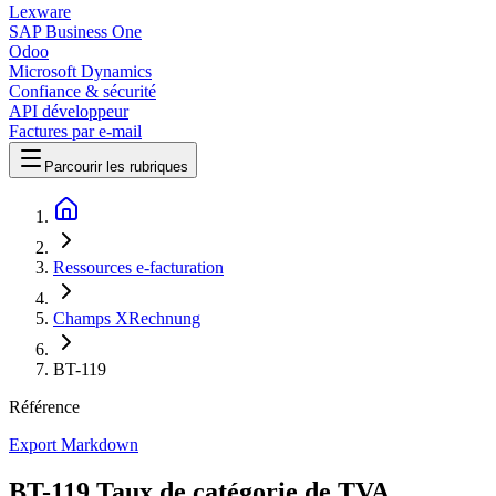
Lexware
SAP Business One
Odoo
Microsoft Dynamics
Confiance & sécurité
API développeur
Factures par e-mail
Parcourir les rubriques
Ressources e-facturation
Champs XRechnung
BT-119
Référence
Export Markdown
BT-119 Taux de catégorie de TVA