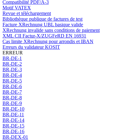
Compatibilité PDF/A-3
Motif VATEX
Revue et téléchargement
Bibliothèque publique de factures de test
Facture XRechnung UBL basique valide
XRechnung invalide sans conditions de paiement
XML CII Factur-X/ZUGFeRD EN 16931
Cas limite XRechnung pour arrondis et IBAN
Erreurs du validateur KOSIT
ERREUR
BR-DE-1
BR-DE-2
BR-DE-3
BR-DE-4
BR-DE-5
BR-DE-6
BR-DE-7
BR-DE-8
BR-DE-9
BR-DE-10
BR-DE-11
BR-DE-14
BR-DE-15
BR-DE-16
BR-DEX-01