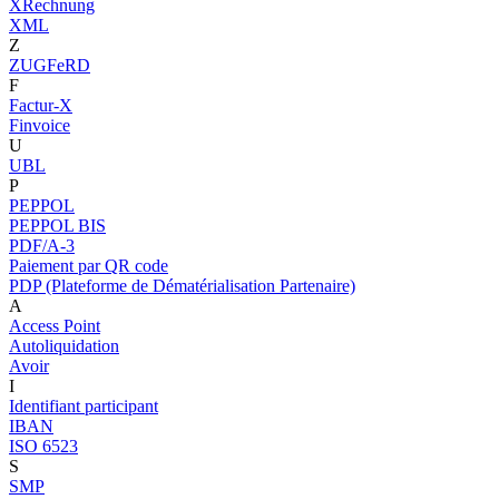
XRechnung
XML
Z
ZUGFeRD
F
Factur-X
Finvoice
U
UBL
P
PEPPOL
PEPPOL BIS
PDF/A-3
Paiement par QR code
PDP (Plateforme de Dématérialisation Partenaire)
A
Access Point
Autoliquidation
Avoir
I
Identifiant participant
IBAN
ISO 6523
S
SMP