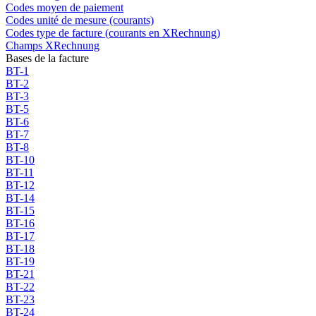
Codes moyen de paiement
Codes unité de mesure (courants)
Codes type de facture (courants en XRechnung)
Champs XRechnung
Bases de la facture
BT-1
BT-2
BT-3
BT-5
BT-6
BT-7
BT-8
BT-10
BT-11
BT-12
BT-14
BT-15
BT-16
BT-17
BT-18
BT-19
BT-21
BT-22
BT-23
BT-24