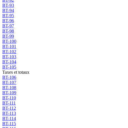
BT-92
BT-93
BT-94
BT-95
BT-96
BT-97
BT-98
BT-99
BT-100
BT-101
BT-102
BT-103
BT-104
BT-105
Taxes et totaux
BT-106
BT-107
BT-108
BT-109
BT-110
BT-111
BT-112
BT-113
BT-114
BT-115