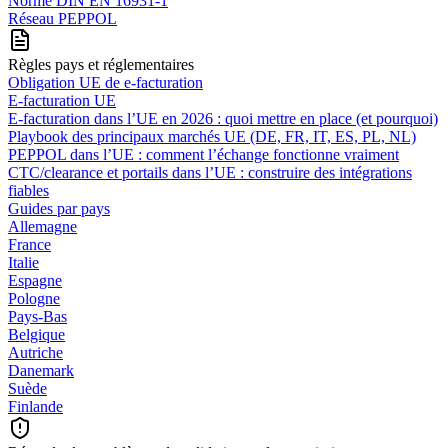
Norme DIN EN 16931-1
Réseau PEPPOL
Règles pays et réglementaires
Obligation UE de e-facturation
E-facturation UE
E‑facturation dans l’UE en 2026 : quoi mettre en place (et pourquoi)
Playbook des principaux marchés UE (DE, FR, IT, ES, PL, NL)
PEPPOL dans l’UE : comment l’échange fonctionne vraiment
CTC/clearance et portails dans l’UE : construire des intégrations
fiables
Guides par pays
Allemagne
France
Italie
Espagne
Pologne
Pays-Bas
Belgique
Autriche
Danemark
Suède
Finlande