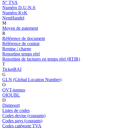
N° TVA
Numéro D-U-N-S
Numéro KvK
NemHandel
M
Moyen de paiement
R
Référence de document
Référence de contrat
Remise / charge
Reporting temps réel
Reporting de factures en temps réel (RTIR)
T
TicketBAI
G
GLN (Global Location Number)
O
OVT-tunnus
OIOUBL
D
Digipoort
Listes de codes
Codes devise (courants)
Codes pays (courants)
Codes catégorie TVA