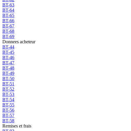
BT-63
BT-64
BT-65
BT-66
BT-67
BT-68
BT-69
Donnees acheteur
BT-44
BT-45
BT-46
BT-47
BT-48
BT-49
BT-50
BT-51
BT-52
BT-53
BT-54
BT-55
BT-56
BT-57
BT-58
Remises et frais