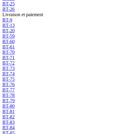
BT-25
BT-26
Livraison et paiement
BT-9
BT-13
BT-20
BT-59
BT-60
BT-61
BT-70
BT-71
BT-72
BT-73
BT-74
BT-75
BT-76
BT-77
BT-78
BT-79
BT-80
BT-81
BT-82
BT-83
BT-84
BT-85