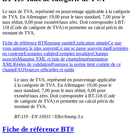
Le taux de TVA, représenté en pourcentage applicable à la catégorie
de TVA. En Allemagne: 19,00 pour le taux standard, 7,00 pour le
taux réduit, 0,00 pour exonéré/taux zéro. Doit correspondre à BT-
118 (Code de catégorie de TVA) et permettre un calcul précis du
montant de TVA.
Fiche de référence BT
Reponse rapide
Explication simple
Ce que
vous saisissez le plus souvent
Ce qui se passe souvent mal
Exemples
en contexte
Exemples valides
Exemples invalides
Champs
associés
Mapping XML et faits de champ
Implémentation
XML
Règles de validation
Pourquoi la norme tient compte de ce
champ
FAQ
Sources officielles et outils
Le taux de TVA, représenté en pourcentage applicable
à la catégorie de TVA. En Allemagne: 19,00 pour le
taux standard, 7,00 pour le taux réduit, 0,00 pour
exonéré/taux zéro. Doit correspondre à BT-118 (Code
de catégorie de TVA) et permettre un calcul précis du
montant de TVA.
BT-119 · EN 16931 / XRechnung 3.x
Fiche de référence BT
#