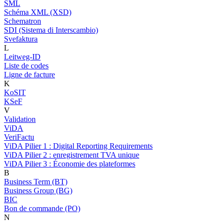
SML
Schéma XML (XSD)
Schematron
SDI (Sistema di Interscambio)
Svefaktura
L
Leitweg-ID
Liste de codes
Ligne de facture
K
KoSIT
KSeF
V
Validation
ViDA
VeriFactu
ViDA Pilier 1 : Digital Reporting Requirements
ViDA Pilier 2 : enregistrement TVA unique
ViDA Pilier 3 : Économie des plateformes
B
Business Term (BT)
Business Group (BG)
BIC
Bon de commande (PO)
N