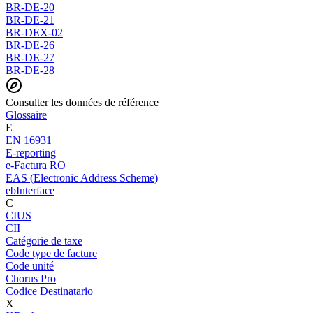
BR-DE-20
BR-DE-21
BR-DEX-02
BR-DE-26
BR-DE-27
BR-DE-28
Consulter les données de référence
Glossaire
E
EN 16931
E-reporting
e-Factura RO
EAS (Electronic Address Scheme)
ebInterface
C
CIUS
CII
Catégorie de taxe
Code type de facture
Code unité
Chorus Pro
Codice Destinatario
X