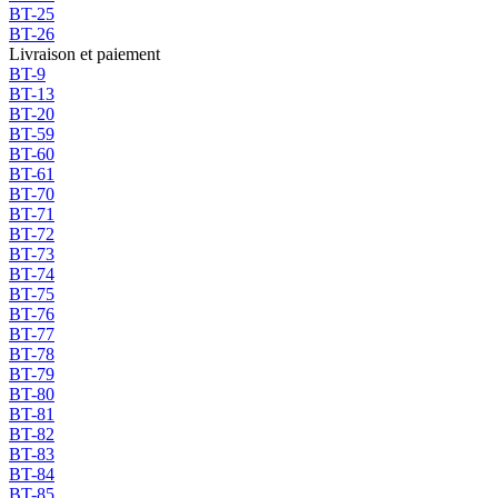
BT-25
BT-26
Livraison et paiement
BT-9
BT-13
BT-20
BT-59
BT-60
BT-61
BT-70
BT-71
BT-72
BT-73
BT-74
BT-75
BT-76
BT-77
BT-78
BT-79
BT-80
BT-81
BT-82
BT-83
BT-84
BT-85