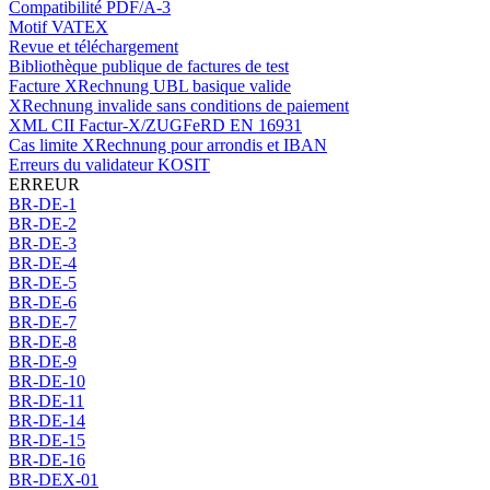
Compatibilité PDF/A-3
Motif VATEX
Revue et téléchargement
Bibliothèque publique de factures de test
Facture XRechnung UBL basique valide
XRechnung invalide sans conditions de paiement
XML CII Factur-X/ZUGFeRD EN 16931
Cas limite XRechnung pour arrondis et IBAN
Erreurs du validateur KOSIT
ERREUR
BR-DE-1
BR-DE-2
BR-DE-3
BR-DE-4
BR-DE-5
BR-DE-6
BR-DE-7
BR-DE-8
BR-DE-9
BR-DE-10
BR-DE-11
BR-DE-14
BR-DE-15
BR-DE-16
BR-DEX-01