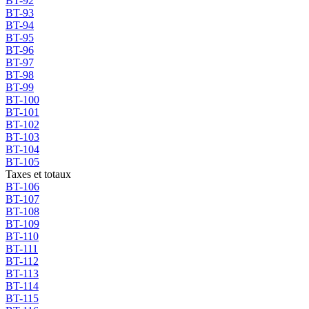
BT-92
BT-93
BT-94
BT-95
BT-96
BT-97
BT-98
BT-99
BT-100
BT-101
BT-102
BT-103
BT-104
BT-105
Taxes et totaux
BT-106
BT-107
BT-108
BT-109
BT-110
BT-111
BT-112
BT-113
BT-114
BT-115