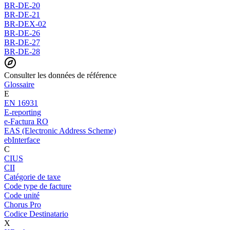
BR-DE-20
BR-DE-21
BR-DEX-02
BR-DE-26
BR-DE-27
BR-DE-28
Consulter les données de référence
Glossaire
E
EN 16931
E-reporting
e-Factura RO
EAS (Electronic Address Scheme)
ebInterface
C
CIUS
CII
Catégorie de taxe
Code type de facture
Code unité
Chorus Pro
Codice Destinatario
X