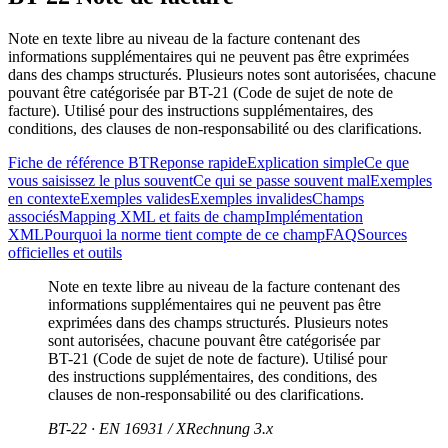
Note en texte libre au niveau de la facture contenant des
informations supplémentaires qui ne peuvent pas être exprimées
dans des champs structurés. Plusieurs notes sont autorisées, chacune
pouvant être catégorisée par BT-21 (Code de sujet de note de
facture). Utilisé pour des instructions supplémentaires, des
conditions, des clauses de non-responsabilité ou des clarifications.
Fiche de référence BT
Reponse rapide
Explication simple
Ce que
vous saisissez le plus souvent
Ce qui se passe souvent mal
Exemples
en contexte
Exemples valides
Exemples invalides
Champs
associés
Mapping XML et faits de champ
Implémentation
XML
Pourquoi la norme tient compte de ce champ
FAQ
Sources
officielles et outils
Note en texte libre au niveau de la facture contenant des
informations supplémentaires qui ne peuvent pas être
exprimées dans des champs structurés. Plusieurs notes
sont autorisées, chacune pouvant être catégorisée par
BT-21 (Code de sujet de note de facture). Utilisé pour
des instructions supplémentaires, des conditions, des
clauses de non-responsabilité ou des clarifications.
BT-22 · EN 16931 / XRechnung 3.x