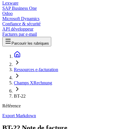
Lexware
SAP Business One
Odoo
Microsoft Dynamics
Confiance & sécurité
API développeur
Factures par e-mail
Parcourir les rubriques
Ressources e-facturation
Champs XRechnung
BT-22
Référence
Export Markdown
BT-22 Note de facture