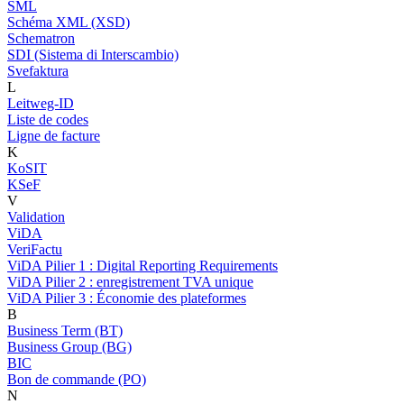
SML
Schéma XML (XSD)
Schematron
SDI (Sistema di Interscambio)
Svefaktura
L
Leitweg-ID
Liste de codes
Ligne de facture
K
KoSIT
KSeF
V
Validation
ViDA
VeriFactu
ViDA Pilier 1 : Digital Reporting Requirements
ViDA Pilier 2 : enregistrement TVA unique
ViDA Pilier 3 : Économie des plateformes
B
Business Term (BT)
Business Group (BG)
BIC
Bon de commande (PO)
N