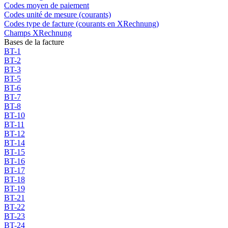
Codes moyen de paiement
Codes unité de mesure (courants)
Codes type de facture (courants en XRechnung)
Champs XRechnung
Bases de la facture
BT-1
BT-2
BT-3
BT-5
BT-6
BT-7
BT-8
BT-10
BT-11
BT-12
BT-14
BT-15
BT-16
BT-17
BT-18
BT-19
BT-21
BT-22
BT-23
BT-24