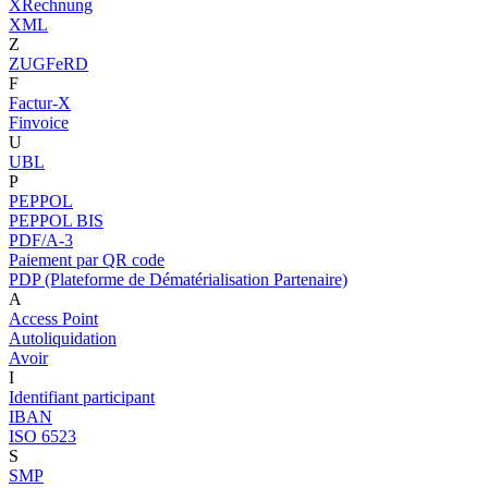
XRechnung
XML
Z
ZUGFeRD
F
Factur-X
Finvoice
U
UBL
P
PEPPOL
PEPPOL BIS
PDF/A-3
Paiement par QR code
PDP (Plateforme de Dématérialisation Partenaire)
A
Access Point
Autoliquidation
Avoir
I
Identifiant participant
IBAN
ISO 6523
S
SMP