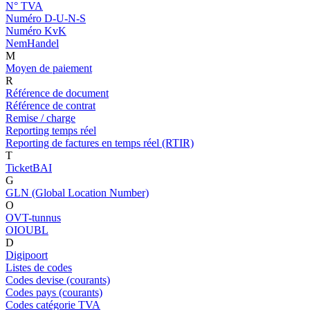
N° TVA
Numéro D-U-N-S
Numéro KvK
NemHandel
M
Moyen de paiement
R
Référence de document
Référence de contrat
Remise / charge
Reporting temps réel
Reporting de factures en temps réel (RTIR)
T
TicketBAI
G
GLN (Global Location Number)
O
OVT-tunnus
OIOUBL
D
Digipoort
Listes de codes
Codes devise (courants)
Codes pays (courants)
Codes catégorie TVA