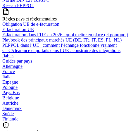
Norme DIN EN 16931-1
Réseau PEPPOL
Règles pays et réglementaires
Obligation UE de e-facturation
E-facturation UE
E‑facturation dans l’UE en 2026 : quoi mettre en place (et pourquoi)
Playbook des principaux marchés UE (DE, FR, IT, ES, PL, NL)
PEPPOL dans l’UE : comment l’échange fonctionne vraiment
CTC/clearance et portails dans l’UE : construire des intégrations
fiables
Guides par pays
Allemagne
France
Italie
Espagne
Pologne
Pays-Bas
Belgique
Autriche
Danemark
Suède
Finlande