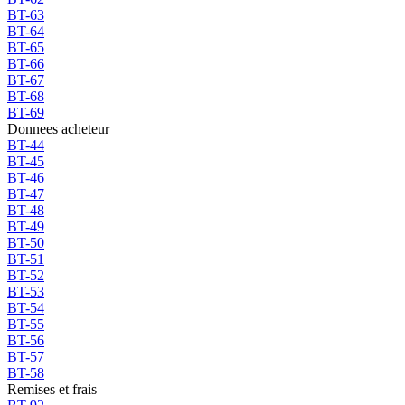
BT-63
BT-64
BT-65
BT-66
BT-67
BT-68
BT-69
Donnees acheteur
BT-44
BT-45
BT-46
BT-47
BT-48
BT-49
BT-50
BT-51
BT-52
BT-53
BT-54
BT-55
BT-56
BT-57
BT-58
Remises et frais