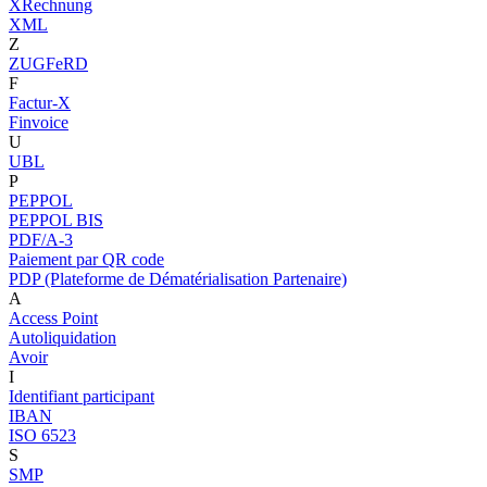
XRechnung
XML
Z
ZUGFeRD
F
Factur-X
Finvoice
U
UBL
P
PEPPOL
PEPPOL BIS
PDF/A-3
Paiement par QR code
PDP (Plateforme de Dématérialisation Partenaire)
A
Access Point
Autoliquidation
Avoir
I
Identifiant participant
IBAN
ISO 6523
S
SMP