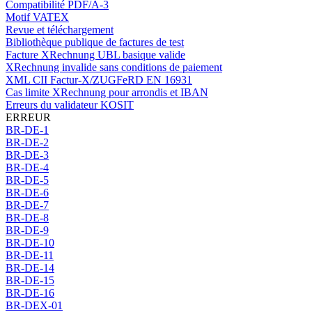
Compatibilité PDF/A-3
Motif VATEX
Revue et téléchargement
Bibliothèque publique de factures de test
Facture XRechnung UBL basique valide
XRechnung invalide sans conditions de paiement
XML CII Factur-X/ZUGFeRD EN 16931
Cas limite XRechnung pour arrondis et IBAN
Erreurs du validateur KOSIT
ERREUR
BR-DE-1
BR-DE-2
BR-DE-3
BR-DE-4
BR-DE-5
BR-DE-6
BR-DE-7
BR-DE-8
BR-DE-9
BR-DE-10
BR-DE-11
BR-DE-14
BR-DE-15
BR-DE-16
BR-DEX-01