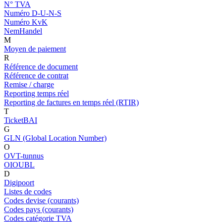
N° TVA
Numéro D-U-N-S
Numéro KvK
NemHandel
M
Moyen de paiement
R
Référence de document
Référence de contrat
Remise / charge
Reporting temps réel
Reporting de factures en temps réel (RTIR)
T
TicketBAI
G
GLN (Global Location Number)
O
OVT-tunnus
OIOUBL
D
Digipoort
Listes de codes
Codes devise (courants)
Codes pays (courants)
Codes catégorie TVA