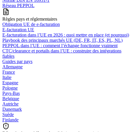
Norme DIN EN 16931-1
Réseau PEPPOL
Règles pays et réglementaires
Obligation UE de e-facturation
E-facturation UE
E‑facturation dans l’UE en 2026 : quoi mettre en place (et pourquoi)
Playbook des principaux marchés UE (DE, FR, IT, ES, PL, NL)
PEPPOL dans l’UE : comment l’échange fonctionne vraiment
CTC/clearance et portails dans l’UE : construire des intégrations
fiables
Guides par pays
Allemagne
France
Italie
Espagne
Pologne
Pays-Bas
Belgique
Autriche
Danemark
Suède
Finlande