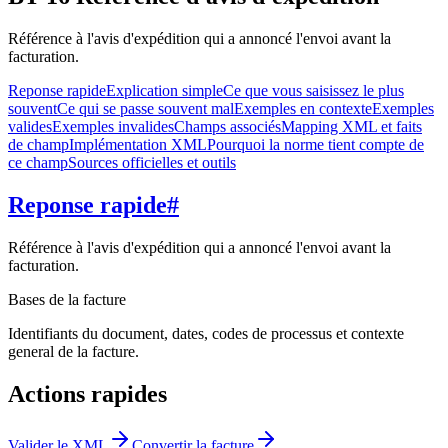
Référence à l'avis d'expédition qui a annoncé l'envoi avant la
facturation.
Reponse rapide
Explication simple
Ce que vous saisissez le plus
souvent
Ce qui se passe souvent mal
Exemples en contexte
Exemples
valides
Exemples invalides
Champs associés
Mapping XML et faits
de champ
Implémentation XML
Pourquoi la norme tient compte de
ce champ
Sources officielles et outils
Reponse rapide
#
Référence à l'avis d'expédition qui a annoncé l'envoi avant la
facturation.
Bases de la facture
Identifiants du document, dates, codes de processus et contexte
general de la facture.
Actions rapides
Valider le XML
Convertir la facture