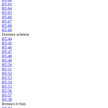
BT-63
BT-64
BT-65
BT-66
BT-67
BT-68
BT-69
Donnees acheteur
BT-44
BT-45
BT-46
BT-47
BT-48
BT-49
BT-50
BT-51
BT-52
BT-53
BT-54
BT-55
BT-56
BT-57
BT-58
Remises et frais