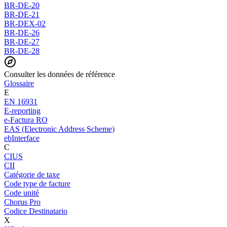
BR-DE-20
BR-DE-21
BR-DEX-02
BR-DE-26
BR-DE-27
BR-DE-28
Consulter les données de référence
Glossaire
E
EN 16931
E-reporting
e-Factura RO
EAS (Electronic Address Scheme)
ebInterface
C
CIUS
CII
Catégorie de taxe
Code type de facture
Code unité
Chorus Pro
Codice Destinatario
X