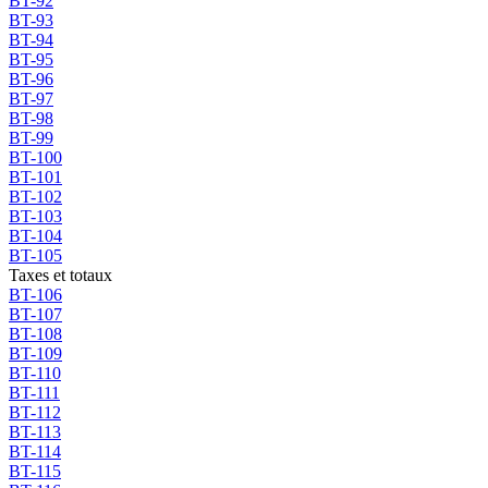
BT-92
BT-93
BT-94
BT-95
BT-96
BT-97
BT-98
BT-99
BT-100
BT-101
BT-102
BT-103
BT-104
BT-105
Taxes et totaux
BT-106
BT-107
BT-108
BT-109
BT-110
BT-111
BT-112
BT-113
BT-114
BT-115