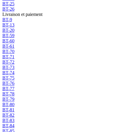
BT-25
BT-26
Livraison et paiement
BT-9
BT-13
BT-20
BT-59
BT-60
BT-61
BT-70
BT-71
BT-72
BT-73
BT-74
BT-75
BT-76
BT-77
BT-78
BT-79
BT-80
BT-81
BT-82
BT-83
BT-84
BT-85