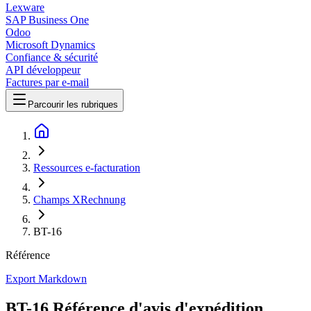
Lexware
SAP Business One
Odoo
Microsoft Dynamics
Confiance & sécurité
API développeur
Factures par e-mail
Parcourir les rubriques
Ressources e-facturation
Champs XRechnung
BT-16
Référence
Export Markdown
BT-16 Référence d'avis d'expédition