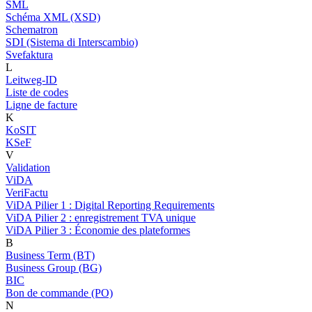
SML
Schéma XML (XSD)
Schematron
SDI (Sistema di Interscambio)
Svefaktura
L
Leitweg-ID
Liste de codes
Ligne de facture
K
KoSIT
KSeF
V
Validation
ViDA
VeriFactu
ViDA Pilier 1 : Digital Reporting Requirements
ViDA Pilier 2 : enregistrement TVA unique
ViDA Pilier 3 : Économie des plateformes
B
Business Term (BT)
Business Group (BG)
BIC
Bon de commande (PO)
N