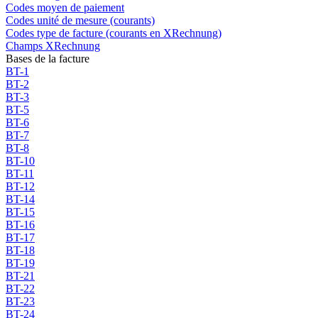
Codes moyen de paiement
Codes unité de mesure (courants)
Codes type de facture (courants en XRechnung)
Champs XRechnung
Bases de la facture
BT-1
BT-2
BT-3
BT-5
BT-6
BT-7
BT-8
BT-10
BT-11
BT-12
BT-14
BT-15
BT-16
BT-17
BT-18
BT-19
BT-21
BT-22
BT-23
BT-24