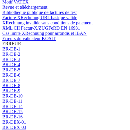
Motif VATEX
Revue et téléchargement
Bibliothèque publique de factures de test
Facture XRechnung UBL basique valide
XRechnung invalide sans conditions de paiement
XML CII Factur-X/ZUGFeRD EN 16931
Cas limite XRechnung pour arrondis et IBAN
Erreurs du validateur KOSIT
ERREUR
BR-DE-1
BR-DE-2
BR-DE-3
BR-DE-4
BR-DE-5
BR-DE-6
BR-DE-7
BR-DE-8
BR-DE-9
BR-DE-10
BR-DE-11
BR-DE-14
BR-DE-15
BR-DE-16
BR-DEX-01
BR-DEX-03