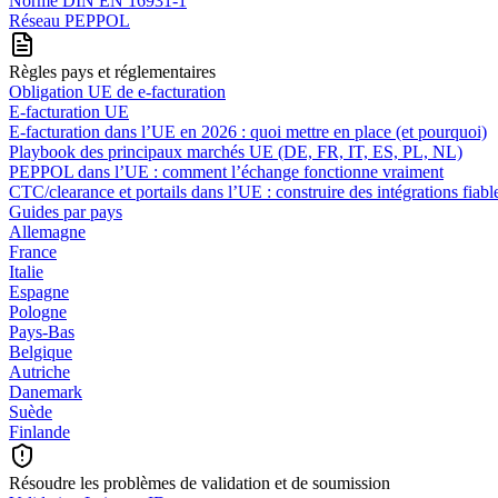
Norme DIN EN 16931-1
Réseau PEPPOL
Règles pays et réglementaires
Obligation UE de e-facturation
E-facturation UE
E‑facturation dans l’UE en 2026 : quoi mettre en place (et pourquoi)
Playbook des principaux marchés UE (DE, FR, IT, ES, PL, NL)
PEPPOL dans l’UE : comment l’échange fonctionne vraiment
CTC/clearance et portails dans l’UE : construire des intégrations fiabl
Guides par pays
Allemagne
France
Italie
Espagne
Pologne
Pays-Bas
Belgique
Autriche
Danemark
Suède
Finlande
Résoudre les problèmes de validation et de soumission