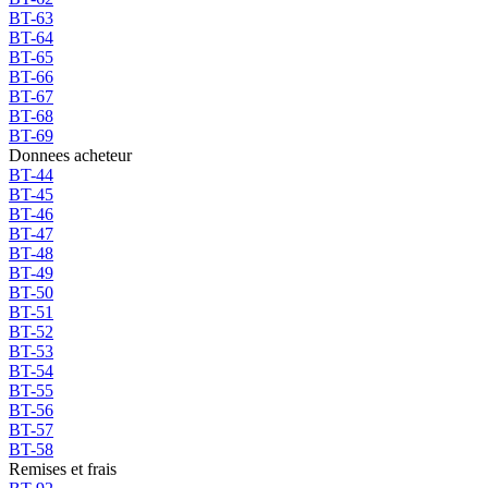
BT-63
BT-64
BT-65
BT-66
BT-67
BT-68
BT-69
Donnees acheteur
BT-44
BT-45
BT-46
BT-47
BT-48
BT-49
BT-50
BT-51
BT-52
BT-53
BT-54
BT-55
BT-56
BT-57
BT-58
Remises et frais