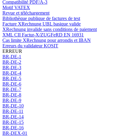
Compatibilité PDF/A-3
Motif VATEX
Revue et téléchargement
Bibliothèque publique de factures de test
Facture XRechnung UBL basique valide
XRechnung invalide sans conditions de paiement
XML CII Factur-X/ZUGFeRD EN 16931
Cas limite XRechnung pour arrondis et IBAN
Erreurs du validateur KOSIT
ERREUR
BR-DE-1
BR-DE-2
BR-DE-3
BR-DE-4
BR-DE-5
BR-DE-6
BR-DE-7
BR-DE-8
BR-DE-9
BR-DE-10
BR-DE-11
BR-DE-14
BR-DE-15
BR-DE-16
BR-DEX-01