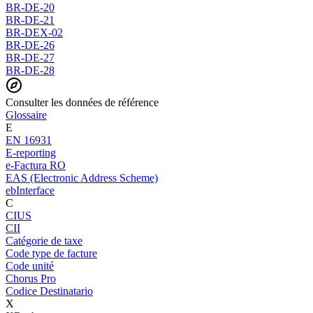
BR-DE-20
BR-DE-21
BR-DEX-02
BR-DE-26
BR-DE-27
BR-DE-28
Consulter les données de référence
Glossaire
E
EN 16931
E-reporting
e-Factura RO
EAS (Electronic Address Scheme)
ebInterface
C
CIUS
CII
Catégorie de taxe
Code type de facture
Code unité
Chorus Pro
Codice Destinatario
X