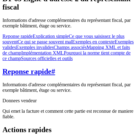
fiscal
Informations d'adresse complémentaires du représentant fiscal, par
exemple bâtiment, étage ou service.
Reponse rapide
Explication simple
Ce que vous saisissez le plus
souvent
Ce qui se passe souvent mal
Exemples en contexte
Exemples
valides
Exemples invalides
Champs associés
Mapping XML et faits
de champ
Implémentation XML
Pourquoi la norme tient compte de
ce champ
Sources officielles et outils
Reponse rapide
#
Informations d'adresse complémentaires du représentant fiscal, par
exemple bâtiment, étage ou service.
Donnees vendeur
Qui emet la facture et comment cette partie est reconnue de maniere
fiable.
Actions rapides