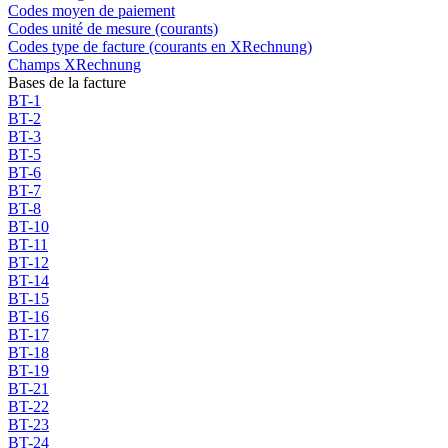
Codes moyen de paiement
Codes unité de mesure (courants)
Codes type de facture (courants en XRechnung)
Champs XRechnung
Bases de la facture
BT-1
BT-2
BT-3
BT-5
BT-6
BT-7
BT-8
BT-10
BT-11
BT-12
BT-14
BT-15
BT-16
BT-17
BT-18
BT-19
BT-21
BT-22
BT-23
BT-24