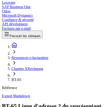
Lexware
SAP Business One
Odoo
Microsoft Dynamics
Confiance & sécurité
API développeur
Factures par e-mail
Parcourir les rubriques
Ressources e-facturation
Champs XRechnung
BT-65
Référence
Export Markdown
BT-65 Ligne d'adresse 2 du représentant