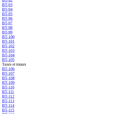
BT-92
BT-93
BT-94
BT-95
BT-96
BT-97
BT-98
BT-99
BT-100
BT-101
BT-102
BT-103
BT-104
BT-105
Taxes et totaux
BT-106
BT-107
BT-108
BT-109
BT-110
BT-111
BT-112
BT-113
BT-114
BT-115