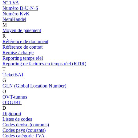
N° TVA
Numéro D-U-N-S
Numéro KvK
NemHandel
M
Moyen de paiement
R
Référence de document
Référence de contrat
Remise / charge
Reporting temps réel
Reporting de factures en temps réel (RTIR)
T
TicketBAI
G
GLN (Global Location Number)
O
OVT-tunnus
OIOUBL
D
Digipoort
Listes de codes
Codes devise (courants)
Codes pays (courants)
Codes catégorie TVA