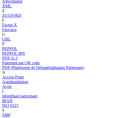
XRechnung
XML
Z
ZUGFeRD
F
Factur-X
Finvoice
U
UBL
P
PEPPOL
PEPPOL BIS
PDF/A-3
Paiement par QR code
PDP (Plateforme de Dématérialisation Partenaire)
A
Access Point
Autoliquidation
Avoir
I
Identifiant participant
IBAN
ISO 6523
S
SMP