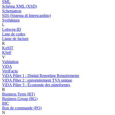
SML
Schéma XML (XSD)
Schematron
SDI (Sistema di Interscambio)
Svefaktura
L
Leitweg-ID
Liste de codes
Ligne de facture
K
KoSIT
KSeF
V
Validation
ViDA
VeriFactu
ViDA Pilier 1 : Digital Reporting Requirements
ViDA Pilier 2 : enregistrement TVA unique
ViDA Pilier 3 : Économie des plateformes
B
Business Term (BT)
Business Group (BG)
BIC
Bon de commande (PO)
N