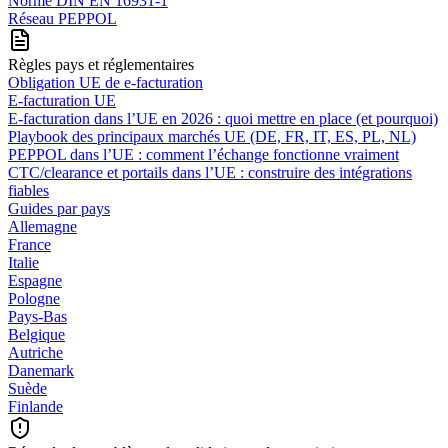
Norme DIN EN 16931-1
Réseau PEPPOL
Règles pays et réglementaires
Obligation UE de e-facturation
E-facturation UE
E‑facturation dans l’UE en 2026 : quoi mettre en place (et pourquoi)
Playbook des principaux marchés UE (DE, FR, IT, ES, PL, NL)
PEPPOL dans l’UE : comment l’échange fonctionne vraiment
CTC/clearance et portails dans l’UE : construire des intégrations
fiables
Guides par pays
Allemagne
France
Italie
Espagne
Pologne
Pays-Bas
Belgique
Autriche
Danemark
Suède
Finlande