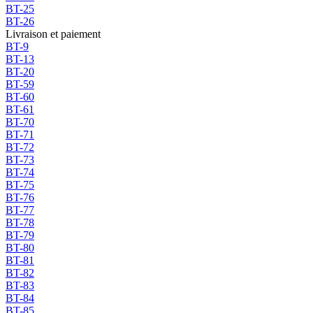
BT-25
BT-26
Livraison et paiement
BT-9
BT-13
BT-20
BT-59
BT-60
BT-61
BT-70
BT-71
BT-72
BT-73
BT-74
BT-75
BT-76
BT-77
BT-78
BT-79
BT-80
BT-81
BT-82
BT-83
BT-84
BT-85