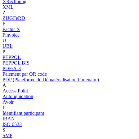
XRechnung
XML
Z
ZUGFeRD
F
Factur-X
Finvoice
U
UBL
P
PEPPOL
PEPPOL BIS
PDF/A-3
Paiement par QR code
PDP (Plateforme de Dématérialisation Partenaire)
A
Access Point
Autoliquidation
Avoir
I
Identifiant participant
IBAN
ISO 6523
S
SMP