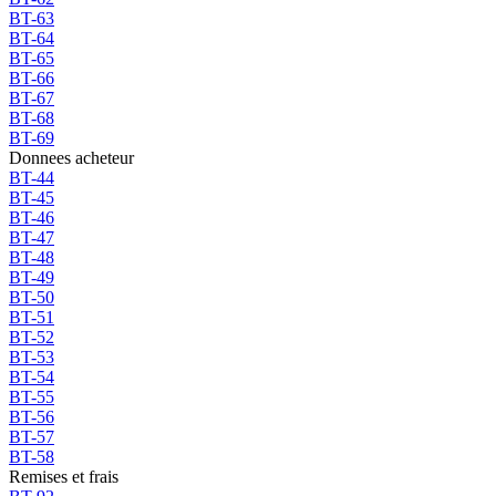
BT-63
BT-64
BT-65
BT-66
BT-67
BT-68
BT-69
Donnees acheteur
BT-44
BT-45
BT-46
BT-47
BT-48
BT-49
BT-50
BT-51
BT-52
BT-53
BT-54
BT-55
BT-56
BT-57
BT-58
Remises et frais