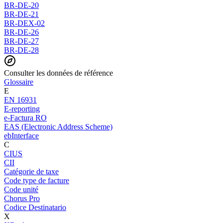
BR-DE-20
BR-DE-21
BR-DEX-02
BR-DE-26
BR-DE-27
BR-DE-28
Consulter les données de référence
Glossaire
E
EN 16931
E-reporting
e-Factura RO
EAS (Electronic Address Scheme)
ebInterface
C
CIUS
CII
Catégorie de taxe
Code type de facture
Code unité
Chorus Pro
Codice Destinatario
X