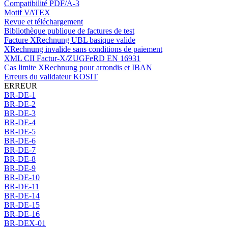
Compatibilité PDF/A-3
Motif VATEX
Revue et téléchargement
Bibliothèque publique de factures de test
Facture XRechnung UBL basique valide
XRechnung invalide sans conditions de paiement
XML CII Factur-X/ZUGFeRD EN 16931
Cas limite XRechnung pour arrondis et IBAN
Erreurs du validateur KOSIT
ERREUR
BR-DE-1
BR-DE-2
BR-DE-3
BR-DE-4
BR-DE-5
BR-DE-6
BR-DE-7
BR-DE-8
BR-DE-9
BR-DE-10
BR-DE-11
BR-DE-14
BR-DE-15
BR-DE-16
BR-DEX-01