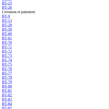
BT-25
BT-26
Livraison et paiement
BT-9
BT-13
BT-20
BT-59
BT-60
BT-61
BT-70
BT-71
BT-72
BT-73
BT-74
BT-75
BT-76
BT-77
BT-78
BT-79
BT-80
BT-81
BT-82
BT-83
BT-84
BT-85