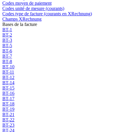
Codes moyen de paiement
Codes unité de mesure (courants)
Codes type de facture (courants en XRechnung)
Champs XRechnung
Bases de la facture
BT-1
BT-2
BT-3
BT-5
BT-6
BT-7
BT-8
BT-10
BT-11
BT-12
BT-14
BT-15
BT-16
BT-17
BT-18
BT-19
BT-21
BT-22
BT-23
BT-24