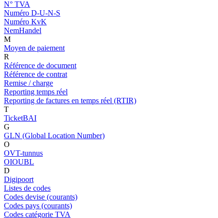
N° TVA
Numéro D-U-N-S
Numéro KvK
NemHandel
M
Moyen de paiement
R
Référence de document
Référence de contrat
Remise / charge
Reporting temps réel
Reporting de factures en temps réel (RTIR)
T
TicketBAI
G
GLN (Global Location Number)
O
OVT-tunnus
OIOUBL
D
Digipoort
Listes de codes
Codes devise (courants)
Codes pays (courants)
Codes catégorie TVA