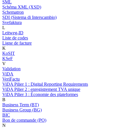
SML
Schéma XML (XSD)
Schematron
SDI (Sistema di Interscambio)
Svefaktura
L
Leitweg-ID
Liste de codes
Ligne de facture
K
KoSIT
KSeF
V
Validation
ViDA
VeriFactu
ViDA Pilier 1 : Digital Reporting Requirements
ViDA Pilier 2 : enregistrement TVA unique
ViDA Pilier 3 : Économie des plateformes
B
Business Term (BT)
Business Group (BG)
BIC
Bon de commande (PO)
N