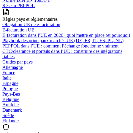
Norme DIN EN 16931-1
Réseau PEPPOL
Règles pays et réglementaires
Obligation UE de e-facturation
E-facturation UE
E‑facturation dans l’UE en 2026 : quoi mettre en place (et pourquoi)
Playbook des principaux marchés UE (DE, FR, IT, ES, PL, NL)
PEPPOL dans l’UE : comment l’échange fonctionne vraiment
CTC/clearance et portails dans l’UE : construire des intégrations
fiables
Guides par pays
Allemagne
France
Italie
Espagne
Pologne
Pays-Bas
Belgique
Autriche
Danemark
Suède
Finlande