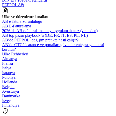
DIN EN 16931-1 standardı
PEPPOL Ağı
Ülke ve düzenleme kuralları
AB e-fatura zorunluluğu
AB E-Faturalama
2026’da AB e‑faturalama: neyi uygulamalısınız (ve neden)
AB top pazar playbook’u (DE, FR, IT, ES, PL, NL)
AB’de PEPPOL: değişim pratikte nasıl çalışır?
AB’de CTC/clearance ve portallar: güvenilir entegrasyon nasıl
kurulur?
Ülke Rehberleri
Almanya
Fransa
İtalya
İspanya
Polonya
Hollanda
Belçika
Avusturya
Danimarka
İsveç
Finlandiya