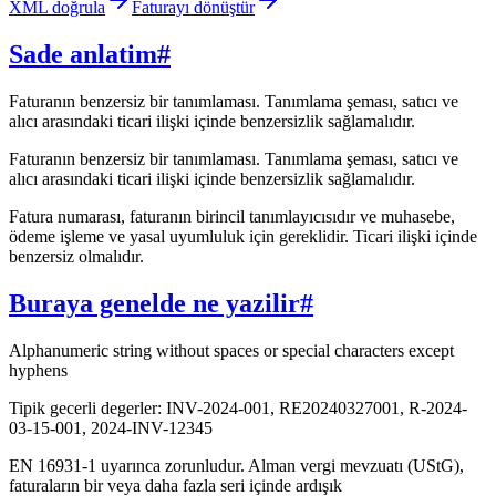
XML doğrula
Faturayı dönüştür
Sade anlatim
#
Faturanın benzersiz bir tanımlaması. Tanımlama şeması, satıcı ve
alıcı arasındaki ticari ilişki içinde benzersizlik sağlamalıdır.
Faturanın benzersiz bir tanımlaması. Tanımlama şeması, satıcı ve
alıcı arasındaki ticari ilişki içinde benzersizlik sağlamalıdır.
Fatura numarası, faturanın birincil tanımlayıcısıdır ve muhasebe,
ödeme işleme ve yasal uyumluluk için gereklidir. Ticari ilişki içinde
benzersiz olmalıdır.
Buraya genelde ne yazilir
#
Alphanumeric string without spaces or special characters except
hyphens
Tipik gecerli degerler: INV-2024-001, RE20240327001, R-2024-
03-15-001, 2024-INV-12345
EN 16931-1 uyarınca zorunludur. Alman vergi mevzuatı (UStG),
faturaların bir veya daha fazla seri içinde ardışık