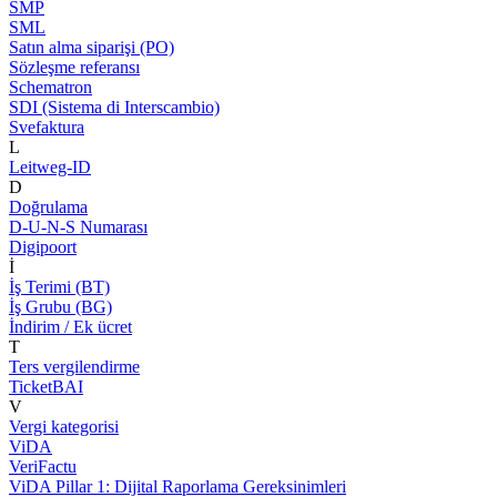
SMP
SML
Satın alma siparişi (PO)
Sözleşme referansı
Schematron
SDI (Sistema di Interscambio)
Svefaktura
L
Leitweg-ID
D
Doğrulama
D-U-N-S Numarası
Digipoort
İ
İş Terimi (BT)
İş Grubu (BG)
İndirim / Ek ücret
T
Ters vergilendirme
TicketBAI
V
Vergi kategorisi
ViDA
VeriFactu
ViDA Pillar 1: Dijital Raporlama Gereksinimleri