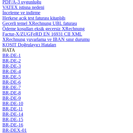
PDF/A-3 uygunluğu
VATEX istisna nedeni
İnceleme ve indirme
Herkese açık test faturası kitaplığı
Geçerli temel XRechnung UBL faturası
Ödeme koşulları eksik geçersiz XRechnung
Factur-X/ZUGFeRD EN 16931 CII XML
XRechnung yuvarlama ve IBAN sınır durumu
KOSIT Doğrulayıcı Hataları
HATA
BR-DE-1
BR-DE-2
BR-DE-3
BR-DE-4
BR-DE-5
BR-DE-6
BR-DE-7
BR-DE-8
BR-DE-9
BR-DE-10
BR-DE-11
BR-DE-14
BR-DE-15
BR-DE-16
BR-DEX-01