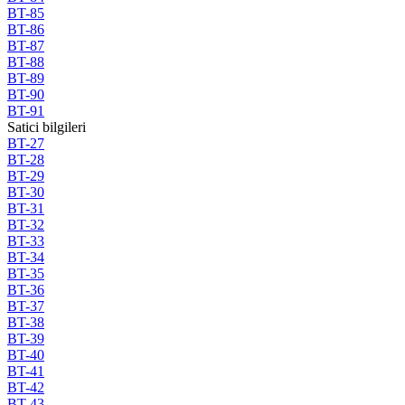
BT-85
BT-86
BT-87
BT-88
BT-89
BT-90
BT-91
Satici bilgileri
BT-27
BT-28
BT-29
BT-30
BT-31
BT-32
BT-33
BT-34
BT-35
BT-36
BT-37
BT-38
BT-39
BT-40
BT-41
BT-42
BT-43