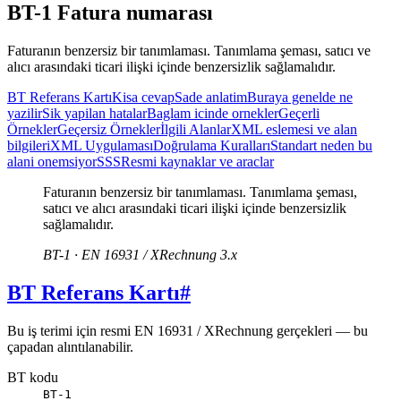
BT-1 Fatura numarası
Faturanın benzersiz bir tanımlaması. Tanımlama şeması, satıcı ve
alıcı arasındaki ticari ilişki içinde benzersizlik sağlamalıdır.
BT Referans Kartı
Kisa cevap
Sade anlatim
Buraya genelde ne
yazilir
Sik yapilan hatalar
Baglam icinde ornekler
Geçerli
Örnekler
Geçersiz Örnekler
İlgili Alanlar
XML eslemesi ve alan
bilgileri
XML Uygulaması
Doğrulama Kuralları
Standart neden bu
alani onemsiyor
SSS
Resmi kaynaklar ve araclar
Faturanın benzersiz bir tanımlaması. Tanımlama şeması,
satıcı ve alıcı arasındaki ticari ilişki içinde benzersizlik
sağlamalıdır.
BT-1 · EN 16931 / XRechnung 3.x
BT Referans Kartı
#
Bu iş terimi için resmi EN 16931 / XRechnung gerçekleri — bu
çapadan alıntılanabilir.
BT kodu
BT-1