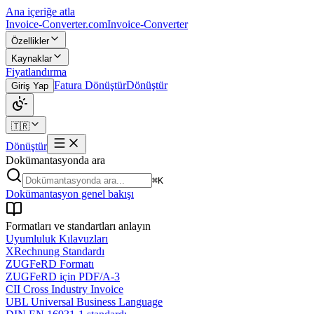
Ana içeriğe atla
Invoice-Converter.com
Invoice-Converter
Özellikler
Kaynaklar
Fiyatlandırma
Fatura Dönüştür
Dönüştür
Giriş Yap
🇹🇷
Dönüştür
Dokümantasyonda ara
⌘K
Dokümantasyon genel bakışı
Formatları ve standartları anlayın
Uyumluluk Kılavuzları
XRechnung Standardı
ZUGFeRD Formatı
ZUGFeRD için PDF/A-3
CII Cross Industry Invoice
UBL Universal Business Language