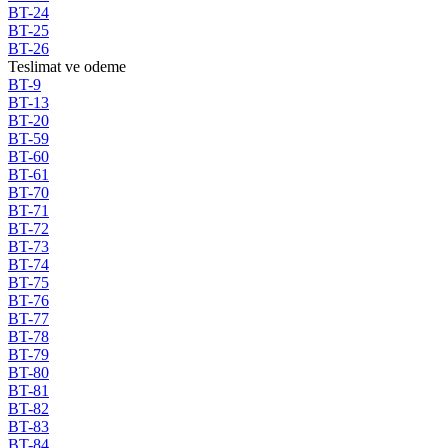
BT-24
BT-25
BT-26
Teslimat ve odeme
BT-9
BT-13
BT-20
BT-59
BT-60
BT-61
BT-70
BT-71
BT-72
BT-73
BT-74
BT-75
BT-76
BT-77
BT-78
BT-79
BT-80
BT-81
BT-82
BT-83
BT-84