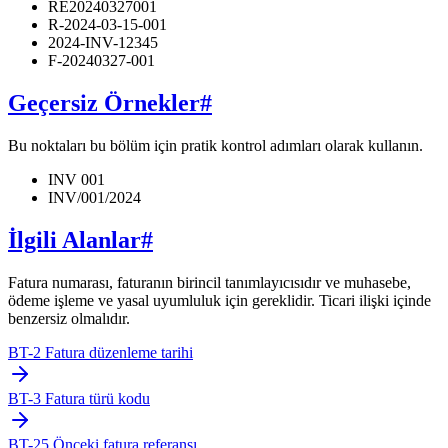
RE20240327001
R-2024-03-15-001
2024-INV-12345
F-20240327-001
Geçersiz Örnekler
#
Bu noktaları bu bölüm için pratik kontrol adımları olarak kullanın.
INV 001
INV/001/2024
İlgili Alanlar
#
Fatura numarası, faturanın birincil tanımlayıcısıdır ve muhasebe,
ödeme işleme ve yasal uyumluluk için gereklidir. Ticari ilişki içinde
benzersiz olmalıdır.
BT-2 Fatura düzenleme tarihi
BT-3 Fatura türü kodu
BT-25 Önceki fatura referansı