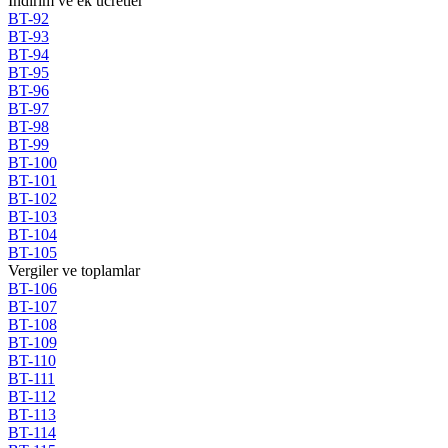
Indirim ve ek ucretler
BT-92
BT-93
BT-94
BT-95
BT-96
BT-97
BT-98
BT-99
BT-100
BT-101
BT-102
BT-103
BT-104
BT-105
Vergiler ve toplamlar
BT-106
BT-107
BT-108
BT-109
BT-110
BT-111
BT-112
BT-113
BT-114