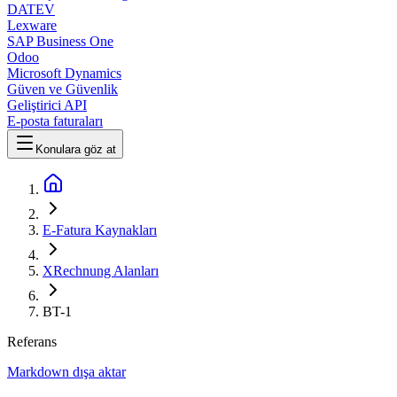
DATEV
Lexware
SAP Business One
Odoo
Microsoft Dynamics
Güven ve Güvenlik
Geliştirici API
E-posta faturaları
Konulara göz at
E-Fatura Kaynakları
XRechnung Alanları
BT-1
Referans
Markdown dışa aktar