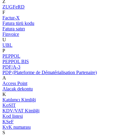
Z
ZUGFeRD
F
Factur-X
Fatura türü kodu
Fatura satırı
Finvoice
U
UBL
P
PEPPOL
PEPPOL BIS
PDF/A-3
PDP (Plateforme de Dématérialisation Partenaire)
A
Access Point
Alacak dekontu
K
Katılımcı Kimliği
KoSIT
KDV/VAT Kimliği
Kod listesi
KSeF
KvK numarası
S