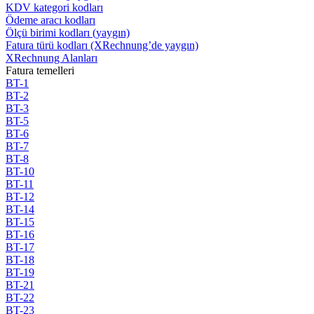
KDV kategori kodları
Ödeme aracı kodları
Ölçü birimi kodları (yaygın)
Fatura türü kodları (XRechnung’de yaygın)
XRechnung Alanları
Fatura temelleri
BT-1
BT-2
BT-3
BT-5
BT-6
BT-7
BT-8
BT-10
BT-11
BT-12
BT-14
BT-15
BT-16
BT-17
BT-18
BT-19
BT-21
BT-22
BT-23