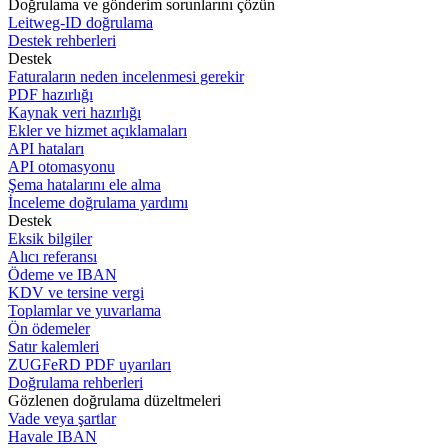
Doğrulama ve gönderim sorunlarını çözün
Leitweg-ID doğrulama
Destek rehberleri
Destek
Faturaların neden incelenmesi gerekir
PDF hazırlığı
Kaynak veri hazırlığı
Ekler ve hizmet açıklamaları
API hataları
API otomasyonu
Şema hatalarını ele alma
İnceleme doğrulama yardımı
Destek
Eksik bilgiler
Alıcı referansı
Ödeme ve IBAN
KDV ve tersine vergi
Toplamlar ve yuvarlama
Ön ödemeler
Satır kalemleri
ZUGFeRD PDF uyarıları
Doğrulama rehberleri
Gözlenen doğrulama düzeltmeleri
Vade veya şartlar
Havale IBAN