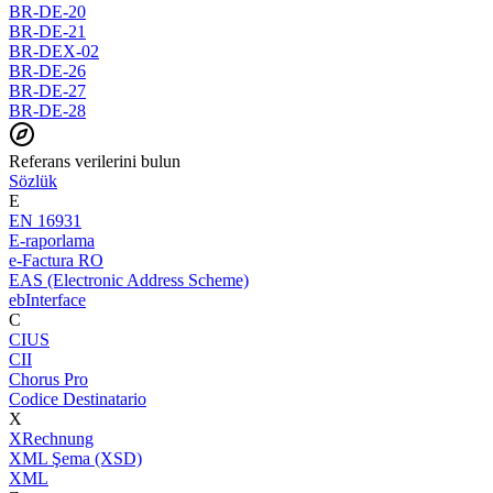
BR-DE-20
BR-DE-21
BR-DEX-02
BR-DE-26
BR-DE-27
BR-DE-28
Referans verilerini bulun
Sözlük
E
EN 16931
E-raporlama
e-Factura RO
EAS (Electronic Address Scheme)
ebInterface
C
CIUS
CII
Chorus Pro
Codice Destinatario
X
XRechnung
XML Şema (XSD)
XML