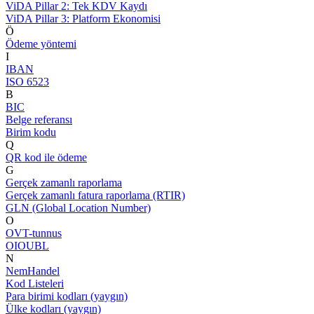
ViDA Pillar 2: Tek KDV Kaydı
ViDA Pillar 3: Platform Ekonomisi
Ö
Ödeme yöntemi
I
IBAN
ISO 6523
B
BIC
Belge referansı
Birim kodu
Q
QR kod ile ödeme
G
Gerçek zamanlı raporlama
Gerçek zamanlı fatura raporlama (RTIR)
GLN (Global Location Number)
O
OVT-tunnus
OIOUBL
N
NemHandel
Kod Listeleri
Para birimi kodları (yaygın)
Ülke kodları (yaygın)