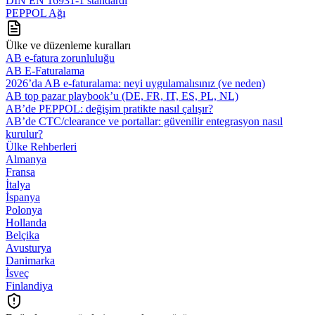
DIN EN 16931-1 standardı
PEPPOL Ağı
Ülke ve düzenleme kuralları
AB e-fatura zorunluluğu
AB E-Faturalama
2026’da AB e‑faturalama: neyi uygulamalısınız (ve neden)
AB top pazar playbook’u (DE, FR, IT, ES, PL, NL)
AB’de PEPPOL: değişim pratikte nasıl çalışır?
AB’de CTC/clearance ve portallar: güvenilir entegrasyon nasıl
kurulur?
Ülke Rehberleri
Almanya
Fransa
İtalya
İspanya
Polonya
Hollanda
Belçika
Avusturya
Danimarka
İsveç
Finlandiya