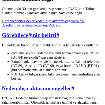
Ödeme kodu 30 için gereken hesap satıcının IBAN’ıdır. Talimat
alanları otomatik tahsilata aittir, banka havalesine değil.
Görebileceğiniz belirti
Neden dışa aktarımı engeller
Nasıl
düzeltilir
Tekrar denemeden önce
Sık soru
Görebileceğiniz belirti
#
Bu noktaları bu bölüm için pratik kontrol adımları olarak kullanın.
İnceleme sayfası “ödeme yöntemi banka havalesiyse IBAN
(BT-84) gereklidir” mesajını gösterir.
Fatura banka havalesiyle ödenecek olsa da Talimat referansı
(BT-89), Alacaklı ID (BT-90) veya borçlu IBAN’ı (BT-91)
gibi otomatik tahsilat alanları görünür.
PDF banka bilgisi içerir, fakat incelenen yapılandırılmış alan
boştur.
Neden dışa aktarımı engeller
#
EN 16931 ödeme türünü hesap verisiyle bağlar. Banka havalesi
satıcı hesabını ister. Otomatik tahsilat ise talimat ve alacaklı verisi