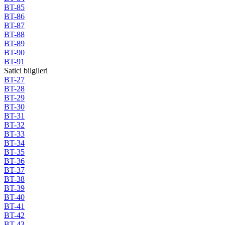
BT-85
BT-86
BT-87
BT-88
BT-89
BT-90
BT-91
Satici bilgileri
BT-27
BT-28
BT-29
BT-30
BT-31
BT-32
BT-33
BT-34
BT-35
BT-36
BT-37
BT-38
BT-39
BT-40
BT-41
BT-42
BT-43