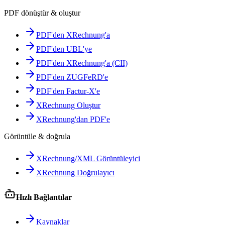
PDF dönüştür & oluştur
PDF'den XRechnung'a
PDF'den UBL'ye
PDF'den XRechnung'a (CII)
PDF'den ZUGFeRD'e
PDF'den Factur-X'e
XRechnung Oluştur
XRechnung'dan PDF'e
Görüntüle & doğrula
XRechnung/XML Görüntüleyici
XRechnung Doğrulayıcı
Hızlı Bağlantılar
Kaynaklar