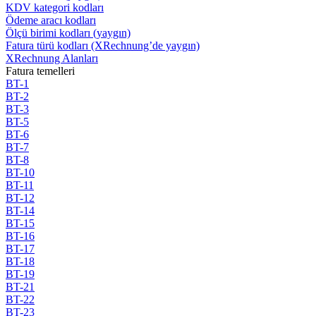
KDV kategori kodları
Ödeme aracı kodları
Ölçü birimi kodları (yaygın)
Fatura türü kodları (XRechnung’de yaygın)
XRechnung Alanları
Fatura temelleri
BT-1
BT-2
BT-3
BT-5
BT-6
BT-7
BT-8
BT-10
BT-11
BT-12
BT-14
BT-15
BT-16
BT-17
BT-18
BT-19
BT-21
BT-22
BT-23