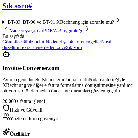
Sık soru
#
BT-89, BT-90 ve BT-91 XRechnung için zorunlu mu?
Vade veya şartlar
PDF/A-3 uygunluğu
Bu sayfada
Görebileceğiniz belirti
Neden dışa aktarımı engeller
Nasıl
düzeltilir
Tekrar denemeden önce
Sık soru
Invoice-Converter.com
Avrupa genelindeki işletmelerin faturaları doğrulama desteğiyle
XRechnung ve diğer e-fatura formatlarına dönüştürmesine yardımcı
oluyoruz. Göndermeden önce sınır durumları gözden geçirin.
20.000+ fatura işlendi
Hızlı ve Güvenli
Yüzlerce firma güveniyor
Özellikler