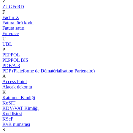
Z
ZUGFeRD
F
Factur-X
Fatura türü kodu
Fatura satırı
Finvoice
U
UBL
P
PEPPOL
PEPPOL BIS
PDF/A-3
PDP (Plateforme de Dématérialisation Partenaire)
A
Access Point
Alacak dekontu
K
Katılımcı Kimliği
KoSIT
KDV/VAT Kimliği
Kod listesi
KSeF
KvK numarası
S