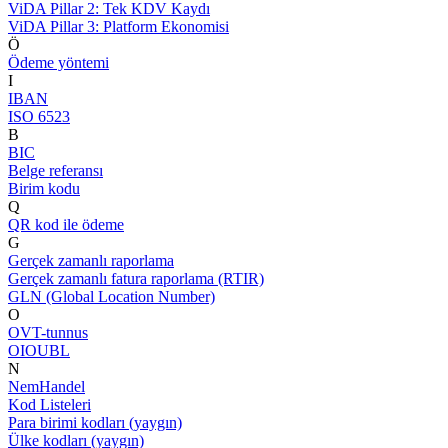
ViDA Pillar 2: Tek KDV Kaydı
ViDA Pillar 3: Platform Ekonomisi
Ö
Ödeme yöntemi
I
IBAN
ISO 6523
B
BIC
Belge referansı
Birim kodu
Q
QR kod ile ödeme
G
Gerçek zamanlı raporlama
Gerçek zamanlı fatura raporlama (RTIR)
GLN (Global Location Number)
O
OVT-tunnus
OIOUBL
N
NemHandel
Kod Listeleri
Para birimi kodları (yaygın)
Ülke kodları (yaygın)