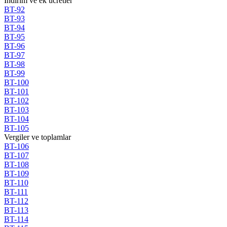
Indirim ve ek ucretler
BT-92
BT-93
BT-94
BT-95
BT-96
BT-97
BT-98
BT-99
BT-100
BT-101
BT-102
BT-103
BT-104
BT-105
Vergiler ve toplamlar
BT-106
BT-107
BT-108
BT-109
BT-110
BT-111
BT-112
BT-113
BT-114