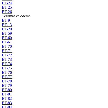
BT-24
BT-25
BT-26
Teslimat ve odeme
BT-9
BT-13
BT-20
BT-59
BT-60
BT-61
BT-70
BT-71
BT-72
BT-73
BT-74
BT-75
BT-76
BT-77
BT-78
BT-79
BT-80
BT-81
BT-82
BT-83
BT-84