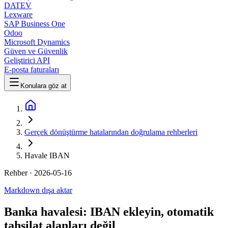
DATEV
Lexware
SAP Business One
Odoo
Microsoft Dynamics
Güven ve Güvenlik
Geliştirici API
E-posta faturaları
Konulara göz at
Gerçek dönüştürme hatalarından doğrulama rehberleri
Havale IBAN
Rehber
· 2026-05-16
Markdown dışa aktar
Banka havalesi: IBAN ekleyin, otomatik
tahsilat alanları değil