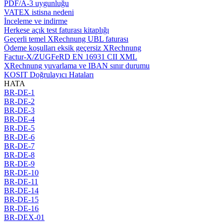
PDF/A-3 uygunluğu
VATEX istisna nedeni
İnceleme ve indirme
Herkese açık test faturası kitaplığı
Geçerli temel XRechnung UBL faturası
Ödeme koşulları eksik geçersiz XRechnung
Factur-X/ZUGFeRD EN 16931 CII XML
XRechnung yuvarlama ve IBAN sınır durumu
KOSIT Doğrulayıcı Hataları
HATA
BR-DE-1
BR-DE-2
BR-DE-3
BR-DE-4
BR-DE-5
BR-DE-6
BR-DE-7
BR-DE-8
BR-DE-9
BR-DE-10
BR-DE-11
BR-DE-14
BR-DE-15
BR-DE-16
BR-DEX-01