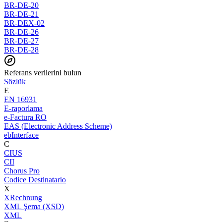
BR-DE-20
BR-DE-21
BR-DEX-02
BR-DE-26
BR-DE-27
BR-DE-28
Referans verilerini bulun
Sözlük
E
EN 16931
E-raporlama
e-Factura RO
EAS (Electronic Address Scheme)
ebInterface
C
CIUS
CII
Chorus Pro
Codice Destinatario
X
XRechnung
XML Şema (XSD)
XML