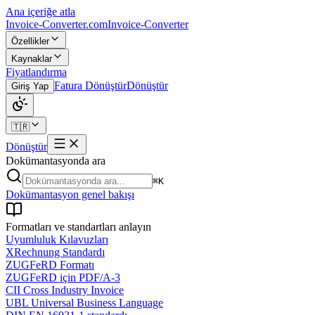
Ana içeriğe atla
Invoice-Converter.com
Invoice-Converter
Özellikler
Kaynaklar
Fiyatlandırma
Fatura Dönüştür
Dönüştür
Giriş Yap
🇹🇷
Dönüştür
Dokümantasyonda ara
⌘K
Dokümantasyon genel bakışı
Formatları ve standartları anlayın
Uyumluluk Kılavuzları
XRechnung Standardı
ZUGFeRD Formatı
ZUGFeRD için PDF/A-3
CII Cross Industry Invoice
UBL Universal Business Language