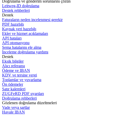
Doğrulama ve gönderim sorunlarını çözün
Leitweg-ID doğrulama
Destek rehberleri
Destek
Faturaların neden incelenmesi gerekir
PDF hazırlığı
Kaynak veri hazırlığı
Ekler ve hizmet açıklamaları
API hataları
API otomasyonu
Şema hatalarını ele alma
İnceleme doğrulama yardımı
Destek
Eksik bilgiler
Alıcı referansı
Ödeme ve IBAN
KDV ve tersine vergi
Toplamlar ve yuvarlama
Ön ödemeler
Satır kalemleri
ZUGFeRD PDF uyarıları
Doğrulama rehberleri
Gözlenen doğrulama düzeltmeleri
Vade veya şartlar
Havale IBAN