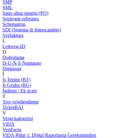
SMP
SML
Satın alma siparişi (PO)
Sözleşme referansı
Schematron
SDI (Sistema di Interscambio)
Svefaktura
L
Leitweg-ID
D
Doğrulama
D-U-N-S Numarası
Digipoort
İ
İş Terimi (BT)
İş Grubu (BG)
İndirim / Ek ücret
T
Ters vergilendirme
TicketBAI
V
Vergi kategorisi
ViDA
VeriFactu
ViDA Pillar 1: Dijital Raporlama Gereksinimleri