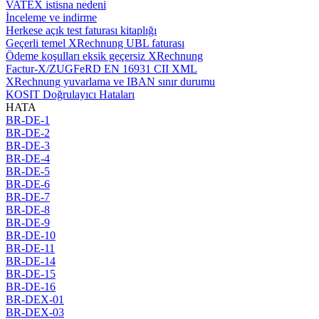
VATEX istisna nedeni
İnceleme ve indirme
Herkese açık test faturası kitaplığı
Geçerli temel XRechnung UBL faturası
Ödeme koşulları eksik geçersiz XRechnung
Factur-X/ZUGFeRD EN 16931 CII XML
XRechnung yuvarlama ve IBAN sınır durumu
KOSIT Doğrulayıcı Hataları
HATA
BR-DE-1
BR-DE-2
BR-DE-3
BR-DE-4
BR-DE-5
BR-DE-6
BR-DE-7
BR-DE-8
BR-DE-9
BR-DE-10
BR-DE-11
BR-DE-14
BR-DE-15
BR-DE-16
BR-DEX-01
BR-DEX-03