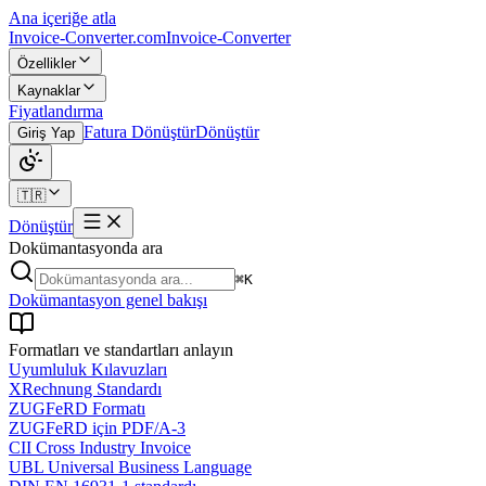
Ana içeriğe atla
Invoice-Converter.com
Invoice-Converter
Özellikler
Kaynaklar
Fiyatlandırma
Fatura Dönüştür
Dönüştür
Giriş Yap
🇹🇷
Dönüştür
Dokümantasyonda ara
⌘K
Dokümantasyon genel bakışı
Formatları ve standartları anlayın
Uyumluluk Kılavuzları
XRechnung Standardı
ZUGFeRD Formatı
ZUGFeRD için PDF/A-3
CII Cross Industry Invoice
UBL Universal Business Language