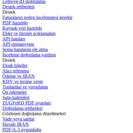
Leitweg-ID doğrulama
Destek rehberleri
Destek
Faturaların neden incelenmesi gerekir
PDF hazırlığı
Kaynak veri hazırlığı
Ekler ve hizmet açıklamaları
API hataları
API otomasyonu
Şema hatalarını ele alma
İnceleme doğrulama yardımı
Destek
Eksik bilgiler
Alıcı referansı
Ödeme ve IBAN
KDV ve tersine vergi
Toplamlar ve yuvarlama
Ön ödemeler
Satır kalemleri
ZUGFeRD PDF uyarıları
Doğrulama rehberleri
Gözlenen doğrulama düzeltmeleri
Vade veya şartlar
Havale IBAN
PDF/A-3 uygunluğu