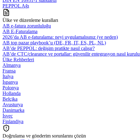
DIN EN 16931-1 standardı
PEPPOL Ağı
Ülke ve düzenleme kuralları
AB e-fatura zorunluluğu
AB E-Faturalama
2026’da AB e‑faturalama: neyi uygulamalısınız (ve neden)
AB top pazar playbook’u (DE, FR, IT, ES, PL, NL)
AB’de PEPPOL: değişim pratikte nasıl çalışır?
AB’de CTC/clearance ve portallar: güvenilir entegrasyon nasıl kurulu
Ülke Rehberleri
Almanya
Fransa
İtalya
İspanya
Polonya
Hollanda
Belçika
Avusturya
Danimarka
İsveç
Finlandiya
Doğrulama ve gönderim sorunlarını çözün