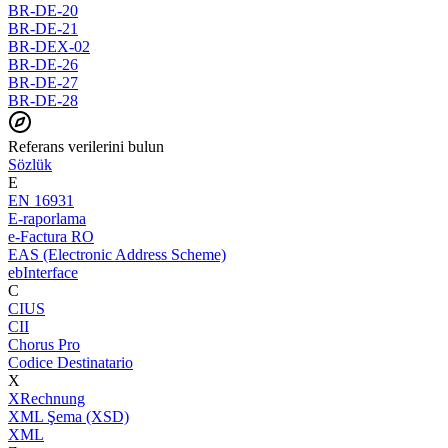
BR-DE-20
BR-DE-21
BR-DEX-02
BR-DE-26
BR-DE-27
BR-DE-28
Referans verilerini bulun
Sözlük
E
EN 16931
E-raporlama
e-Factura RO
EAS (Electronic Address Scheme)
ebInterface
C
CIUS
CII
Chorus Pro
Codice Destinatario
X
XRechnung
XML Şema (XSD)
XML