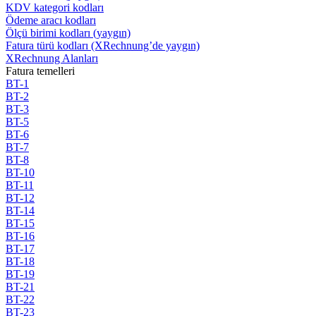
KDV kategori kodları
Ödeme aracı kodları
Ölçü birimi kodları (yaygın)
Fatura türü kodları (XRechnung’de yaygın)
XRechnung Alanları
Fatura temelleri
BT-1
BT-2
BT-3
BT-5
BT-6
BT-7
BT-8
BT-10
BT-11
BT-12
BT-14
BT-15
BT-16
BT-17
BT-18
BT-19
BT-21
BT-22
BT-23