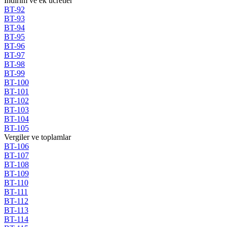
Indirim ve ek ucretler
BT-92
BT-93
BT-94
BT-95
BT-96
BT-97
BT-98
BT-99
BT-100
BT-101
BT-102
BT-103
BT-104
BT-105
Vergiler ve toplamlar
BT-106
BT-107
BT-108
BT-109
BT-110
BT-111
BT-112
BT-113
BT-114