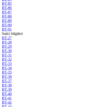
BT-85
BT-86
BT-87
BT-88
BT-89
BT-90
BT-91
Satici bilgileri
BT-27
BT-28
BT-29
BT-30
BT-31
BT-32
BT-33
BT-34
BT-35
BT-36
BT-37
BT-38
BT-39
BT-40
BT-41
BT-42
BT-43