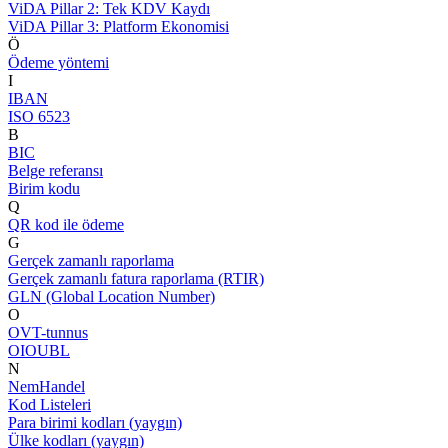
ViDA Pillar 2: Tek KDV Kaydı
ViDA Pillar 3: Platform Ekonomisi
Ö
Ödeme yöntemi
I
IBAN
ISO 6523
B
BIC
Belge referansı
Birim kodu
Q
QR kod ile ödeme
G
Gerçek zamanlı raporlama
Gerçek zamanlı fatura raporlama (RTIR)
GLN (Global Location Number)
O
OVT-tunnus
OIOUBL
N
NemHandel
Kod Listeleri
Para birimi kodları (yaygın)
Ülke kodları (yaygın)