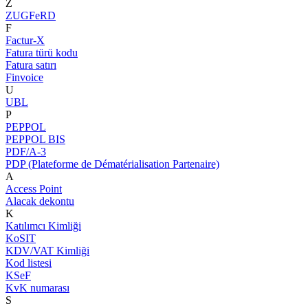
Z
ZUGFeRD
F
Factur-X
Fatura türü kodu
Fatura satırı
Finvoice
U
UBL
P
PEPPOL
PEPPOL BIS
PDF/A-3
PDP (Plateforme de Dématérialisation Partenaire)
A
Access Point
Alacak dekontu
K
Katılımcı Kimliği
KoSIT
KDV/VAT Kimliği
Kod listesi
KSeF
KvK numarası
S