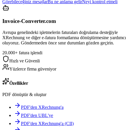
Görebileceğiniz mesajlar
Bu ne anlama gelir
Neyi kontrol etmeli
Invoice-Converter.com
Avrupa genelindeki işletmelerin faturaları doğrulama desteğiyle
XRechnung ve diğer e-fatura formatlarına dönüştürmesine yardımcı
oluyoruz. Göndermeden önce sınır durumları gözden geçirin.
20.000+ fatura işlendi
Hızlı ve Güvenli
Yüzlerce firma güveniyor
Özellikler
PDF dönüştür & oluştur
PDF'den XRechnung'a
PDF'den UBL'ye
PDF'den XRechnung'a (CII)