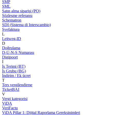
SMP
SML
Satın alma siparişi (PO)
Sözleşme referansı
Schematron
SDI (Sistema di Interscambio)
Svefaktura
L
Leitweg-ID
D
Doğrulama
D-U-N-S Numarası
Digipoort
İ
İş Terimi (BT)
İş Grubu (BG)
İndirim / Ek ücret
T
Ters vergilendirme
TicketBAI
V
Vergi kategorisi
ViDA
VeriFactu
ViDA Pillar 1: Dijital Raporlama Gereksinimleri