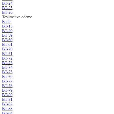
BT-24
BT-25
BT-26
Teslimat ve odeme
BT-9
BT-13
BT-20
BT-59
BT-60
BT-61
BT-70
BT-71
BT-72
BT-73
BT-74
BT-75
BT-76
BT-77
BT-78
BT-79
BT-80
BT-81
BT-82
BT-83
BT-84