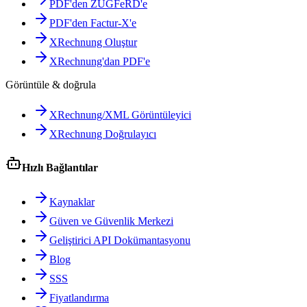
PDF'den ZUGFeRD'e
PDF'den Factur-X'e
XRechnung Oluştur
XRechnung'dan PDF'e
Görüntüle & doğrula
XRechnung/XML Görüntüleyici
XRechnung Doğrulayıcı
Hızlı Bağlantılar
Kaynaklar
Güven ve Güvenlik Merkezi
Geliştirici API Dokümantasyonu
Blog
SSS
Fiyatlandırma