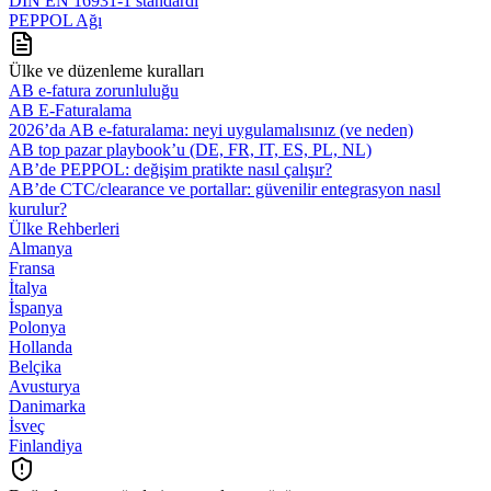
DIN EN 16931-1 standardı
PEPPOL Ağı
Ülke ve düzenleme kuralları
AB e-fatura zorunluluğu
AB E-Faturalama
2026’da AB e‑faturalama: neyi uygulamalısınız (ve neden)
AB top pazar playbook’u (DE, FR, IT, ES, PL, NL)
AB’de PEPPOL: değişim pratikte nasıl çalışır?
AB’de CTC/clearance ve portallar: güvenilir entegrasyon nasıl
kurulur?
Ülke Rehberleri
Almanya
Fransa
İtalya
İspanya
Polonya
Hollanda
Belçika
Avusturya
Danimarka
İsveç
Finlandiya