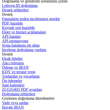
Doğrulama ve gönderim sorunlarını çözün
Leitweg-ID doğrulama
Destek rehberleri
Destek
Faturaların neden incelenmesi gerekir
PDF hazırlığı
Kaynak veri hazırlığı
Ekler ve hizmet açıklamaları
API hataları
API otomasyonu
Şema hatalarını ele alma
İnceleme doğrulama yardımı
Destek
Eksik bilgiler
Alıcı referansı
Ödeme ve IBAN
KDV ve tersine vergi
Toplamlar ve yuvarlama
Ön ödemeler
Satır kalemleri
ZUGFeRD PDF uyarıları
Doğrulama rehberleri
Gözlenen doğrulama düzeltmeleri
Vade veya şartlar
Havale IBAN