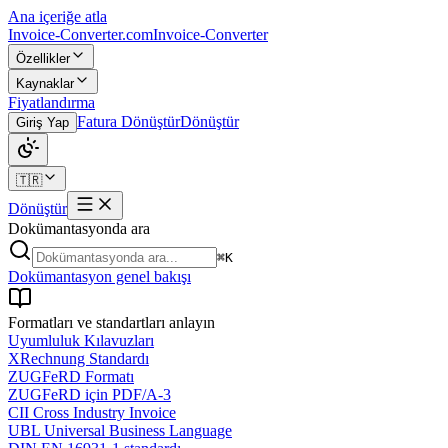
Ana içeriğe atla
Invoice-Converter.com
Invoice-Converter
Özellikler
Kaynaklar
Fiyatlandırma
Fatura Dönüştür
Dönüştür
Giriş Yap
🇹🇷
Dönüştür
Dokümantasyonda ara
⌘K
Dokümantasyon genel bakışı
Formatları ve standartları anlayın
Uyumluluk Kılavuzları
XRechnung Standardı
ZUGFeRD Formatı
ZUGFeRD için PDF/A-3
CII Cross Industry Invoice
UBL Universal Business Language