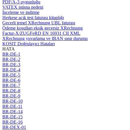
PDF/A-3 uygunluğu
VATEX istisna nedeni
İnceleme ve indirme
Herkese açık test faturası kitaplığı
Geçerli temel XRechnung UBL faturası
Ödeme koşulları eksik geçersiz XRechnung
Factur-X/ZUGFeRD EN 16931 CII XML
XRechnung yuvarlama ve IBAN sınır durumu
KOSIT Doğrulayıcı Hataları
HATA
BR-DE-1
BR-DE-2
BR-DE-3
BR-DE-4
BR-DE-5
BR-DE-6
BR-DE-7
BR-DE-8
BR-DE-9
BR-DE-10
BR-DE-11
BR-DE-14
BR-DE-15
BR-DE-16
BR-DEX-01