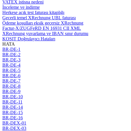
VATEX istisna nedeni
İnceleme ve indirme
Herkese açık test faturası kitaplığı
Geçerli temel XRechnung UBL faturası
Ödeme koşulları eksik geçersiz XRechnung
Factur-X/ZUGFeRD EN 16931 CII XML
XRechnung yuvarlama ve IBAN sınır durumu
KOSIT Doğrulayıcı Hataları
HATA
BR-DE-1
BR-DE-2
BR-DE-3
BR-DE-4
BR-DE-5
BR-DE-6
BR-DE-7
BR-DE-8
BR-DE-9
BR-DE-10
BR-DE-11
BR-DE-14
BR-DE-15
BR-DE-16
BR-DEX-01
BR-DEX-03