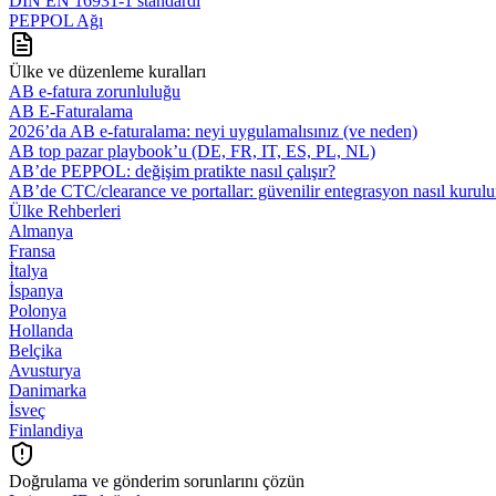
DIN EN 16931-1 standardı
PEPPOL Ağı
Ülke ve düzenleme kuralları
AB e-fatura zorunluluğu
AB E-Faturalama
2026’da AB e‑faturalama: neyi uygulamalısınız (ve neden)
AB top pazar playbook’u (DE, FR, IT, ES, PL, NL)
AB’de PEPPOL: değişim pratikte nasıl çalışır?
AB’de CTC/clearance ve portallar: güvenilir entegrasyon nasıl kurulu
Ülke Rehberleri
Almanya
Fransa
İtalya
İspanya
Polonya
Hollanda
Belçika
Avusturya
Danimarka
İsveç
Finlandiya
Doğrulama ve gönderim sorunlarını çözün