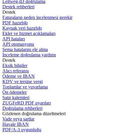
Leitweg-ID doğrulama
Destek rehberleri
Destek
Faturaların neden incelenmesi gerekir
PDF hazırlığı
Kaynak veri hazırlığı
Ekler ve hizmet açıklamaları
API hataları
API otomasyonu
Şema hatalarını ele alma
İnceleme doğrulama yardımı
Destek
Eksik bilgiler
Alıcı referansı
Ödeme ve IBAN
KDV ve tersine vergi
Toplamlar ve yuvarlama
Ön ödemeler
Satır kalemleri
ZUGFeRD PDF uyarıları
Doğrulama rehberleri
Gözlenen doğrulama düzeltmeleri
Vade veya şartlar
Havale IBAN
PDF/A-3 uygunluğu