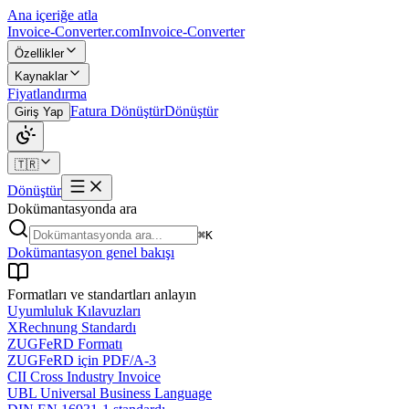
Ana içeriğe atla
Invoice-Converter.com
Invoice-Converter
Özellikler
Kaynaklar
Fiyatlandırma
Fatura Dönüştür
Dönüştür
Giriş Yap
🇹🇷
Dönüştür
Dokümantasyonda ara
⌘K
Dokümantasyon genel bakışı
Formatları ve standartları anlayın
Uyumluluk Kılavuzları
XRechnung Standardı
ZUGFeRD Formatı
ZUGFeRD için PDF/A-3
CII Cross Industry Invoice
UBL Universal Business Language