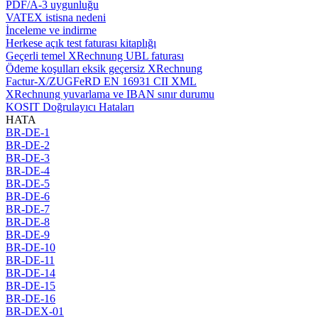
PDF/A-3 uygunluğu
VATEX istisna nedeni
İnceleme ve indirme
Herkese açık test faturası kitaplığı
Geçerli temel XRechnung UBL faturası
Ödeme koşulları eksik geçersiz XRechnung
Factur-X/ZUGFeRD EN 16931 CII XML
XRechnung yuvarlama ve IBAN sınır durumu
KOSIT Doğrulayıcı Hataları
HATA
BR-DE-1
BR-DE-2
BR-DE-3
BR-DE-4
BR-DE-5
BR-DE-6
BR-DE-7
BR-DE-8
BR-DE-9
BR-DE-10
BR-DE-11
BR-DE-14
BR-DE-15
BR-DE-16
BR-DEX-01