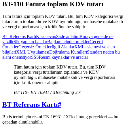
BT-110 Fatura toplam KDV tutarı
Tüm fatura için toplam KDV tutarı. Bu, tüm KDV kategorisi vergi
tutarlarının toplamıdır ve KDV uyumluluğu, muhasebe mutabakatı
ve vergi raporlaması için kritik öneme sahiptir.
BT Referans Kartı
Kisa cevap
Sade anlatim
Buraya genelde ne
yazilir
Sik yapilan hatalar
Baglam icinde ornekler
Geçerli
Örnekler
Geçersiz Örnekler
İlgili Alanlar
XML eslemesi ve alan
bilgileri
XML Uygulaması
Doğrulama Kuralları
Standart neden bu
alani onemsiyor
SSS
Resmi kaynaklar ve araclar
Tüm fatura için toplam KDV tutarı. Bu, tüm KDV
kategorisi vergi tutarlarının toplamıdır ve KDV
uyumluluğu, muhasebe mutabakatı ve vergi raporlaması
için kritik öneme sahiptir.
BT-110 · EN 16931 / XRechnung 3.x
BT Referans Kartı
#
Bu iş terimi için resmi EN 16931 / XRechnung gerçekleri — bu
çapadan alıntılanabilir.