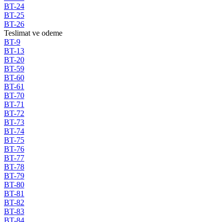
BT-24
BT-25
BT-26
Teslimat ve odeme
BT-9
BT-13
BT-20
BT-59
BT-60
BT-61
BT-70
BT-71
BT-72
BT-73
BT-74
BT-75
BT-76
BT-77
BT-78
BT-79
BT-80
BT-81
BT-82
BT-83
BT-84