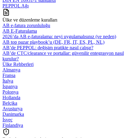
DIN EN 16931-1 standardı
PEPPOL Ağı
Ülke ve düzenleme kuralları
AB e-fatura zorunluluğu
AB E-Faturalama
2026’da AB e‑faturalama: neyi uygulamalısınız (ve neden)
AB top pazar playbook’u (DE, FR, IT, ES, PL, NL)
AB’de PEPPOL: değişim pratikte nasıl çalışır?
AB’de CTC/clearance ve portallar: güvenilir entegrasyon nasıl
kurulur?
Ülke Rehberleri
Almanya
Fransa
İtalya
İspanya
Polonya
Hollanda
Belçika
Avusturya
Danimarka
İsveç
Finlandiya