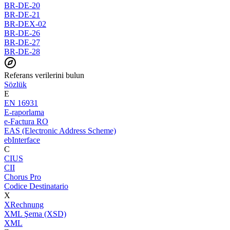
BR-DE-20
BR-DE-21
BR-DEX-02
BR-DE-26
BR-DE-27
BR-DE-28
Referans verilerini bulun
Sözlük
E
EN 16931
E-raporlama
e-Factura RO
EAS (Electronic Address Scheme)
ebInterface
C
CIUS
CII
Chorus Pro
Codice Destinatario
X
XRechnung
XML Şema (XSD)
XML