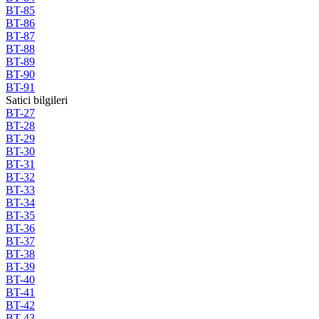
BT-85
BT-86
BT-87
BT-88
BT-89
BT-90
BT-91
Satici bilgileri
BT-27
BT-28
BT-29
BT-30
BT-31
BT-32
BT-33
BT-34
BT-35
BT-36
BT-37
BT-38
BT-39
BT-40
BT-41
BT-42
BT-43