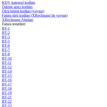
KDV kategori kodları
Ödeme aracı kodları
Ölçü birimi kodları (yaygın)
Fatura türü kodları (XRechnung’de yaygın)
XRechnung Alanları
Fatura temelleri
BT-1
BT-2
BT-3
BT-5
BT-6
BT-7
BT-8
BT-10
BT-11
BT-12
BT-14
BT-15
BT-16
BT-17
BT-18
BT-19
BT-21
BT-22
BT-23