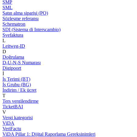
SMP
SML
Satın alma siparişi (PO)
Sözleşme referansı
Schematron
SDI (Sistema di Interscambio)
Svefaktura
L
Leitweg-ID
D
Doğrulama
D-U-N-S Numarası
Digipoort
İ
İş Terimi (BT)
İş Grubu (BG)
İndirim / Ek ücret
T
Ters vergilendirme
TicketBAI
V
Vergi kategorisi
ViDA
VeriFactu
ViDA Pillar 1: Dijital Raporlama Gereksinimleri