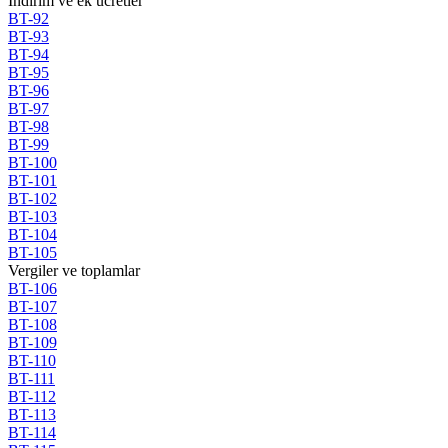
Indirim ve ek ucretler
BT-92
BT-93
BT-94
BT-95
BT-96
BT-97
BT-98
BT-99
BT-100
BT-101
BT-102
BT-103
BT-104
BT-105
Vergiler ve toplamlar
BT-106
BT-107
BT-108
BT-109
BT-110
BT-111
BT-112
BT-113
BT-114