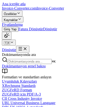
Ana içeriğe atla
Invoice-Converter.com
Invoice-Converter
Özellikler
Kaynaklar
Fiyatlandırma
Fatura Dönüştür
Dönüştür
Giriş Yap
🇹🇷
Dönüştür
Dokümantasyonda ara
⌘K
Dokümantasyon genel bakışı
Formatları ve standartları anlayın
Uyumluluk Kılavuzları
XRechnung Standardı
ZUGFeRD Formatı
ZUGFeRD için PDF/A-3
CII Cross Industry Invoice
UBL Universal Business Language