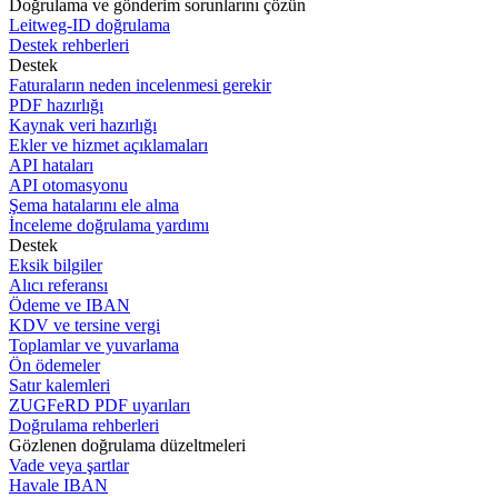
Doğrulama ve gönderim sorunlarını çözün
Leitweg-ID doğrulama
Destek rehberleri
Destek
Faturaların neden incelenmesi gerekir
PDF hazırlığı
Kaynak veri hazırlığı
Ekler ve hizmet açıklamaları
API hataları
API otomasyonu
Şema hatalarını ele alma
İnceleme doğrulama yardımı
Destek
Eksik bilgiler
Alıcı referansı
Ödeme ve IBAN
KDV ve tersine vergi
Toplamlar ve yuvarlama
Ön ödemeler
Satır kalemleri
ZUGFeRD PDF uyarıları
Doğrulama rehberleri
Gözlenen doğrulama düzeltmeleri
Vade veya şartlar
Havale IBAN