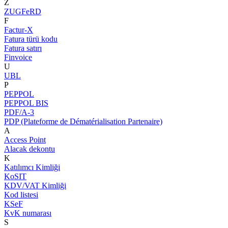
Z
ZUGFeRD
F
Factur-X
Fatura türü kodu
Fatura satırı
Finvoice
U
UBL
P
PEPPOL
PEPPOL BIS
PDF/A-3
PDP (Plateforme de Dématérialisation Partenaire)
A
Access Point
Alacak dekontu
K
Katılımcı Kimliği
KoSIT
KDV/VAT Kimliği
Kod listesi
KSeF
KvK numarası
S