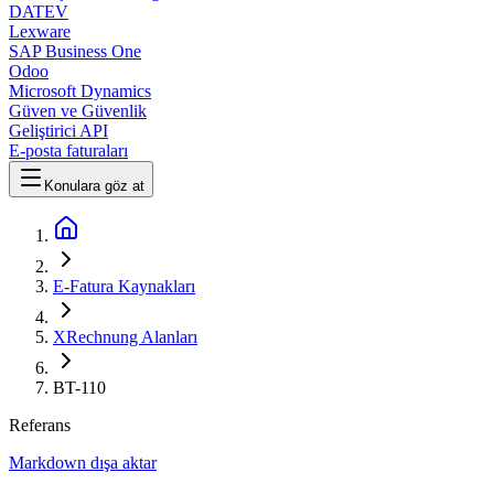
DATEV
Lexware
SAP Business One
Odoo
Microsoft Dynamics
Güven ve Güvenlik
Geliştirici API
E-posta faturaları
Konulara göz at
E-Fatura Kaynakları
XRechnung Alanları
BT-110
Referans
Markdown dışa aktar