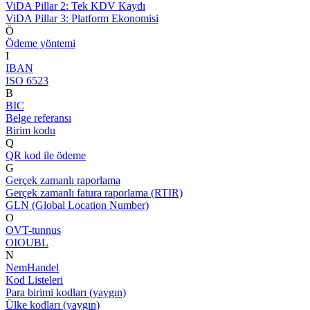
ViDA Pillar 2: Tek KDV Kaydı
ViDA Pillar 3: Platform Ekonomisi
Ö
Ödeme yöntemi
I
IBAN
ISO 6523
B
BIC
Belge referansı
Birim kodu
Q
QR kod ile ödeme
G
Gerçek zamanlı raporlama
Gerçek zamanlı fatura raporlama (RTIR)
GLN (Global Location Number)
O
OVT-tunnus
OIOUBL
N
NemHandel
Kod Listeleri
Para birimi kodları (yaygın)
Ülke kodları (yaygın)