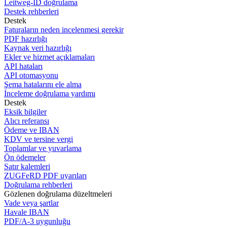
Leitweg-ID doğrulama
Destek rehberleri
Destek
Faturaların neden incelenmesi gerekir
PDF hazırlığı
Kaynak veri hazırlığı
Ekler ve hizmet açıklamaları
API hataları
API otomasyonu
Şema hatalarını ele alma
İnceleme doğrulama yardımı
Destek
Eksik bilgiler
Alıcı referansı
Ödeme ve IBAN
KDV ve tersine vergi
Toplamlar ve yuvarlama
Ön ödemeler
Satır kalemleri
ZUGFeRD PDF uyarıları
Doğrulama rehberleri
Gözlenen doğrulama düzeltmeleri
Vade veya şartlar
Havale IBAN
PDF/A-3 uygunluğu