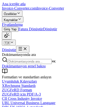
Ana içeriğe atla
Invoice-Converter.com
Invoice-Converter
Özellikler
Kaynaklar
Fiyatlandırma
Fatura Dönüştür
Dönüştür
Giriş Yap
🇹🇷
Dönüştür
Dokümantasyonda ara
⌘K
Dokümantasyon genel bakışı
Formatları ve standartları anlayın
Uyumluluk Kılavuzları
XRechnung Standardı
ZUGFeRD Formatı
ZUGFeRD için PDF/A-3
CII Cross Industry Invoice
UBL Universal Business Language