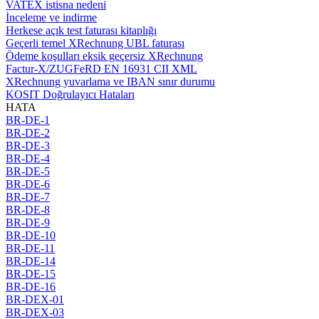
VATEX istisna nedeni
İnceleme ve indirme
Herkese açık test faturası kitaplığı
Geçerli temel XRechnung UBL faturası
Ödeme koşulları eksik geçersiz XRechnung
Factur-X/ZUGFeRD EN 16931 CII XML
XRechnung yuvarlama ve IBAN sınır durumu
KOSIT Doğrulayıcı Hataları
HATA
BR-DE-1
BR-DE-2
BR-DE-3
BR-DE-4
BR-DE-5
BR-DE-6
BR-DE-7
BR-DE-8
BR-DE-9
BR-DE-10
BR-DE-11
BR-DE-14
BR-DE-15
BR-DE-16
BR-DEX-01
BR-DEX-03