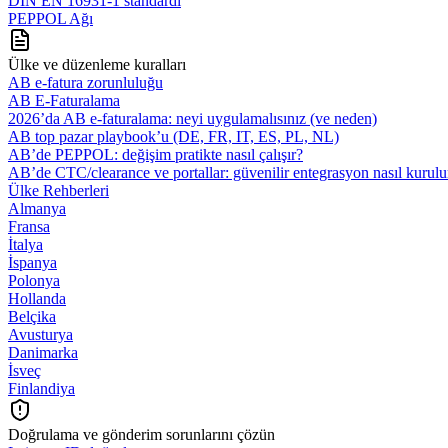
DIN EN 16931-1 standardı
PEPPOL Ağı
Ülke ve düzenleme kuralları
AB e-fatura zorunluluğu
AB E-Faturalama
2026’da AB e‑faturalama: neyi uygulamalısınız (ve neden)
AB top pazar playbook’u (DE, FR, IT, ES, PL, NL)
AB’de PEPPOL: değişim pratikte nasıl çalışır?
AB’de CTC/clearance ve portallar: güvenilir entegrasyon nasıl kurulu
Ülke Rehberleri
Almanya
Fransa
İtalya
İspanya
Polonya
Hollanda
Belçika
Avusturya
Danimarka
İsveç
Finlandiya
Doğrulama ve gönderim sorunlarını çözün