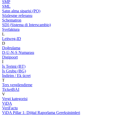
SMP
SML
Satın alma siparişi (PO)
Sözleşme referansı
Schematron
SDI (Sistema di Interscambio)
Svefaktura
L
Leitweg-ID
D
Doğrulama
D-U-N-S Numarası
Digipoort
İ
İş Terimi (BT)
İş Grubu (BG)
İndirim / Ek ücret
T
Ters vergilendirme
TicketBAI
V
Vergi kategorisi
ViDA
VeriFactu
ViDA Pillar 1: Dijital Raporlama Gereksinimleri