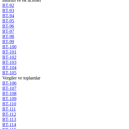
Indirim ve ek ucretler
BT-92
BT-93
BT-94
BT-95
BT-96
BT-97
BT-98
BT-99
BT-100
BT-101
BT-102
BT-103
BT-104
BT-105
Vergiler ve toplamlar
BT-106
BT-107
BT-108
BT-109
BT-110
BT-111
BT-112
BT-113
BT-114