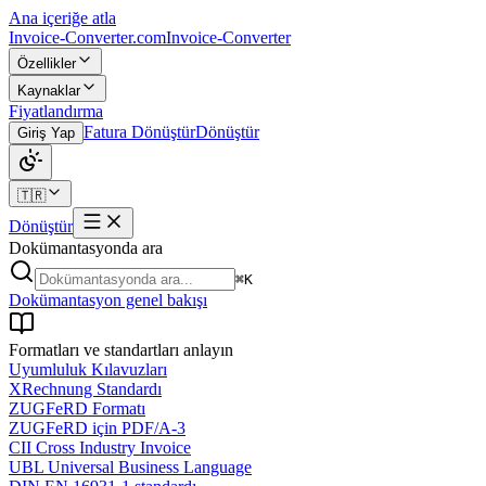
Ana içeriğe atla
Invoice-Converter.com
Invoice-Converter
Özellikler
Kaynaklar
Fiyatlandırma
Fatura Dönüştür
Dönüştür
Giriş Yap
🇹🇷
Dönüştür
Dokümantasyonda ara
⌘K
Dokümantasyon genel bakışı
Formatları ve standartları anlayın
Uyumluluk Kılavuzları
XRechnung Standardı
ZUGFeRD Formatı
ZUGFeRD için PDF/A-3
CII Cross Industry Invoice
UBL Universal Business Language