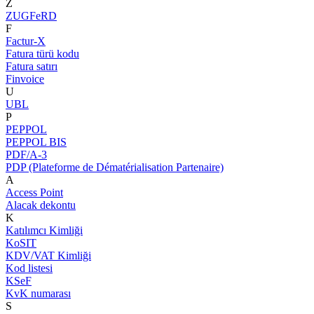
Z
ZUGFeRD
F
Factur-X
Fatura türü kodu
Fatura satırı
Finvoice
U
UBL
P
PEPPOL
PEPPOL BIS
PDF/A-3
PDP (Plateforme de Dématérialisation Partenaire)
A
Access Point
Alacak dekontu
K
Katılımcı Kimliği
KoSIT
KDV/VAT Kimliği
Kod listesi
KSeF
KvK numarası
S