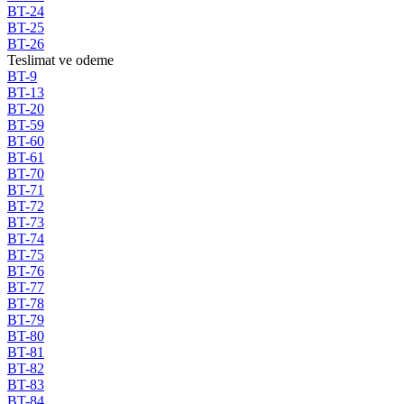
BT-24
BT-25
BT-26
Teslimat ve odeme
BT-9
BT-13
BT-20
BT-59
BT-60
BT-61
BT-70
BT-71
BT-72
BT-73
BT-74
BT-75
BT-76
BT-77
BT-78
BT-79
BT-80
BT-81
BT-82
BT-83
BT-84