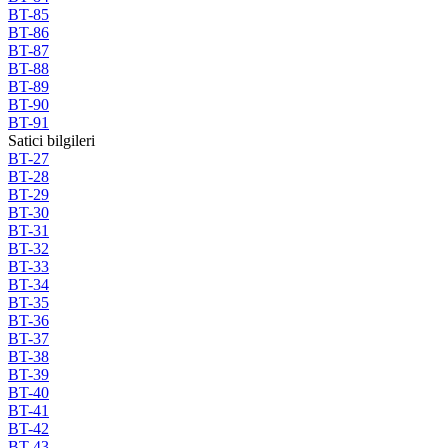
BT-85
BT-86
BT-87
BT-88
BT-89
BT-90
BT-91
Satici bilgileri
BT-27
BT-28
BT-29
BT-30
BT-31
BT-32
BT-33
BT-34
BT-35
BT-36
BT-37
BT-38
BT-39
BT-40
BT-41
BT-42
BT-43