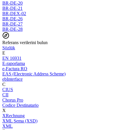
BR-DE-20
BR-DE-21
BR-DEX-02
BR-DE-26
BR-DE-27
BR-DE-28
Referans verilerini bulun
Sözlük
E
EN 16931
E-raporlama
e-Factura RO
EAS (Electronic Address Scheme)
ebInterface
C
CIUS
CII
Chorus Pro
Codice Destinatario
X
XRechnung
XML Şema (XSD)
XML