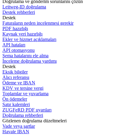
Doğrulama ve gönderim sorunlarını çözün
Leitweg-ID doğrulama
Destek rehberleri
Destek
Faturaların neden incelenmesi gerekir
PDF hazırlığı
Kaynak veri hazırlığı
Ekler ve hizmet açıklamaları
API hataları
API otomasyonu
Şema hatalarını ele alma
İnceleme doğrulama yardımı
Destek
Eksik bilgiler
Alıcı referansı
Ödeme ve IBAN
KDV ve tersine vergi
Toplamlar ve yuvarlama
Ön ödemeler
Satır kalemleri
ZUGFeRD PDF uyarıları
Doğrulama rehberleri
Gözlenen doğrulama düzeltmeleri
Vade veya şartlar
Havale IBAN