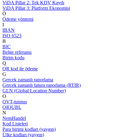
ViDA Pillar 2: Tek KDV Kaydı
ViDA Pillar 3: Platform Ekonomisi
Ö
Ödeme yöntemi
I
IBAN
ISO 6523
B
BIC
Belge referansı
Birim kodu
Q
QR kod ile ödeme
G
Gerçek zamanlı raporlama
Gerçek zamanlı fatura raporlama (RTIR)
GLN (Global Location Number)
O
OVT-tunnus
OIOUBL
N
NemHandel
Kod Listeleri
Para birimi kodları (yaygın)
Ülke kodları (yaygın)