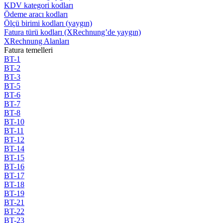
KDV kategori kodları
Ödeme aracı kodları
Ölçü birimi kodları (yaygın)
Fatura türü kodları (XRechnung’de yaygın)
XRechnung Alanları
Fatura temelleri
BT-1
BT-2
BT-3
BT-5
BT-6
BT-7
BT-8
BT-10
BT-11
BT-12
BT-14
BT-15
BT-16
BT-17
BT-18
BT-19
BT-21
BT-22
BT-23