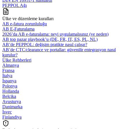
DIN EN 16931-1 standardı
PEPPOL Ağı
Ülke ve düzenleme kuralları
AB e-fatura zorunluluğu
AB E-Faturalama
2026’da AB e‑faturalama: neyi uygulamalısınız (ve neden)
AB top pazar playbook’u (DE, FR, IT, ES, PL, NL)
AB’de PEPPOL: değişim pratikte nasıl çalışır?
AB’de CTC/clearance ve portallar: güvenilir entegrasyon nasıl
kurulur?
Ülke Rehberleri
Almanya
Fransa
İtalya
İspanya
Polonya
Hollanda
Belçika
Avusturya
Danimarka
İsveç
Finlandiya