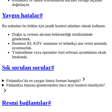
Kimlikleri ve fatura referanslarını alıcının verdiği biçimde
doğrulayın.
Yaygın hatalar
#
Bu noktaları bu bölüm için pratik kontrol adımları olarak kullanın.
Doğru iş verisini alıcının beklemediği sözdiziminde
göndermek.
Business ID, KDV numarası ve tedarikçi ana verisi arasında
uyumsuzluk.
Yönlendirme veya operatöre özel referans ayrıntılarını eksik
bırakmak.
Sık sorulan sorular
#
Finlandiya’da en yaygın fatura formatı hangisi?
Finlandiya faturası göndermeden önce neyi kontrol etmeliyim?
Resmi bağlantılar
#