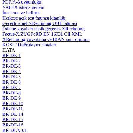
PDF/A-3 uygunluğu
VATEX istisna nedeni
İnceleme ve indirme
Herkese açık test faturası kitaplığı
Geçerli temel XRechnung UBL faturası
Ödeme koşulları eksik geçersiz XRechnung
Factur-X/ZUGFeRD EN 16931 CII XML
XRechnung yuvarlama ve IBAN sınır durumu
KOSIT Doğrulayıcı Hataları
HATA
BR-DE-1
BR-DE-2
BR-DE-3
BR-DE-4
BR-DE-5
BR-DE-6
BR-DE-7
BR-DE-8
BR-DE-9
BR-DE-10
BR-DE-11
BR-DE-14
BR-DE-15
BR-DE-16
BR-DEX-01