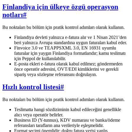
Finlandiya için ülkeye özgü operasyon
notları
#
Bu noktaları bu bölüm için pratik kontrol adımları olarak kullanın.
Finlandiya devleti yalnızca e-fatura alır ve 1 Nisan 2021’den
beri yalnızca Avrupa standardına uygun faturaları kabul eder.
Finvoice 3.0 ve TEAPPSXML 3.0, EN 16931 uyumlu
faturalar için yaygın Finlandiya formatlarıdır; kamu teslimatı
için Peppol de kullanılabilir.
E-posta ekleri e-fatura olarak kabul edilmez; göndermeden
önce operatör adresini, OVT/EDI kimliklerini ve gerekli
sipariş veya sözleşme referansını doğrulayın.
Hızlı kontrol listesi
#
Bu noktaları bu bölüm için pratik kontrol adımları olarak kullanın.
Teslimatta hangi sözdiziminin kabul edileceğini genellikle
alıcı veya operatör belirler.
Business ID (Y-tunnus), KDV numarası ve banka/ödeme
referansları tarafların ana verileriyle eşleşmelidir.
Format seçimi önemlidir: doğru fatura verisi yanlış