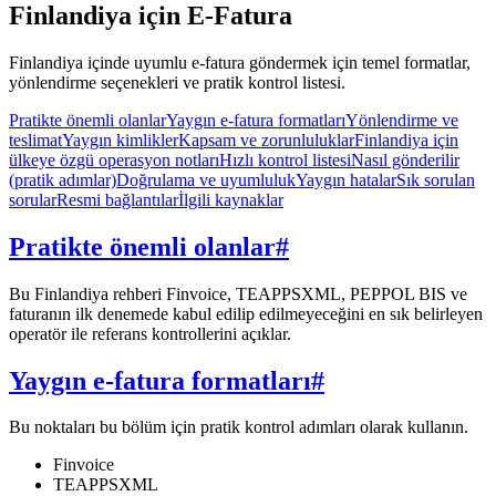
Finlandiya için E-Fatura
Finlandiya içinde uyumlu e-fatura göndermek için temel formatlar,
yönlendirme seçenekleri ve pratik kontrol listesi.
Pratikte önemli olanlar
Yaygın e-fatura formatları
Yönlendirme ve
teslimat
Yaygın kimlikler
Kapsam ve zorunluluklar
Finlandiya için
ülkeye özgü operasyon notları
Hızlı kontrol listesi
Nasıl gönderilir
(pratik adımlar)
Doğrulama ve uyumluluk
Yaygın hatalar
Sık sorulan
sorular
Resmi bağlantılar
İlgili kaynaklar
Pratikte önemli olanlar
#
Bu Finlandiya rehberi Finvoice, TEAPPSXML, PEPPOL BIS ve
faturanın ilk denemede kabul edilip edilmeyeceğini en sık belirleyen
operatör ile referans kontrollerini açıklar.
Yaygın e-fatura formatları
#
Bu noktaları bu bölüm için pratik kontrol adımları olarak kullanın.
Finvoice
TEAPPSXML