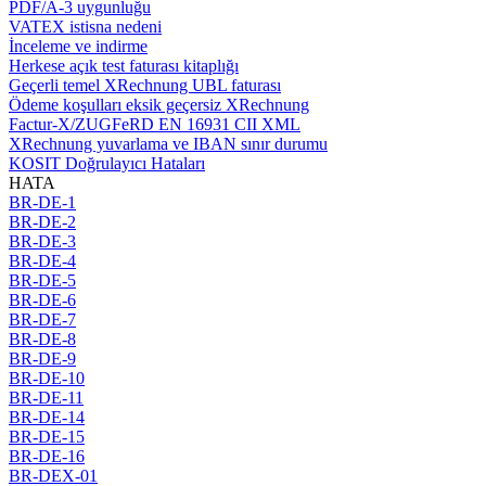
PDF/A-3 uygunluğu
VATEX istisna nedeni
İnceleme ve indirme
Herkese açık test faturası kitaplığı
Geçerli temel XRechnung UBL faturası
Ödeme koşulları eksik geçersiz XRechnung
Factur-X/ZUGFeRD EN 16931 CII XML
XRechnung yuvarlama ve IBAN sınır durumu
KOSIT Doğrulayıcı Hataları
HATA
BR-DE-1
BR-DE-2
BR-DE-3
BR-DE-4
BR-DE-5
BR-DE-6
BR-DE-7
BR-DE-8
BR-DE-9
BR-DE-10
BR-DE-11
BR-DE-14
BR-DE-15
BR-DE-16
BR-DEX-01