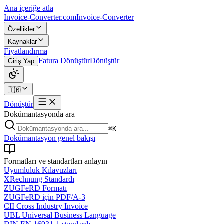
Ana içeriğe atla
Invoice-Converter.com
Invoice-Converter
Özellikler
Kaynaklar
Fiyatlandırma
Fatura Dönüştür
Dönüştür
Giriş Yap
🇹🇷
Dönüştür
Dokümantasyonda ara
⌘K
Dokümantasyon genel bakışı
Formatları ve standartları anlayın
Uyumluluk Kılavuzları
XRechnung Standardı
ZUGFeRD Formatı
ZUGFeRD için PDF/A-3
CII Cross Industry Invoice
UBL Universal Business Language