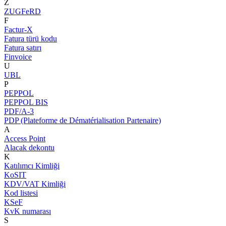
Z
ZUGFeRD
F
Factur-X
Fatura türü kodu
Fatura satırı
Finvoice
U
UBL
P
PEPPOL
PEPPOL BIS
PDF/A-3
PDP (Plateforme de Dématérialisation Partenaire)
A
Access Point
Alacak dekontu
K
Katılımcı Kimliği
KoSIT
KDV/VAT Kimliği
Kod listesi
KSeF
KvK numarası
S