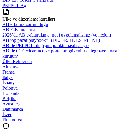
DIN EN 16931-1 standardı
PEPPOL Ağı
Ülke ve düzenleme kuralları
AB e-fatura zorunluluğu
AB E-Faturalama
2026’da AB e‑faturalama: neyi uygulamalısınız (ve neden)
AB top pazar playbook’u (DE, FR, IT, ES, PL, NL)
AB’de PEPPOL: değişim pratikte nasıl çalışır?
AB’de CTC/clearance ve portallar: güvenilir entegrasyon nasıl
kurulur?
Ülke Rehberleri
Almanya
Fransa
İtalya
İspanya
Polonya
Hollanda
Belçika
Avusturya
Danimarka
İsveç
Finlandiya