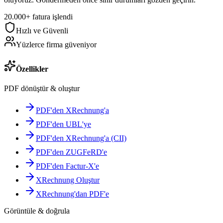
20.000+ fatura işlendi
Hızlı ve Güvenli
Yüzlerce firma güveniyor
Özellikler
PDF dönüştür & oluştur
PDF'den XRechnung'a
PDF'den UBL'ye
PDF'den XRechnung'a (CII)
PDF'den ZUGFeRD'e
PDF'den Factur-X'e
XRechnung Oluştur
XRechnung'dan PDF'e
Görüntüle & doğrula