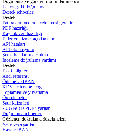
Doğrulama ve gönderim sorunlarını çözün
Leitweg-ID doğrulama
Destek rehberleri
Destek
Faturaların neden incelenmesi gerekir
PDF hazırlığı
Kaynak veri hazırlığı
Ekler ve hizmet açıklamaları
API hataları
API otomasyonu
Şema hatalarını ele alma
İnceleme doğrulama yardımı
Destek
Eksik bilgiler
Alıcı referansı
Ödeme ve IBAN
KDV ve tersine vergi
Toplamlar ve yuvarlama
Ön ödemeler
Satır kalemleri
ZUGFeRD PDF uyarıları
Doğrulama rehberleri
Gözlenen doğrulama düzeltmeleri
Vade veya şartlar
Havale IBAN