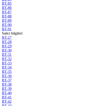
BT-85
BT-86
BT-87
BT-88
BT-89
BT-90
BT-91
Satici bilgileri
BT-27
BT-28
BT-29
BT-30
BT-31
BT-32
BT-33
BT-34
BT-35
BT-36
BT-37
BT-38
BT-39
BT-40
BT-41
BT-42
BT-43