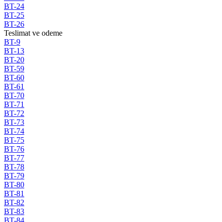
BT-24
BT-25
BT-26
Teslimat ve odeme
BT-9
BT-13
BT-20
BT-59
BT-60
BT-61
BT-70
BT-71
BT-72
BT-73
BT-74
BT-75
BT-76
BT-77
BT-78
BT-79
BT-80
BT-81
BT-82
BT-83
BT-84