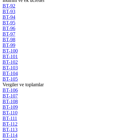
Indirim ve ek ucretler
BT-92
BT-93
BT-94
BT-95
BT-96
BT-97
BT-98
BT-99
BT-100
BT-101
BT-102
BT-103
BT-104
BT-105
Vergiler ve toplamlar
BT-106
BT-107
BT-108
BT-109
BT-110
BT-111
BT-112
BT-113
BT-114