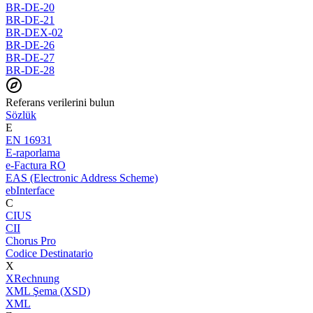
BR-DE-20
BR-DE-21
BR-DEX-02
BR-DE-26
BR-DE-27
BR-DE-28
Referans verilerini bulun
Sözlük
E
EN 16931
E-raporlama
e-Factura RO
EAS (Electronic Address Scheme)
ebInterface
C
CIUS
CII
Chorus Pro
Codice Destinatario
X
XRechnung
XML Şema (XSD)
XML