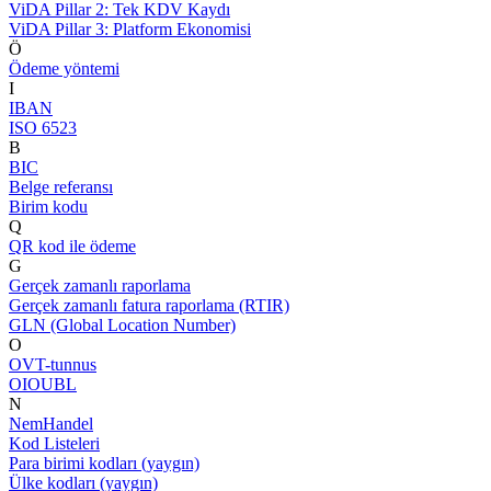
ViDA Pillar 2: Tek KDV Kaydı
ViDA Pillar 3: Platform Ekonomisi
Ö
Ödeme yöntemi
I
IBAN
ISO 6523
B
BIC
Belge referansı
Birim kodu
Q
QR kod ile ödeme
G
Gerçek zamanlı raporlama
Gerçek zamanlı fatura raporlama (RTIR)
GLN (Global Location Number)
O
OVT-tunnus
OIOUBL
N
NemHandel
Kod Listeleri
Para birimi kodları (yaygın)
Ülke kodları (yaygın)