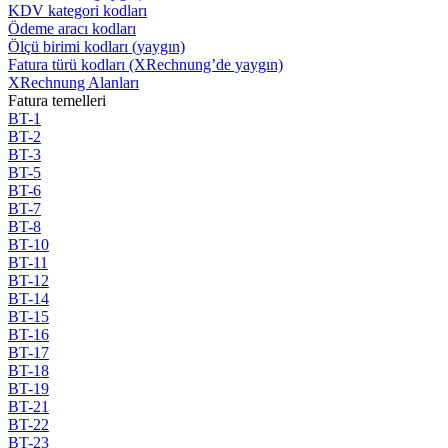
KDV kategori kodları
Ödeme aracı kodları
Ölçü birimi kodları (yaygın)
Fatura türü kodları (XRechnung’de yaygın)
XRechnung Alanları
Fatura temelleri
BT-1
BT-2
BT-3
BT-5
BT-6
BT-7
BT-8
BT-10
BT-11
BT-12
BT-14
BT-15
BT-16
BT-17
BT-18
BT-19
BT-21
BT-22
BT-23