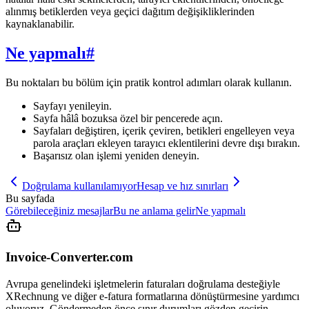
alınmış betiklerden veya geçici dağıtım değişikliklerinden
kaynaklanabilir.
Ne yapmalı
#
Bu noktaları bu bölüm için pratik kontrol adımları olarak kullanın.
Sayfayı yenileyin.
Sayfa hâlâ bozuksa özel bir pencerede açın.
Sayfaları değiştiren, içerik çeviren, betikleri engelleyen veya
parola araçları ekleyen tarayıcı eklentilerini devre dışı bırakın.
Başarısız olan işlemi yeniden deneyin.
Doğrulama kullanılamıyor
Hesap ve hız sınırları
Bu sayfada
Görebileceğiniz mesajlar
Bu ne anlama gelir
Ne yapmalı
Invoice-Converter.com
Avrupa genelindeki işletmelerin faturaları doğrulama desteğiyle
XRechnung ve diğer e-fatura formatlarına dönüştürmesine yardımcı
oluyoruz. Göndermeden önce sınır durumları gözden geçirin.