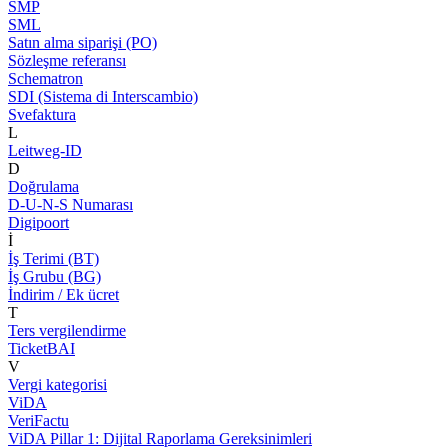
SMP
SML
Satın alma siparişi (PO)
Sözleşme referansı
Schematron
SDI (Sistema di Interscambio)
Svefaktura
L
Leitweg-ID
D
Doğrulama
D-U-N-S Numarası
Digipoort
İ
İş Terimi (BT)
İş Grubu (BG)
İndirim / Ek ücret
T
Ters vergilendirme
TicketBAI
V
Vergi kategorisi
ViDA
VeriFactu
ViDA Pillar 1: Dijital Raporlama Gereksinimleri