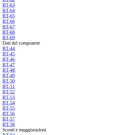
BT-63
BT-64
BT-65
BT-66
BT-67
BT-68
BT-69
Dati del compratore
BT-44
BT-45
BT-46
BT-47
BT-48
BT-49
BT-50
BT-51
BT-52
BT-53
BT-54
BT-55
BT-56
BT-57
BT-58
Sconti e maggiorazioni