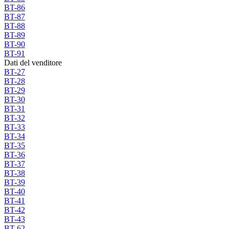
BT-86
BT-87
BT-88
BT-89
BT-90
BT-91
Dati del venditore
BT-27
BT-28
BT-29
BT-30
BT-31
BT-32
BT-33
BT-34
BT-35
BT-36
BT-37
BT-38
BT-39
BT-40
BT-41
BT-42
BT-43
BT-62