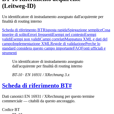
(Leitweg‑ID)
Un identificatore di instradamento assegnato dall'acquirente per
finalità di routing interno
Scheda di riferimento BT
Risposta rapida
Spiegazione semplice
Cosa
inserire di solito
Errori frequenti
Esempi nel contesto
Esempi
validi
Esempi non validi
Campi correlati
Mappatura XML e dati del
campo
Implementazione XML
Regole di validazione
Perche lo
standard considera questo campo importante
FAQ
Fonti ufficiali e
strumenti
Un identificatore di instradamento assegnato
dall'acquirente per finalità di routing interno
BT-10 · EN 16931 / XRechnung 3.x
Scheda di riferimento BT
#
Dati canonici EN 16931 / XRechnung per questo termine
commerciale — citabili da questo ancoraggio.
Codice BT