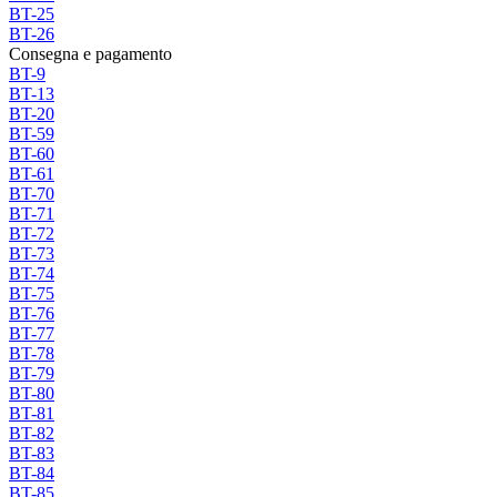
BT-25
BT-26
Consegna e pagamento
BT-9
BT-13
BT-20
BT-59
BT-60
BT-61
BT-70
BT-71
BT-72
BT-73
BT-74
BT-75
BT-76
BT-77
BT-78
BT-79
BT-80
BT-81
BT-82
BT-83
BT-84
BT-85