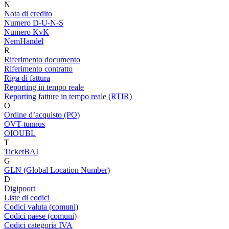
N
Nota di credito
Numero D-U-N-S
Numero KvK
NemHandel
R
Riferimento documento
Riferimento contratto
Riga di fattura
Reporting in tempo reale
Reporting fatture in tempo reale (RTIR)
O
Ordine d’acquisto (PO)
OVT-tunnus
OIOUBL
T
TicketBAI
G
GLN (Global Location Number)
D
Digipoort
Liste di codici
Codici valuta (comuni)
Codici paese (comuni)
Codici categoria IVA