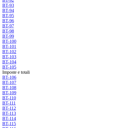
BT-92
BT-93
BT-94
BT-95
BT-96
BT-97
BT-98
BT-99
BT-100
BT-101
BT-102
BT-103
BT-104
BT-105
Imposte e totali
BT-106
BT-107
BT-108
BT-109
BT-110
BT-111
BT-112
BT-113
BT-114
BT-115