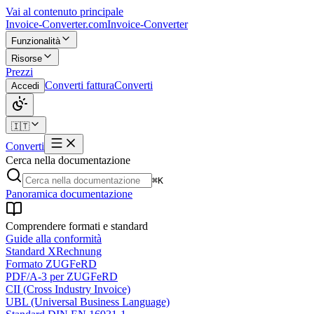
Vai al contenuto principale
Invoice-Converter.com
Invoice-Converter
Funzionalità
Risorse
Prezzi
Converti fattura
Converti
Accedi
🇮🇹
Converti
Cerca nella documentazione
⌘K
Panoramica documentazione
Comprendere formati e standard
Guide alla conformità
Standard XRechnung
Formato ZUGFeRD
PDF/A-3 per ZUGFeRD
CII (Cross Industry Invoice)
UBL (Universal Business Language)