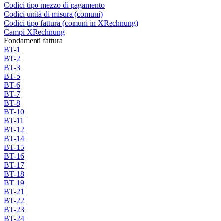
Codici tipo mezzo di pagamento
Codici unità di misura (comuni)
Codici tipo fattura (comuni in XRechnung)
Campi XRechnung
Fondamenti fattura
BT-1
BT-2
BT-3
BT-5
BT-6
BT-7
BT-8
BT-10
BT-11
BT-12
BT-14
BT-15
BT-16
BT-17
BT-18
BT-19
BT-21
BT-22
BT-23
BT-24