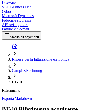
Lexware
SAP Business One
Odoo
Microsoft Dynamics
Fiducia e sicurezza
API sviluppatori
Fatture via e-mail
Sfoglia gli argomenti
Risorse per la fatturazione elettronica
Campi XRechnung
BT-10
Riferimento
Esporta Markdown
BT-10 Riferimento acquirente