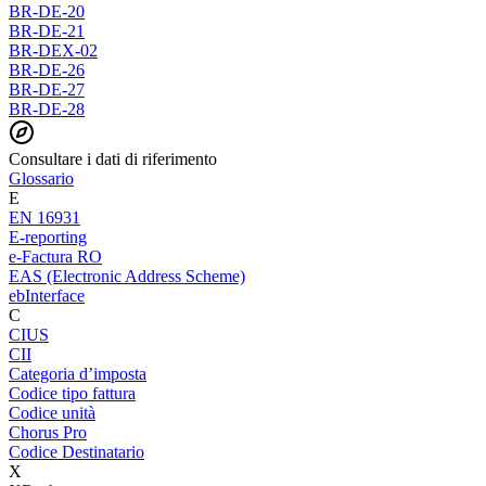
BR-DE-20
BR-DE-21
BR-DEX-02
BR-DE-26
BR-DE-27
BR-DE-28
Consultare i dati di riferimento
Glossario
E
EN 16931
E-reporting
e-Factura RO
EAS (Electronic Address Scheme)
ebInterface
C
CIUS
CII
Categoria d’imposta
Codice tipo fattura
Codice unità
Chorus Pro
Codice Destinatario
X