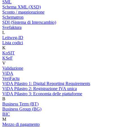
SML
Schema XML (XSD)
Sconto / maggiorazione
Schematron
SDI (Sistema di Interscambio)
Svefaktura
L
Leitweg-ID
Lista codici
K
KoSIT
KSeF
V
Validazione
ViDA
VeriFactu
ViDA Pilastro 1: Digital Reporting Requirements
ViDA Pilastro 2: Registrazione IVA unica
ViDA Pilastro 3: Economia delle piattaforme
B
Business Term (BT)
Business Group (BG)
BIC
M
Mezzo di pagamento