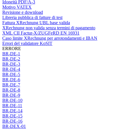
Idoneità PDF/A-3
Motivo VATEX
Revisione e download
Libreria pubblica di fatture di test
Fattura XRechnung UBL base valida
XRechnung non valida senza termini di pagamento
XML CII Factur-X/ZUGFeRD EN 16931
Caso limite XRechnung per arrotondamenti e IBAN
Errori del validatore KoSIT
ERRORE
BR-DE-1
BR-DE-2
BR-DE-3
BR-DE-4
BR-DE-5
BR-DE-6
BR-DE-7
BR-DE-8
BR-DE-9
BR-DE-10
BR-DE-11
BR-DE-14
BR-DE-15
BR-DE-16
BR-DEX-01