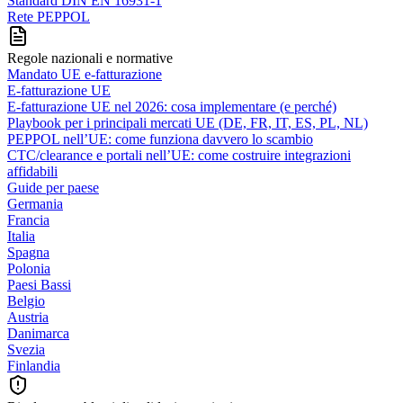
Standard DIN EN 16931-1
Rete PEPPOL
Regole nazionali e normative
Mandato UE e-fatturazione
E-fatturazione UE
E-fatturazione UE nel 2026: cosa implementare (e perché)
Playbook per i principali mercati UE (DE, FR, IT, ES, PL, NL)
PEPPOL nell’UE: come funziona davvero lo scambio
CTC/clearance e portali nell’UE: come costruire integrazioni
affidabili
Guide per paese
Germania
Francia
Italia
Spagna
Polonia
Paesi Bassi
Belgio
Austria
Danimarca
Svezia
Finlandia