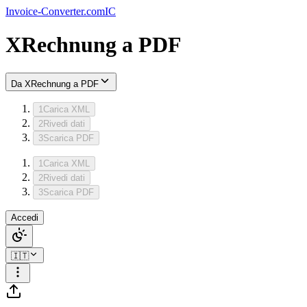
Invoice-Converter.com
IC
XRechnung
a
PDF
Da XRechnung a PDF
1
Carica XML
2
Rivedi dati
3
Scarica PDF
1
Carica XML
2
Rivedi dati
3
Scarica PDF
Accedi
🇮🇹