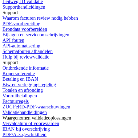
Leitweg-ID validatie
Supporthandleidingen
Support
Waarom facturen review nodig hebben
PDF-voorbereiding
Brondata voorbereiden
Bijlagen en serviceomschrijvingen
API-fouten
API-automatisering
Schemafouten afhandelen
Hulp bij reviewvalidatie
Support
Ontbrekende informatie
Kopersreferentie
Betaling en IBAN
Btw en verleggingsregeling
Totalen en afronding
Vooruitbetalingen
Factuurregels
ZUGFeRD-PDF-waarschuwingen
Validatiehandleidingen
Waargenomen validatieoplossingen
Vervaldatum of voorwaarden
IBAN bij overschrijving
PDF/A-3-geschiktheid