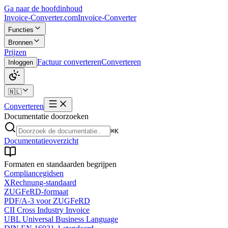
Ga naar de hoofdinhoud
Invoice-Converter.com
Invoice-Converter
Functies
Bronnen
Prijzen
Factuur converteren
Converteren
Inloggen
🇳🇱
Converteren
Documentatie doorzoeken
⌘K
Documentatieoverzicht
Formaten en standaarden begrijpen
Compliancegidsen
XRechnung-standaard
ZUGFeRD-formaat
PDF/A-3 voor ZUGFeRD
CII Cross Industry Invoice
UBL Universal Business Language