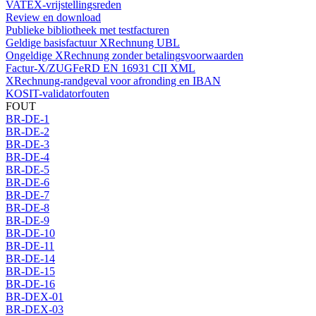
VATEX-vrijstellingsreden
Review en download
Publieke bibliotheek met testfacturen
Geldige basisfactuur XRechnung UBL
Ongeldige XRechnung zonder betalingsvoorwaarden
Factur-X/ZUGFeRD EN 16931 CII XML
XRechnung-randgeval voor afronding en IBAN
KOSIT-validatorfouten
FOUT
BR-DE-1
BR-DE-2
BR-DE-3
BR-DE-4
BR-DE-5
BR-DE-6
BR-DE-7
BR-DE-8
BR-DE-9
BR-DE-10
BR-DE-11
BR-DE-14
BR-DE-15
BR-DE-16
BR-DEX-01
BR-DEX-03