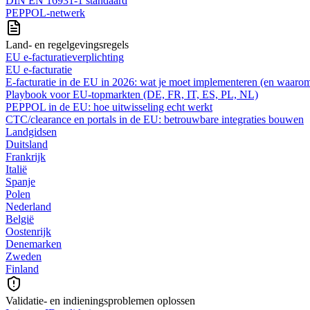
DIN EN 16931-1 standaard
PEPPOL-netwerk
Land- en regelgevingsregels
EU e-facturatieverplichting
EU e-facturatie
E‑facturatie in de EU in 2026: wat je moet implementeren (en waaro
Playbook voor EU-topmarkten (DE, FR, IT, ES, PL, NL)
PEPPOL in de EU: hoe uitwisseling echt werkt
CTC/clearance en portals in de EU: betrouwbare integraties bouwen
Landgidsen
Duitsland
Frankrijk
Italië
Spanje
Polen
Nederland
België
Oostenrijk
Denemarken
Zweden
Finland
Validatie- en indieningsproblemen oplossen