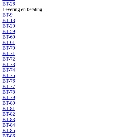
BT-26
Levering en betaling
BT-9
BT-13
BT-20
BT-59
BT-60
BT-61
BT-70
BT-71
BT-72
BT-73
BT-74
BT-75
BT-76
BT-77
BT-78
BT-79
BT-80
BT-81
BT-82
BT-83
BT-84
BT-85
BT-86