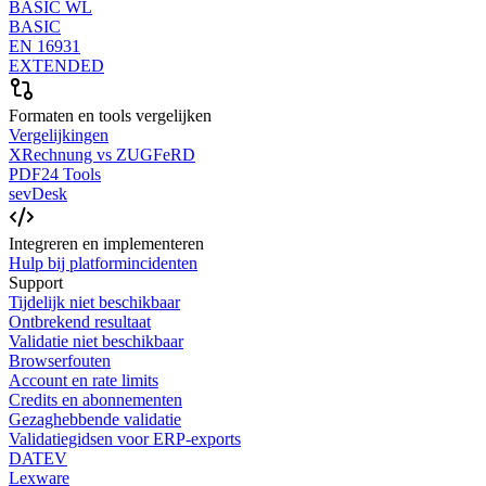
BASIC WL
BASIC
EN 16931
EXTENDED
Formaten en tools vergelijken
Vergelijkingen
XRechnung vs ZUGFeRD
PDF24 Tools
sevDesk
Integreren en implementeren
Hulp bij platformincidenten
Support
Tijdelijk niet beschikbaar
Ontbrekend resultaat
Validatie niet beschikbaar
Browserfouten
Account en rate limits
Credits en abonnementen
Gezaghebbende validatie
Validatiegidsen voor ERP-exports
DATEV
Lexware