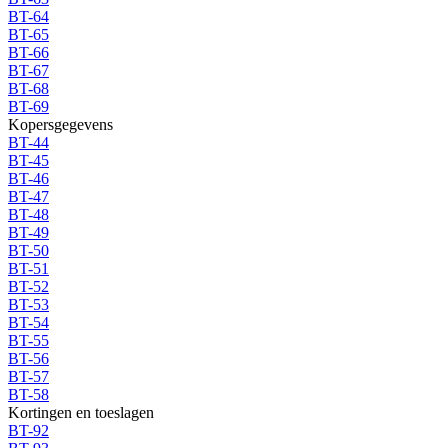
BT-64
BT-65
BT-66
BT-67
BT-68
BT-69
Kopersgegevens
BT-44
BT-45
BT-46
BT-47
BT-48
BT-49
BT-50
BT-51
BT-52
BT-53
BT-54
BT-55
BT-56
BT-57
BT-58
Kortingen en toeslagen
BT-92