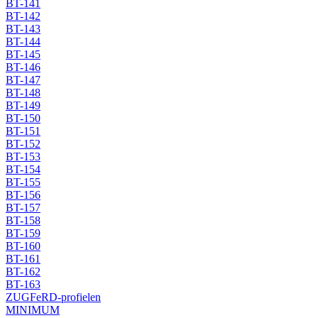
BT-141
BT-142
BT-143
BT-144
BT-145
BT-146
BT-147
BT-148
BT-149
BT-150
BT-151
BT-152
BT-153
BT-154
BT-155
BT-156
BT-157
BT-158
BT-159
BT-160
BT-161
BT-162
BT-163
ZUGFeRD-profielen
MINIMUM