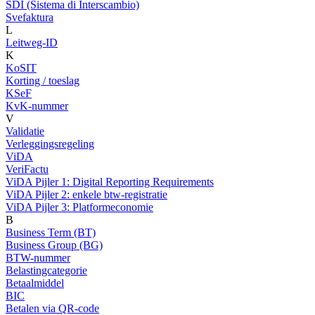
SDI (Sistema di Interscambio)
Svefaktura
L
Leitweg-ID
K
KoSIT
Korting / toeslag
KSeF
KvK-nummer
V
Validatie
Verleggingsregeling
ViDA
VeriFactu
ViDA Pijler 1: Digital Reporting Requirements
ViDA Pijler 2: enkele btw-registratie
ViDA Pijler 3: Platformeconomie
B
Business Term (BT)
Business Group (BG)
BTW-nummer
Belastingcategorie
Betaalmiddel
BIC
Betalen via QR-code