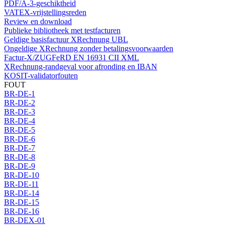
PDF/A-3-geschiktheid
VATEX-vrijstellingsreden
Review en download
Publieke bibliotheek met testfacturen
Geldige basisfactuur XRechnung UBL
Ongeldige XRechnung zonder betalingsvoorwaarden
Factur-X/ZUGFeRD EN 16931 CII XML
XRechnung-randgeval voor afronding en IBAN
KOSIT-validatorfouten
FOUT
BR-DE-1
BR-DE-2
BR-DE-3
BR-DE-4
BR-DE-5
BR-DE-6
BR-DE-7
BR-DE-8
BR-DE-9
BR-DE-10
BR-DE-11
BR-DE-14
BR-DE-15
BR-DE-16
BR-DEX-01