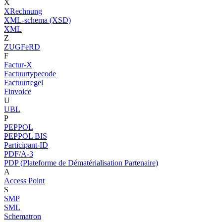
X
XRechnung
XML-schema (XSD)
XML
Z
ZUGFeRD
F
Factur-X
Factuurtypecode
Factuurregel
Finvoice
U
UBL
P
PEPPOL
PEPPOL BIS
Participant-ID
PDF/A-3
PDP (Plateforme de Dématérialisation Partenaire)
A
Access Point
S
SMP
SML
Schematron