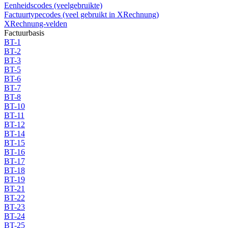
Eenheidscodes (veelgebruikte)
Factuurtypecodes (veel gebruikt in XRechnung)
XRechnung-velden
Factuurbasis
BT-1
BT-2
BT-3
BT-5
BT-6
BT-7
BT-8
BT-10
BT-11
BT-12
BT-14
BT-15
BT-16
BT-17
BT-18
BT-19
BT-21
BT-22
BT-23
BT-24
BT-25