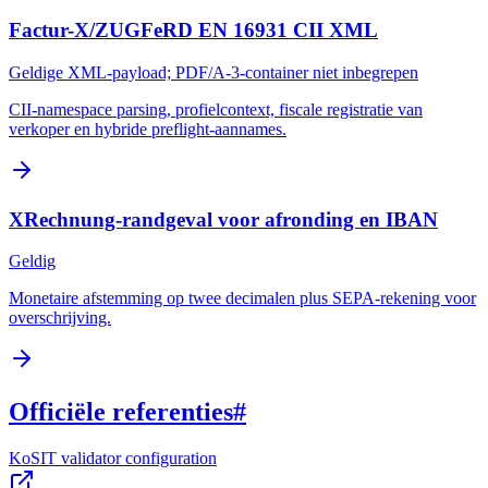
Factur-X/ZUGFeRD EN 16931 CII XML
Geldige XML-payload; PDF/A-3-container niet inbegrepen
CII-namespace parsing, profielcontext, fiscale registratie van
verkoper en hybride preflight-aannames.
XRechnung-randgeval voor afronding en IBAN
Geldig
Monetaire afstemming op twee decimalen plus SEPA-rekening voor
overschrijving.
Officiële referenties
#
KoSIT validator configuration