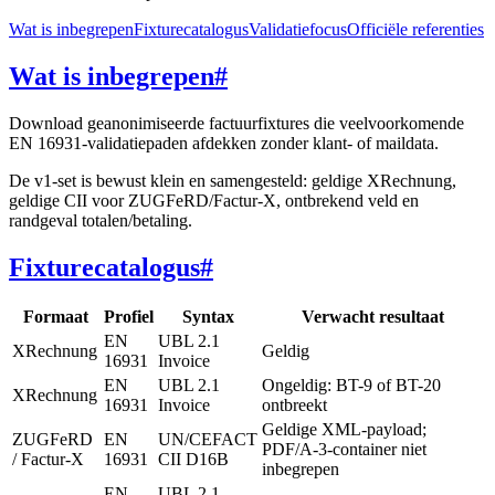
Wat is inbegrepen
Fixturecatalogus
Validatiefocus
Officiële referenties
Wat is inbegrepen
#
Download geanonimiseerde factuurfixtures die veelvoorkomende
EN 16931-validatiepaden afdekken zonder klant- of maildata.
De v1-set is bewust klein en samengesteld: geldige XRechnung,
geldige CII voor ZUGFeRD/Factur-X, ontbrekend veld en
randgeval totalen/betaling.
Fixturecatalogus
#
Formaat
Profiel
Syntax
Verwacht resultaat
EN
UBL 2.1
XRechnung
Geldig
16931
Invoice
EN
UBL 2.1
Ongeldig: BT-9 of BT-20
XRechnung
16931
Invoice
ontbreekt
Geldige XML-payload;
ZUGFeRD
EN
UN/CEFACT
PDF/A-3-container niet
/ Factur-X
16931
CII D16B
inbegrepen
EN
UBL 2.1