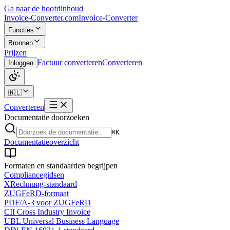
Ga naar de hoofdinhoud
Invoice-Converter.com
Invoice-Converter
Functies
Bronnen
Prijzen
Factuur converteren
Converteren
Inloggen
🇳🇱
Converteren
Documentatie doorzoeken
⌘K
Documentatieoverzicht
Formaten en standaarden begrijpen
Compliancegidsen
XRechnung-standaard
ZUGFeRD-formaat
PDF/A-3 voor ZUGFeRD
CII Cross Industry Invoice
UBL Universal Business Language