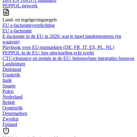
DIN EN 16931-1 standaard
PEPPOL-netwerk
Land- en regelgevingsregels
EU e-facturatieverplichting
EU e-facturatie
E‑facturatie in de EU in 2026: wat je moet implementeren (en
waarom)
Playbook voor EU-topmarkten (DE, FR, IT, ES, PL, NL)
PEPPOL in de EU: hoe uitwisseling echt werkt
CTC/clearance en portals in de EU: betrouwbare integraties bouwen
Landgidsen
Duitsland
Frankrijk
Italië
Spanje
Polen
Nederland
België
Oostenrijk
Denemarken
Zweden
Finland