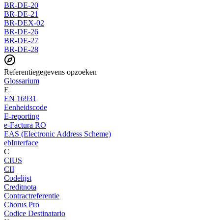
BR-DE-20
BR-DE-21
BR-DEX-02
BR-DE-26
BR-DE-27
BR-DE-28
Referentiegegevens opzoeken
Glossarium
E
EN 16931
Eenheidscode
E-reporting
e-Factura RO
EAS (Electronic Address Scheme)
ebInterface
C
CIUS
CII
Codelijst
Creditnota
Contractreferentie
Chorus Pro
Codice Destinatario