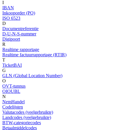
I
IBAN
Inkooporder (PO)
ISO 6523
D
Documentreferentie
D-U-N-S-nummer
Digipoort
R
Realtime rapportage
Realtime factuurrapportage (RTIR)
T
TicketBAI
G
GLN (Global Location Number)
O
OVT-tunnus
OIOUBL
N
NemHandel
Codelijsten
Valutacodes (veelgebruikte)
Landcodes (veelgebruikte)
BTW-categoriecodes
Betaalmiddelcodes