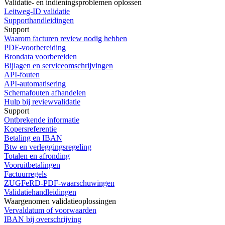
Validatie- en indieningsproblemen oplossen
Leitweg-ID validatie
Supporthandleidingen
Support
Waarom facturen review nodig hebben
PDF-voorbereiding
Brondata voorbereiden
Bijlagen en serviceomschrijvingen
API-fouten
API-automatisering
Schemafouten afhandelen
Hulp bij reviewvalidatie
Support
Ontbrekende informatie
Kopersreferentie
Betaling en IBAN
Btw en verleggingsregeling
Totalen en afronding
Vooruitbetalingen
Factuurregels
ZUGFeRD-PDF-waarschuwingen
Validatiehandleidingen
Waargenomen validatieoplossingen
Vervaldatum of voorwaarden
IBAN bij overschrijving