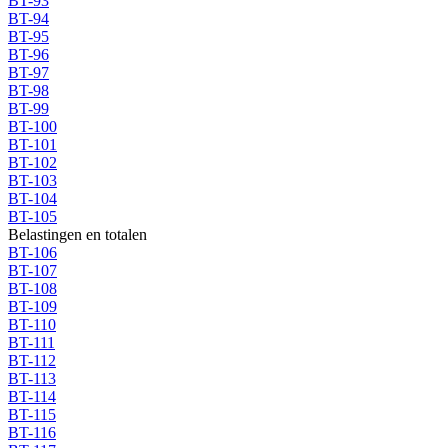
BT-93
BT-94
BT-95
BT-96
BT-97
BT-98
BT-99
BT-100
BT-101
BT-102
BT-103
BT-104
BT-105
Belastingen en totalen
BT-106
BT-107
BT-108
BT-109
BT-110
BT-111
BT-112
BT-113
BT-114
BT-115
BT-116