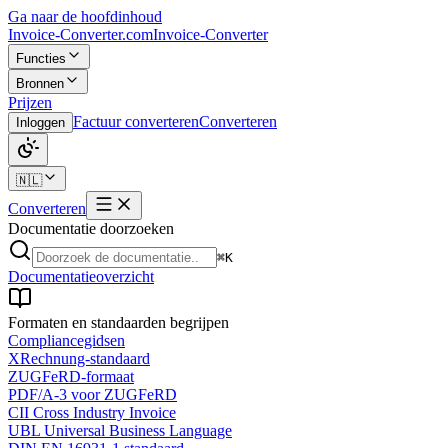
Ga naar de hoofdinhoud
Invoice-Converter.com
Invoice-Converter
Functies
Bronnen
Prijzen
Factuur converteren
Converteren
Inloggen
🇳🇱
Converteren
Documentatie doorzoeken
⌘K
Documentatieoverzicht
Formaten en standaarden begrijpen
Compliancegidsen
XRechnung-standaard
ZUGFeRD-formaat
PDF/A-3 voor ZUGFeRD
CII Cross Industry Invoice
UBL Universal Business Language