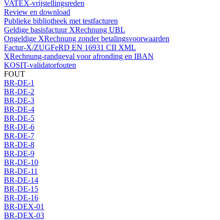
VATEX-vrijstellingsreden
Review en download
Publieke bibliotheek met testfacturen
Geldige basisfactuur XRechnung UBL
Ongeldige XRechnung zonder betalingsvoorwaarden
Factur-X/ZUGFeRD EN 16931 CII XML
XRechnung-randgeval voor afronding en IBAN
KOSIT-validatorfouten
FOUT
BR-DE-1
BR-DE-2
BR-DE-3
BR-DE-4
BR-DE-5
BR-DE-6
BR-DE-7
BR-DE-8
BR-DE-9
BR-DE-10
BR-DE-11
BR-DE-14
BR-DE-15
BR-DE-16
BR-DEX-01
BR-DEX-03