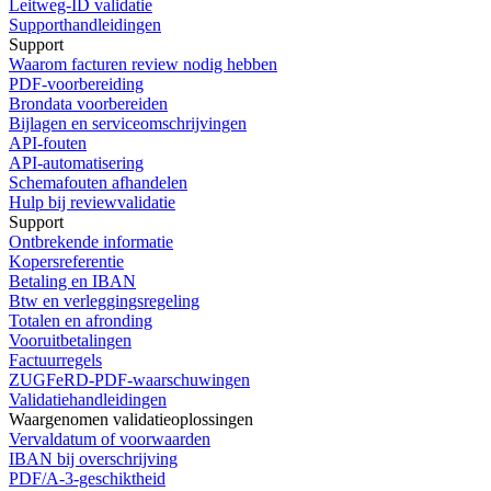
Leitweg-ID validatie
Supporthandleidingen
Support
Waarom facturen review nodig hebben
PDF-voorbereiding
Brondata voorbereiden
Bijlagen en serviceomschrijvingen
API-fouten
API-automatisering
Schemafouten afhandelen
Hulp bij reviewvalidatie
Support
Ontbrekende informatie
Kopersreferentie
Betaling en IBAN
Btw en verleggingsregeling
Totalen en afronding
Vooruitbetalingen
Factuurregels
ZUGFeRD-PDF-waarschuwingen
Validatiehandleidingen
Waargenomen validatieoplossingen
Vervaldatum of voorwaarden
IBAN bij overschrijving
PDF/A-3-geschiktheid