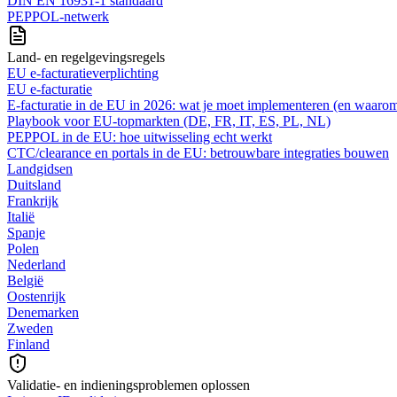
DIN EN 16931-1 standaard
PEPPOL-netwerk
Land- en regelgevingsregels
EU e-facturatieverplichting
EU e-facturatie
E‑facturatie in de EU in 2026: wat je moet implementeren (en waaro
Playbook voor EU-topmarkten (DE, FR, IT, ES, PL, NL)
PEPPOL in de EU: hoe uitwisseling echt werkt
CTC/clearance en portals in de EU: betrouwbare integraties bouwen
Landgidsen
Duitsland
Frankrijk
Italië
Spanje
Polen
Nederland
België
Oostenrijk
Denemarken
Zweden
Finland
Validatie- en indieningsproblemen oplossen