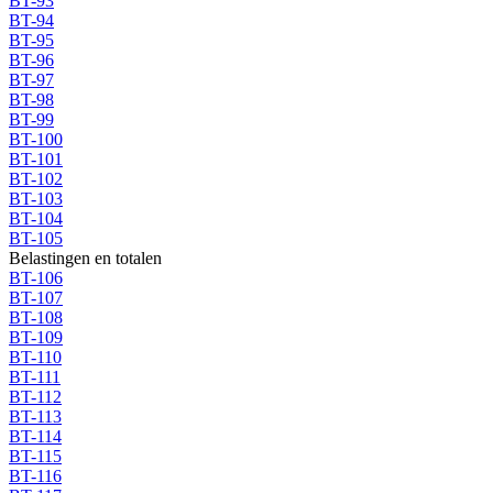
BT-93
BT-94
BT-95
BT-96
BT-97
BT-98
BT-99
BT-100
BT-101
BT-102
BT-103
BT-104
BT-105
Belastingen en totalen
BT-106
BT-107
BT-108
BT-109
BT-110
BT-111
BT-112
BT-113
BT-114
BT-115
BT-116