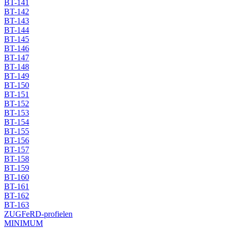
BT-141
BT-142
BT-143
BT-144
BT-145
BT-146
BT-147
BT-148
BT-149
BT-150
BT-151
BT-152
BT-153
BT-154
BT-155
BT-156
BT-157
BT-158
BT-159
BT-160
BT-161
BT-162
BT-163
ZUGFeRD-profielen
MINIMUM