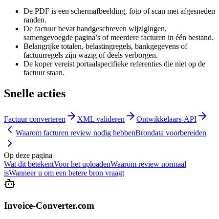
De PDF is een schermafbeelding, foto of scan met afgesneden
randen.
De factuur bevat handgeschreven wijzigingen,
samengevoegde pagina’s of meerdere facturen in één bestand.
Belangrijke totalen, belastingregels, bankgegevens of
factuurregels zijn wazig of deels verborgen.
De koper vereist portaalspecifieke referenties die niet op de
factuur staan.
Snelle acties
Factuur converteren
XML valideren
Ontwikkelaars-API
Waarom facturen review nodig hebben
Brondata voorbereiden
Op deze pagina
Wat dit betekent
Voor het uploaden
Waarom review normaal
is
Wanneer u om een betere bron vraagt
Invoice-Converter.com