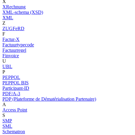
X
XRechnung
XML-schema (XSD)
XML
Z
ZUGFeRD
F
Factur-X
Factuurtypecode
Factuurregel
Finvoice
U
UBL
P
PEPPOL
PEPPOL BIS
Participant-ID
PDF/A-3
PDP (Plateforme de Dématérialisation Partenaire)
A
Access Point
S
SMP
SML
Schematron