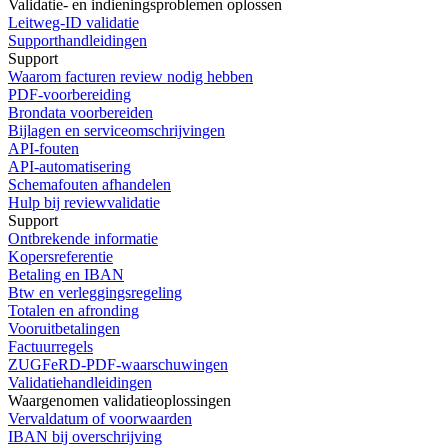
Validatie- en indieningsproblemen oplossen
Leitweg-ID validatie
Supporthandleidingen
Support
Waarom facturen review nodig hebben
PDF-voorbereiding
Brondata voorbereiden
Bijlagen en serviceomschrijvingen
API-fouten
API-automatisering
Schemafouten afhandelen
Hulp bij reviewvalidatie
Support
Ontbrekende informatie
Kopersreferentie
Betaling en IBAN
Btw en verleggingsregeling
Totalen en afronding
Vooruitbetalingen
Factuurregels
ZUGFeRD-PDF-waarschuwingen
Validatiehandleidingen
Waargenomen validatieoplossingen
Vervaldatum of voorwaarden
IBAN bij overschrijving