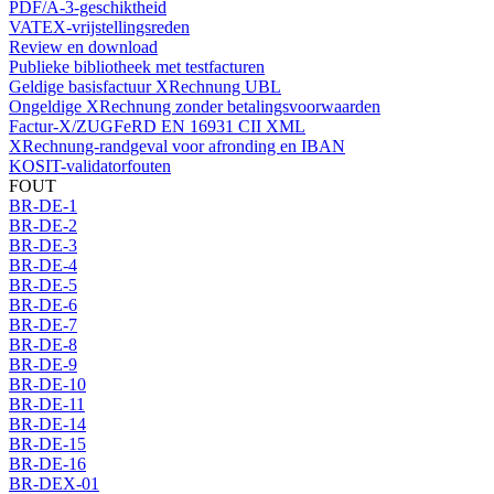
PDF/A-3-geschiktheid
VATEX-vrijstellingsreden
Review en download
Publieke bibliotheek met testfacturen
Geldige basisfactuur XRechnung UBL
Ongeldige XRechnung zonder betalingsvoorwaarden
Factur-X/ZUGFeRD EN 16931 CII XML
XRechnung-randgeval voor afronding en IBAN
KOSIT-validatorfouten
FOUT
BR-DE-1
BR-DE-2
BR-DE-3
BR-DE-4
BR-DE-5
BR-DE-6
BR-DE-7
BR-DE-8
BR-DE-9
BR-DE-10
BR-DE-11
BR-DE-14
BR-DE-15
BR-DE-16
BR-DEX-01