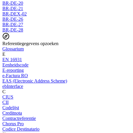
BR-DE-20
BR-DE-21
BR-DEX-02
BR-DE-26
BR-DE-27
BR-DE-28
Referentiegegevens opzoeken
Glossarium
E
EN 16931
Eenheidscode
E-reporting
e-Factura RO
EAS (Electronic Address Scheme)
ebInterface
C
CIUS
CII
Codelijst
Creditnota
Contractreferentie
Chorus Pro
Codice Destinatario