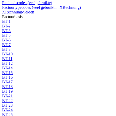
Eenheidscodes (veelgebruikte)
Factuurtypecodes (veel gebruikt in XRechnung)
XRechnung-velden
Factuurbasis
BT-1
BT-2
BT-3
BT-5
BT-6
BT-7
BT-8
BT-10
BT-11
BT-12
BT-14
BT-15
BT-16
BT-17
BT-18
BT-19
BT-21
BT-22
BT-23
BT-24
BT-25