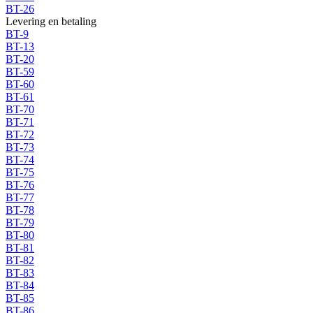
BT-26
Levering en betaling
BT-9
BT-13
BT-20
BT-59
BT-60
BT-61
BT-70
BT-71
BT-72
BT-73
BT-74
BT-75
BT-76
BT-77
BT-78
BT-79
BT-80
BT-81
BT-82
BT-83
BT-84
BT-85
BT-86