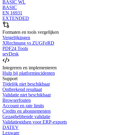
BASIC WL
BASIC
EN 16931
EXTENDED
Formaten en tools vergelijken
Vergelijkingen
XRechnung vs ZUGFeRD
PDF24 Tools
sevDesk
Integreren en implementeren
Hulp bij platformincidenten
Support
Tijdelijk niet beschikbaar
Ontbrekend resultaat
Validatie niet beschikbaar
Browserfouten
Account en rate limits
Credits en abonnementen
Gezaghebbende validatie
Validatiegidsen voor ERP-exports
DATEV
Lexware