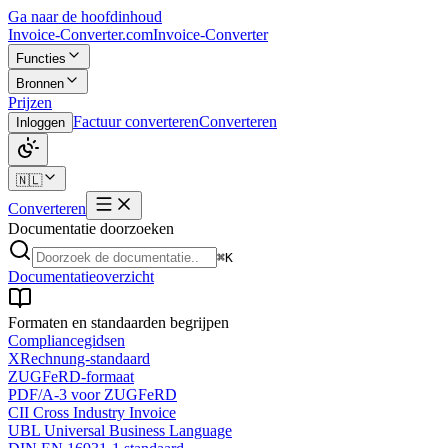
Ga naar de hoofdinhoud
Invoice-Converter.com
Invoice-Converter
Functies
Bronnen
Prijzen
Factuur converteren
Converteren
Inloggen
🇳🇱
Converteren
Documentatie doorzoeken
⌘K
Documentatieoverzicht
Formaten en standaarden begrijpen
Compliancegidsen
XRechnung-standaard
ZUGFeRD-formaat
PDF/A-3 voor ZUGFeRD
CII Cross Industry Invoice
UBL Universal Business Language