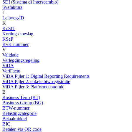
SDI (Sistema di Interscambio)
Svefaktura
L
Leitweg-ID
K
KoSIT
Korting / toeslag
KSeF
KvK-nummer
V
Validatie
Verleggingsregeling
ViDA
VeriFactu
ViDA Pijler 1: Digital Reporting Requirements
ViDA Pijler 2: enkele btw-registratie
ViDA Pijler 3: Platformeconomie
B
Business Term (BT)
Business Group (BG)
BTW-nummer
Belastingcategorie
Betaalmiddel
BIC
Betalen via QR-code