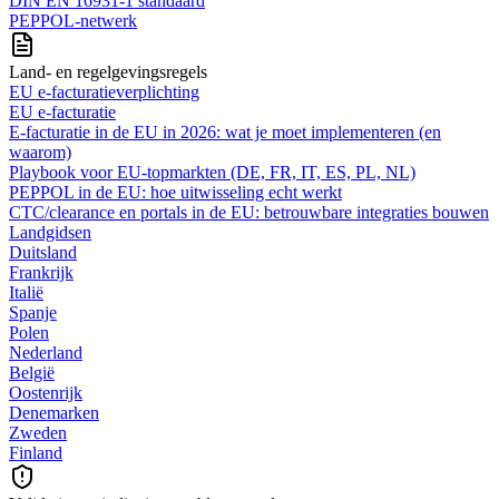
DIN EN 16931-1 standaard
PEPPOL-netwerk
Land- en regelgevingsregels
EU e-facturatieverplichting
EU e-facturatie
E‑facturatie in de EU in 2026: wat je moet implementeren (en
waarom)
Playbook voor EU-topmarkten (DE, FR, IT, ES, PL, NL)
PEPPOL in de EU: hoe uitwisseling echt werkt
CTC/clearance en portals in de EU: betrouwbare integraties bouwen
Landgidsen
Duitsland
Frankrijk
Italië
Spanje
Polen
Nederland
België
Oostenrijk
Denemarken
Zweden
Finland