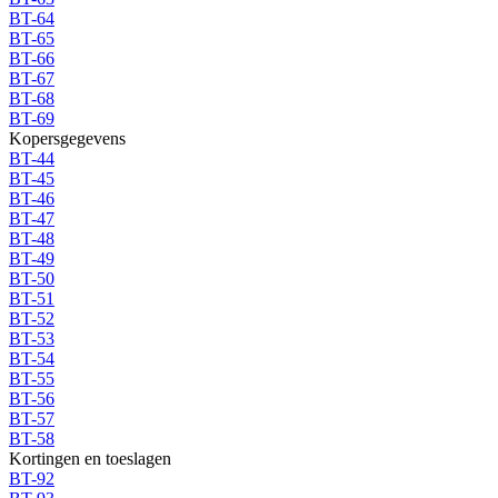
BT-64
BT-65
BT-66
BT-67
BT-68
BT-69
Kopersgegevens
BT-44
BT-45
BT-46
BT-47
BT-48
BT-49
BT-50
BT-51
BT-52
BT-53
BT-54
BT-55
BT-56
BT-57
BT-58
Kortingen en toeslagen
BT-92