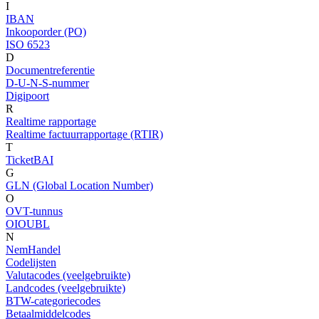
I
IBAN
Inkooporder (PO)
ISO 6523
D
Documentreferentie
D-U-N-S-nummer
Digipoort
R
Realtime rapportage
Realtime factuurrapportage (RTIR)
T
TicketBAI
G
GLN (Global Location Number)
O
OVT-tunnus
OIOUBL
N
NemHandel
Codelijsten
Valutacodes (veelgebruikte)
Landcodes (veelgebruikte)
BTW-categoriecodes
Betaalmiddelcodes