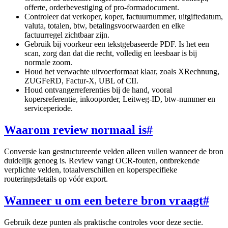
offerte, orderbevestiging of pro-formadocument.
Controleer dat verkoper, koper, factuurnummer, uitgiftedatum,
valuta, totalen, btw, betalingsvoorwaarden en elke
factuurregel zichtbaar zijn.
Gebruik bij voorkeur een tekstgebaseerde PDF. Is het een
scan, zorg dan dat die recht, volledig en leesbaar is bij
normale zoom.
Houd het verwachte uitvoerformaat klaar, zoals XRechnung,
ZUGFeRD, Factur-X, UBL of CII.
Houd ontvangerreferenties bij de hand, vooral
kopersreferentie, inkooporder, Leitweg-ID, btw-nummer en
serviceperiode.
Waarom review normaal is
#
Conversie kan gestructureerde velden alleen vullen wanneer de bron
duidelijk genoeg is. Review vangt OCR-fouten, ontbrekende
verplichte velden, totaalverschillen en koperspecifieke
routeringsdetails op vóór export.
Wanneer u om een betere bron vraagt
#
Gebruik deze punten als praktische controles voor deze sectie.