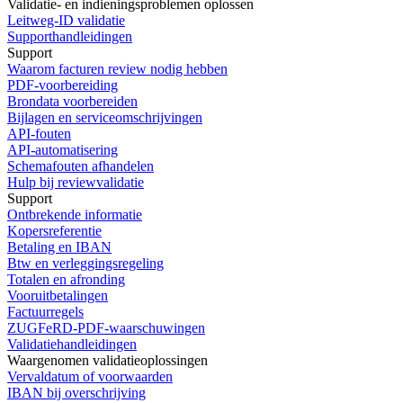
Validatie- en indieningsproblemen oplossen
Leitweg-ID validatie
Supporthandleidingen
Support
Waarom facturen review nodig hebben
PDF-voorbereiding
Brondata voorbereiden
Bijlagen en serviceomschrijvingen
API-fouten
API-automatisering
Schemafouten afhandelen
Hulp bij reviewvalidatie
Support
Ontbrekende informatie
Kopersreferentie
Betaling en IBAN
Btw en verleggingsregeling
Totalen en afronding
Vooruitbetalingen
Factuurregels
ZUGFeRD-PDF-waarschuwingen
Validatiehandleidingen
Waargenomen validatieoplossingen
Vervaldatum of voorwaarden
IBAN bij overschrijving