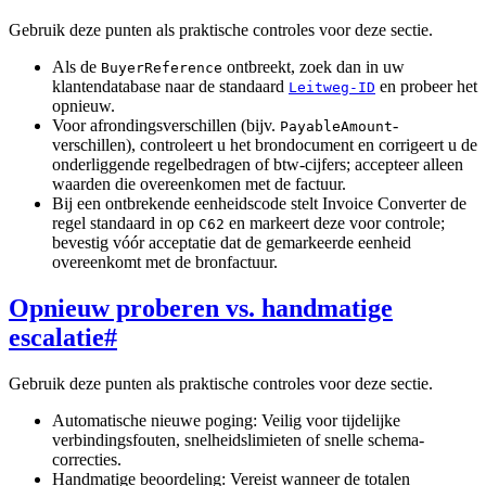
Gebruik deze punten als praktische controles voor deze sectie.
Als de
ontbreekt, zoek dan in uw
BuyerReference
klantendatabase naar de standaard
en probeer het
Leitweg-ID
opnieuw.
Voor afrondingsverschillen (bijv.
-
PayableAmount
verschillen), controleert u het brondocument en corrigeert u de
onderliggende regelbedragen of btw-cijfers; accepteer alleen
waarden die overeenkomen met de factuur.
Bij een ontbrekende eenheidscode stelt Invoice Converter de
regel standaard in op
en markeert deze voor controle;
C62
bevestig vóór acceptatie dat de gemarkeerde eenheid
overeenkomt met de bronfactuur.
Opnieuw proberen vs. handmatige
escalatie
#
Gebruik deze punten als praktische controles voor deze sectie.
Automatische nieuwe poging: Veilig voor tijdelijke
verbindingsfouten, snelheidslimieten of snelle schema-
correcties.
Handmatige beoordeling: Vereist wanneer de totalen