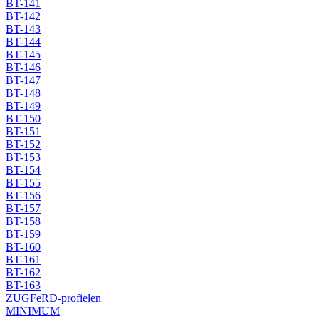
BT-141
BT-142
BT-143
BT-144
BT-145
BT-146
BT-147
BT-148
BT-149
BT-150
BT-151
BT-152
BT-153
BT-154
BT-155
BT-156
BT-157
BT-158
BT-159
BT-160
BT-161
BT-162
BT-163
ZUGFeRD-profielen
MINIMUM