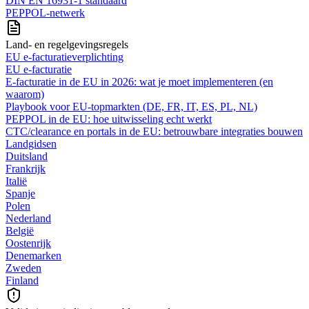
DIN EN 16931-1 standaard
PEPPOL-netwerk
Land- en regelgevingsregels
EU e-facturatieverplichting
EU e-facturatie
E‑facturatie in de EU in 2026: wat je moet implementeren (en
waarom)
Playbook voor EU-topmarkten (DE, FR, IT, ES, PL, NL)
PEPPOL in de EU: hoe uitwisseling echt werkt
CTC/clearance en portals in de EU: betrouwbare integraties bouwen
Landgidsen
Duitsland
Frankrijk
Italië
Spanje
Polen
Nederland
België
Oostenrijk
Denemarken
Zweden
Finland