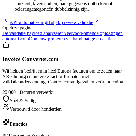
aanzienlijk verschillen, bankgegevens ontbreken of
belastingcategorieën dubbelzinnig zijn.
API-automatisering
Hulp bij reviewvalidatie
Op deze pagina
De validatie-payload analyseren
Veelvoorkomende oplossingen
automatiseren
Opnieuw proberen vs. handmatige escalatie
Invoice-Converter.com
Wij helpen bedrijven in heel Europa facturen om te zetten naar
XRechnung en andere e-factuurformaten met
validatieondersteuning. Controleer randgevallen vóór indiening.
20.000+ facturen verwerkt
Snel & Veilig
Vertrouwd door honderden
Functies
PDF omzetten & maken