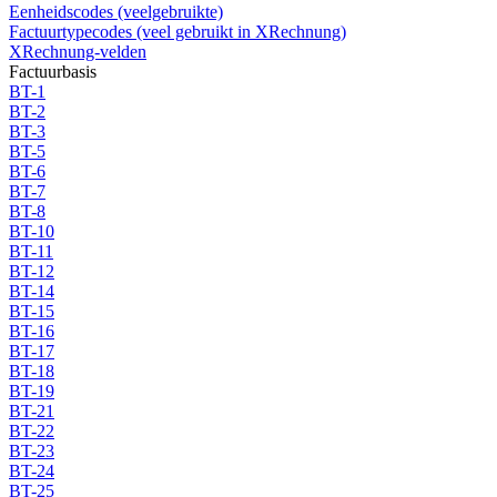
Eenheidscodes (veelgebruikte)
Factuurtypecodes (veel gebruikt in XRechnung)
XRechnung-velden
Factuurbasis
BT-1
BT-2
BT-3
BT-5
BT-6
BT-7
BT-8
BT-10
BT-11
BT-12
BT-14
BT-15
BT-16
BT-17
BT-18
BT-19
BT-21
BT-22
BT-23
BT-24
BT-25