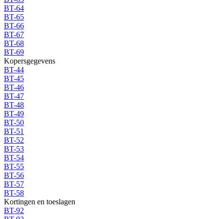
BT-64
BT-65
BT-66
BT-67
BT-68
BT-69
Kopersgegevens
BT-44
BT-45
BT-46
BT-47
BT-48
BT-49
BT-50
BT-51
BT-52
BT-53
BT-54
BT-55
BT-56
BT-57
BT-58
Kortingen en toeslagen
BT-92