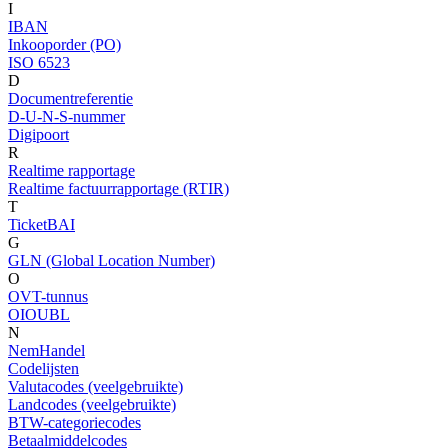
I
IBAN
Inkooporder (PO)
ISO 6523
D
Documentreferentie
D-U-N-S-nummer
Digipoort
R
Realtime rapportage
Realtime factuurrapportage (RTIR)
T
TicketBAI
G
GLN (Global Location Number)
O
OVT-tunnus
OIOUBL
N
NemHandel
Codelijsten
Valutacodes (veelgebruikte)
Landcodes (veelgebruikte)
BTW-categoriecodes
Betaalmiddelcodes