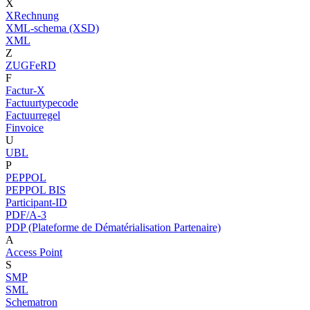
X
XRechnung
XML-schema (XSD)
XML
Z
ZUGFeRD
F
Factur-X
Factuurtypecode
Factuurregel
Finvoice
U
UBL
P
PEPPOL
PEPPOL BIS
Participant-ID
PDF/A-3
PDP (Plateforme de Dématérialisation Partenaire)
A
Access Point
S
SMP
SML
Schematron