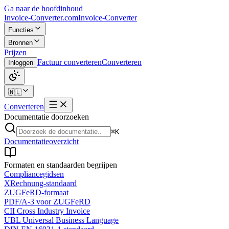
Ga naar de hoofdinhoud
Invoice-Converter.com
Invoice-Converter
Functies
Bronnen
Prijzen
Factuur converteren
Converteren
Inloggen
🇳🇱
Converteren
Documentatie doorzoeken
⌘K
Documentatieoverzicht
Formaten en standaarden begrijpen
Compliancegidsen
XRechnung-standaard
ZUGFeRD-formaat
PDF/A-3 voor ZUGFeRD
CII Cross Industry Invoice
UBL Universal Business Language