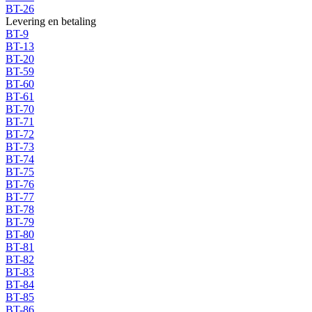
BT-26
Levering en betaling
BT-9
BT-13
BT-20
BT-59
BT-60
BT-61
BT-70
BT-71
BT-72
BT-73
BT-74
BT-75
BT-76
BT-77
BT-78
BT-79
BT-80
BT-81
BT-82
BT-83
BT-84
BT-85
BT-86