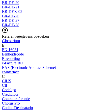
BR-DE-20
BR-DE-21
BR-DEX-02
BR-DE-26
BR-DE-27
BR-DE-28
Referentiegegevens opzoeken
Glossarium
E
EN 16931
Eenheidscode
E-reporting
e-Factura RO
EAS (Electronic Address Scheme)
ebInterface
C
CIUS
CII
Codelijst
Creditnota
Contractreferentie
Chorus Pro
Codice Destinatario