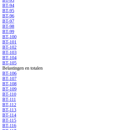
BT-93
BT-94
BT-95
BT-96
BT-97
BT-98
BT-99
BT-100
BT-101
BT-102
BT-103
BT-104
BT-105
Belastingen en totalen
BT-106
BT-107
BT-108
BT-109
BT-110
BT-111
BT-112
BT-113
BT-114
BT-115
BT-116