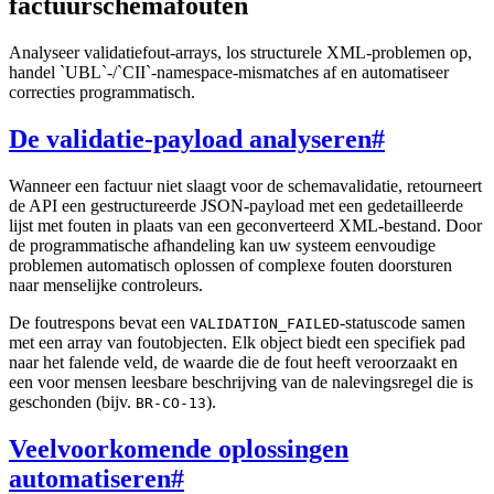
factuurschemafouten
Analyseer validatiefout-arrays, los structurele XML-problemen op,
handel `UBL`-/`CII`-namespace-mismatches af en automatiseer
correcties programmatisch.
De validatie-payload analyseren
#
Wanneer een factuur niet slaagt voor de schemavalidatie, retourneert
de API een gestructureerde JSON-payload met een gedetailleerde
lijst met fouten in plaats van een geconverteerd XML-bestand. Door
de programmatische afhandeling kan uw systeem eenvoudige
problemen automatisch oplossen of complexe fouten doorsturen
naar menselijke controleurs.
De foutrespons bevat een
-statuscode samen
VALIDATION_FAILED
met een array van foutobjecten. Elk object biedt een specifiek pad
naar het falende veld, de waarde die de fout heeft veroorzaakt en
een voor mensen leesbare beschrijving van de nalevingsregel die is
geschonden (bijv.
).
BR-CO-13
Veelvoorkomende oplossingen
automatiseren
#