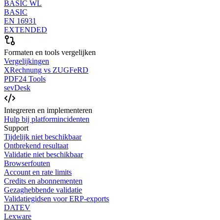
BASIC WL
BASIC
EN 16931
EXTENDED
Formaten en tools vergelijken
Vergelijkingen
XRechnung vs ZUGFeRD
PDF24 Tools
sevDesk
Integreren en implementeren
Hulp bij platformincidenten
Support
Tijdelijk niet beschikbaar
Ontbrekend resultaat
Validatie niet beschikbaar
Browserfouten
Account en rate limits
Credits en abonnementen
Gezaghebbende validatie
Validatiegidsen voor ERP-exports
DATEV
Lexware