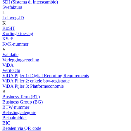
SDI (Sistema di Interscambio)
Svefaktura
L
Leitweg-ID
K
KoSIT
Korting / toeslag
KSeF
KvK-nummer
V
Validatie
Verleggingsregeling
ViDA
VeriFactu
ViDA Pijler 1: Digital Reporting Requirements
ViDA Pijler 2: enkele btw-registratie
ViDA Pijler 3: Platformeconomie
B
Business Term (BT)
Business Group (BG)
BTW-nummer
Belastingcategorie
Betaalmiddel
BIC
Betalen via QR-code