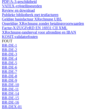
PDF/A-3-geschiktheid
VATEX-vrijstellingsreden
Review en download
Publieke bibliotheek met testfacturen
Geldige basisfactuur XRechnung UBL
Ongeldige XRechnung zonder betalingsvoorwaarden
Factur-X/ZUGFeRD EN 16931 CII XML
XRechnung-randgeval voor afronding en IBAN
KOSIT-validatorfouten
FOUT
BR-DE-1
BR-DE-2
BR-DE-3
BR-DE-4
BR-DE-5
BR-DE-6
BR-DE-7
BR-DE-8
BR-DE-9
BR-DE-10
BR-DE-11
BR-DE-14
BR-DE-15
BR-DE-16
BR-DEX-01