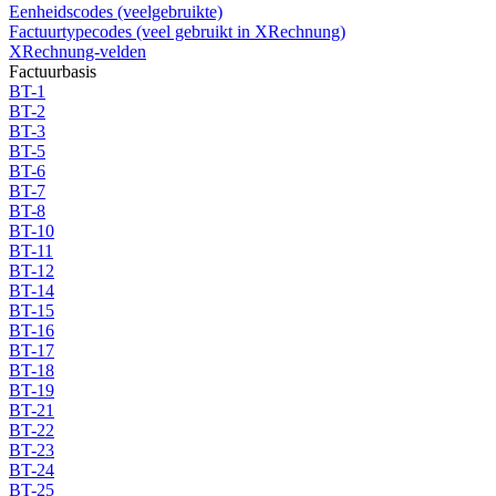
Eenheidscodes (veelgebruikte)
Factuurtypecodes (veel gebruikt in XRechnung)
XRechnung-velden
Factuurbasis
BT-1
BT-2
BT-3
BT-5
BT-6
BT-7
BT-8
BT-10
BT-11
BT-12
BT-14
BT-15
BT-16
BT-17
BT-18
BT-19
BT-21
BT-22
BT-23
BT-24
BT-25