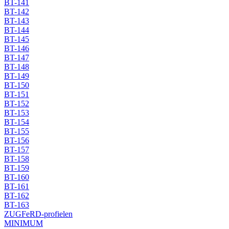
BT-141
BT-142
BT-143
BT-144
BT-145
BT-146
BT-147
BT-148
BT-149
BT-150
BT-151
BT-152
BT-153
BT-154
BT-155
BT-156
BT-157
BT-158
BT-159
BT-160
BT-161
BT-162
BT-163
ZUGFeRD-profielen
MINIMUM