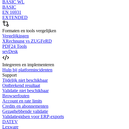
BASIC WL
BASIC
EN 16931
EXTENDED
Formaten en tools vergelijken
Vergelijkingen
XRechnung vs ZUGFeRD
PDF24 Tools
sevDesk
Integreren en implementeren
Hulp bij platformincidenten
Support
Tijdelijk niet beschikbaar
Ontbrekend resultaat
Validatie niet beschikbaar
Browserfouten
Account en rate limits
Credits en abonnementen
Gezaghebbende validatie
Validatiegidsen voor ERP-exports
DATEV
Lexware