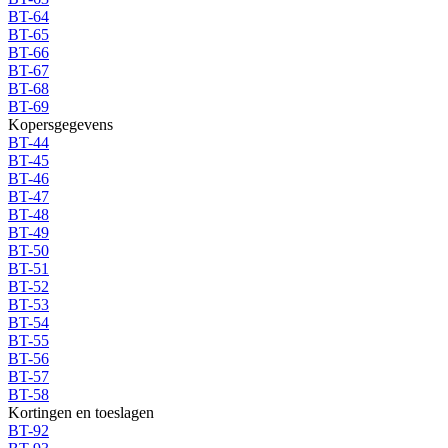
BT-64
BT-65
BT-66
BT-67
BT-68
BT-69
Kopersgegevens
BT-44
BT-45
BT-46
BT-47
BT-48
BT-49
BT-50
BT-51
BT-52
BT-53
BT-54
BT-55
BT-56
BT-57
BT-58
Kortingen en toeslagen
BT-92