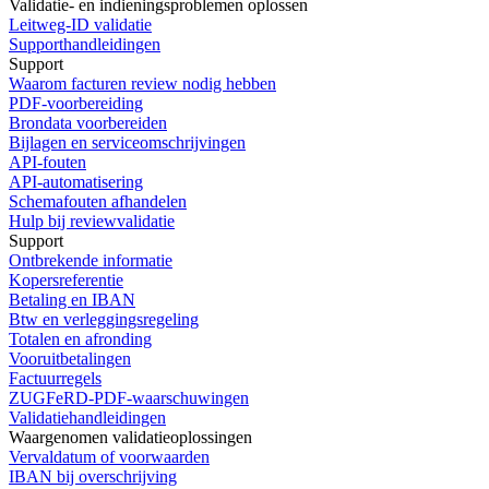
Validatie- en indieningsproblemen oplossen
Leitweg-ID validatie
Supporthandleidingen
Support
Waarom facturen review nodig hebben
PDF-voorbereiding
Brondata voorbereiden
Bijlagen en serviceomschrijvingen
API-fouten
API-automatisering
Schemafouten afhandelen
Hulp bij reviewvalidatie
Support
Ontbrekende informatie
Kopersreferentie
Betaling en IBAN
Btw en verleggingsregeling
Totalen en afronding
Vooruitbetalingen
Factuurregels
ZUGFeRD-PDF-waarschuwingen
Validatiehandleidingen
Waargenomen validatieoplossingen
Vervaldatum of voorwaarden
IBAN bij overschrijving