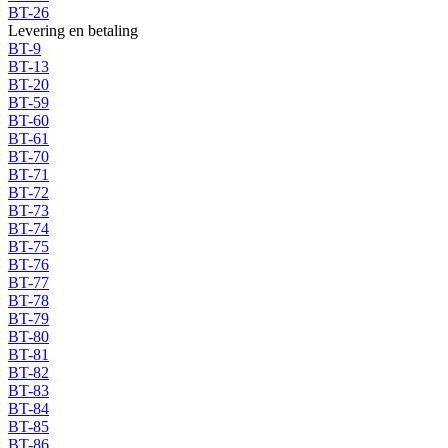
BT-26
Levering en betaling
BT-9
BT-13
BT-20
BT-59
BT-60
BT-61
BT-70
BT-71
BT-72
BT-73
BT-74
BT-75
BT-76
BT-77
BT-78
BT-79
BT-80
BT-81
BT-82
BT-83
BT-84
BT-85
BT-86