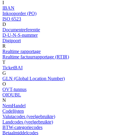
I
IBAN
Inkooporder (PO)
ISO 6523
D
Documentreferentie
D-U-N-S-nummer
Digipoort
R
Realtime rapportage
Realtime factuurrapportage (RTIR)
T
TicketBAI
G
GLN (Global Location Number)
O
OVT-tunnus
OIOUBL
N
NemHandel
Codelijsten
Valutacodes (veelgebruikte)
Landcodes (veelgebruikte)
BTW-categoriecodes
Betaalmiddelcodes