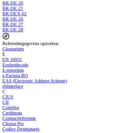
BR-DE-20
BR-DE-21
BR-DEX-02
BR-DE-26
BR-DE-27
BR-DE-28
Referentiegegevens opzoeken
Glossarium
E
EN 16931
Eenheidscode
E-reporting
e-Factura RO
EAS (Electronic Address Scheme)
ebInterface
C
CIUS
CII
Codelijst
Creditnota
Contractreferentie
Chorus Pro
Codice Destinatario