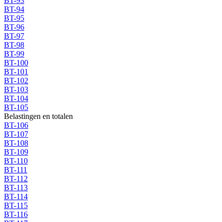
BT-93
BT-94
BT-95
BT-96
BT-97
BT-98
BT-99
BT-100
BT-101
BT-102
BT-103
BT-104
BT-105
Belastingen en totalen
BT-106
BT-107
BT-108
BT-109
BT-110
BT-111
BT-112
BT-113
BT-114
BT-115
BT-116