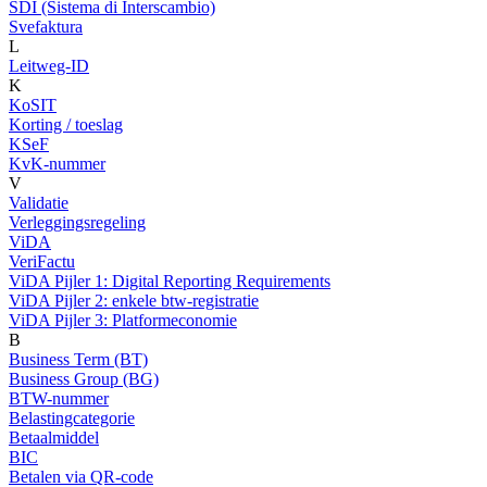
SDI (Sistema di Interscambio)
Svefaktura
L
Leitweg-ID
K
KoSIT
Korting / toeslag
KSeF
KvK-nummer
V
Validatie
Verleggingsregeling
ViDA
VeriFactu
ViDA Pijler 1: Digital Reporting Requirements
ViDA Pijler 2: enkele btw-registratie
ViDA Pijler 3: Platformeconomie
B
Business Term (BT)
Business Group (BG)
BTW-nummer
Belastingcategorie
Betaalmiddel
BIC
Betalen via QR-code