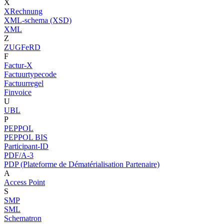
X
XRechnung
XML-schema (XSD)
XML
Z
ZUGFeRD
F
Factur-X
Factuurtypecode
Factuurregel
Finvoice
U
UBL
P
PEPPOL
PEPPOL BIS
Participant-ID
PDF/A-3
PDP (Plateforme de Dématérialisation Partenaire)
A
Access Point
S
SMP
SML
Schematron