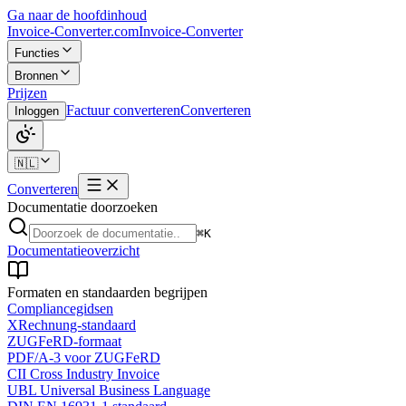
Ga naar de hoofdinhoud
Invoice-Converter.com
Invoice-Converter
Functies
Bronnen
Prijzen
Factuur converteren
Converteren
Inloggen
🇳🇱
Converteren
Documentatie doorzoeken
⌘K
Documentatieoverzicht
Formaten en standaarden begrijpen
Compliancegidsen
XRechnung-standaard
ZUGFeRD-formaat
PDF/A-3 voor ZUGFeRD
CII Cross Industry Invoice
UBL Universal Business Language