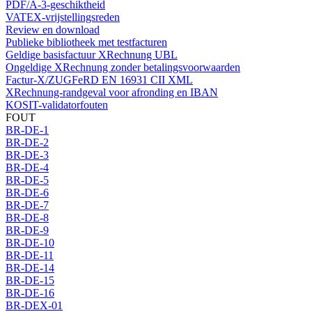
PDF/A-3-geschiktheid
VATEX-vrijstellingsreden
Review en download
Publieke bibliotheek met testfacturen
Geldige basisfactuur XRechnung UBL
Ongeldige XRechnung zonder betalingsvoorwaarden
Factur-X/ZUGFeRD EN 16931 CII XML
XRechnung-randgeval voor afronding en IBAN
KOSIT-validatorfouten
FOUT
BR-DE-1
BR-DE-2
BR-DE-3
BR-DE-4
BR-DE-5
BR-DE-6
BR-DE-7
BR-DE-8
BR-DE-9
BR-DE-10
BR-DE-11
BR-DE-14
BR-DE-15
BR-DE-16
BR-DEX-01