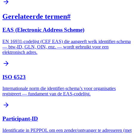
Gerelateerde termen
#
EAS (Electronic Address Scheme)
EN 16931-codelijst (CEF EAS) die aangeeft welk identifier-schema
— btw-ID, GLN, OIN, enz. — wordt gebruikt voor een
elektronisch adres.
ISO 6523
Internationale norm die identifier-schema’s voor organisaties
registreert — fundament van de EAS-codelijst.
Participant-ID
Identificatie in PEPPOL om een zender/ontvanger te adresseren (met