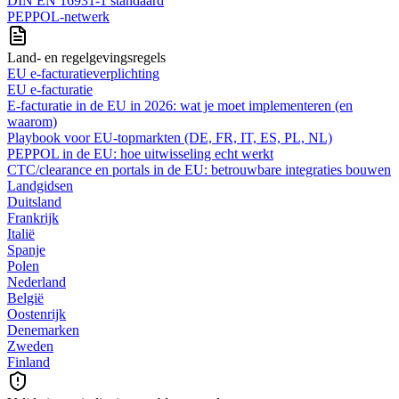
DIN EN 16931-1 standaard
PEPPOL-netwerk
Land- en regelgevingsregels
EU e-facturatieverplichting
EU e-facturatie
E‑facturatie in de EU in 2026: wat je moet implementeren (en
waarom)
Playbook voor EU-topmarkten (DE, FR, IT, ES, PL, NL)
PEPPOL in de EU: hoe uitwisseling echt werkt
CTC/clearance en portals in de EU: betrouwbare integraties bouwen
Landgidsen
Duitsland
Frankrijk
Italië
Spanje
Polen
Nederland
België
Oostenrijk
Denemarken
Zweden
Finland