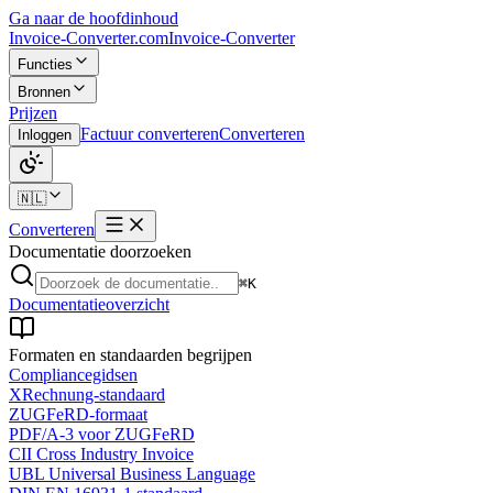
Ga naar de hoofdinhoud
Invoice-Converter.com
Invoice-Converter
Functies
Bronnen
Prijzen
Factuur converteren
Converteren
Inloggen
🇳🇱
Converteren
Documentatie doorzoeken
⌘K
Documentatieoverzicht
Formaten en standaarden begrijpen
Compliancegidsen
XRechnung-standaard
ZUGFeRD-formaat
PDF/A-3 voor ZUGFeRD
CII Cross Industry Invoice
UBL Universal Business Language