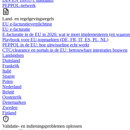
DIN EN 16931-1 standaard
PEPPOL-netwerk
Land- en regelgevingsregels
EU e-facturatieverplichting
EU e-facturatie
E‑facturatie in de EU in 2026: wat je moet implementeren (en waaro
Playbook voor EU-topmarkten (DE, FR, IT, ES, PL, NL)
PEPPOL in de EU: hoe uitwisseling echt werkt
CTC/clearance en portals in de EU: betrouwbare integraties bouwen
Landgidsen
Duitsland
Frankrijk
Italië
Spanje
Polen
Nederland
België
Oostenrijk
Denemarken
Zweden
Finland
Validatie- en indieningsproblemen oplossen