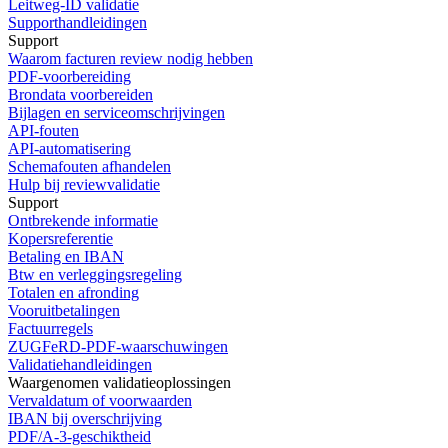
Leitweg-ID validatie
Supporthandleidingen
Support
Waarom facturen review nodig hebben
PDF-voorbereiding
Brondata voorbereiden
Bijlagen en serviceomschrijvingen
API-fouten
API-automatisering
Schemafouten afhandelen
Hulp bij reviewvalidatie
Support
Ontbrekende informatie
Kopersreferentie
Betaling en IBAN
Btw en verleggingsregeling
Totalen en afronding
Vooruitbetalingen
Factuurregels
ZUGFeRD-PDF-waarschuwingen
Validatiehandleidingen
Waargenomen validatieoplossingen
Vervaldatum of voorwaarden
IBAN bij overschrijving
PDF/A-3-geschiktheid