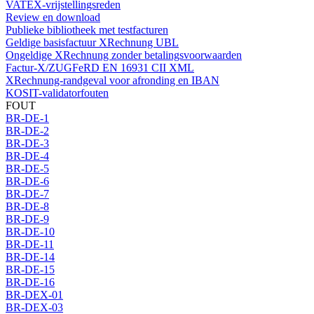
VATEX-vrijstellingsreden
Review en download
Publieke bibliotheek met testfacturen
Geldige basisfactuur XRechnung UBL
Ongeldige XRechnung zonder betalingsvoorwaarden
Factur-X/ZUGFeRD EN 16931 CII XML
XRechnung-randgeval voor afronding en IBAN
KOSIT-validatorfouten
FOUT
BR-DE-1
BR-DE-2
BR-DE-3
BR-DE-4
BR-DE-5
BR-DE-6
BR-DE-7
BR-DE-8
BR-DE-9
BR-DE-10
BR-DE-11
BR-DE-14
BR-DE-15
BR-DE-16
BR-DEX-01
BR-DEX-03