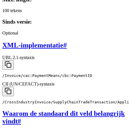
100 tekens
Sinds versie:
Optional
XML-implementatie
#
UBL 2.1-syntaxis
/Invoice/cac:PaymentMeans/cbc:PaymentID
CII (UN/CEFACT)-syntaxis
/CrossIndustryInvoice/SupplyChainTradeTransaction/Appli
Waarom de standaard dit veld belangrijk
vindt
#