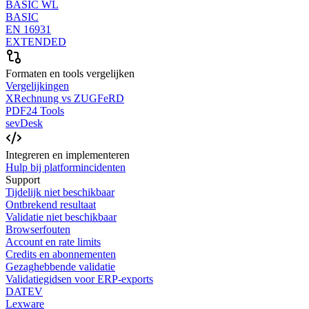
BASIC WL
BASIC
EN 16931
EXTENDED
Formaten en tools vergelijken
Vergelijkingen
XRechnung vs ZUGFeRD
PDF24 Tools
sevDesk
Integreren en implementeren
Hulp bij platformincidenten
Support
Tijdelijk niet beschikbaar
Ontbrekend resultaat
Validatie niet beschikbaar
Browserfouten
Account en rate limits
Credits en abonnementen
Gezaghebbende validatie
Validatiegidsen voor ERP-exports
DATEV
Lexware