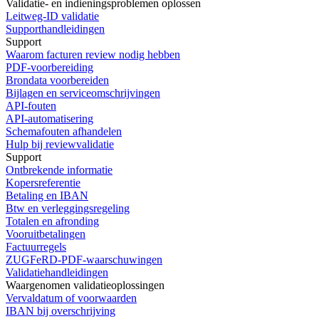
Validatie- en indieningsproblemen oplossen
Leitweg-ID validatie
Supporthandleidingen
Support
Waarom facturen review nodig hebben
PDF-voorbereiding
Brondata voorbereiden
Bijlagen en serviceomschrijvingen
API-fouten
API-automatisering
Schemafouten afhandelen
Hulp bij reviewvalidatie
Support
Ontbrekende informatie
Kopersreferentie
Betaling en IBAN
Btw en verleggingsregeling
Totalen en afronding
Vooruitbetalingen
Factuurregels
ZUGFeRD-PDF-waarschuwingen
Validatiehandleidingen
Waargenomen validatieoplossingen
Vervaldatum of voorwaarden
IBAN bij overschrijving