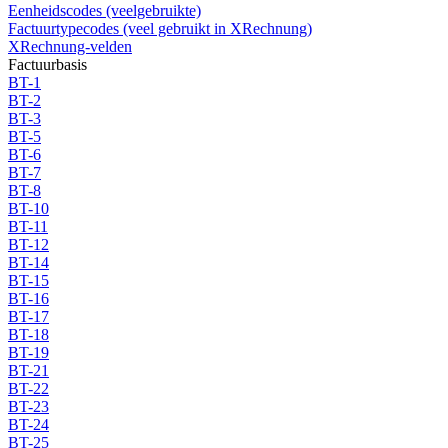
Eenheidscodes (veelgebruikte)
Factuurtypecodes (veel gebruikt in XRechnung)
XRechnung-velden
Factuurbasis
BT-1
BT-2
BT-3
BT-5
BT-6
BT-7
BT-8
BT-10
BT-11
BT-12
BT-14
BT-15
BT-16
BT-17
BT-18
BT-19
BT-21
BT-22
BT-23
BT-24
BT-25