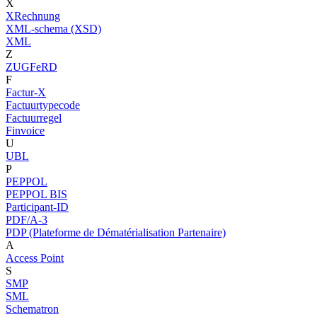
X
XRechnung
XML-schema (XSD)
XML
Z
ZUGFeRD
F
Factur-X
Factuurtypecode
Factuurregel
Finvoice
U
UBL
P
PEPPOL
PEPPOL BIS
Participant-ID
PDF/A-3
PDP (Plateforme de Dématérialisation Partenaire)
A
Access Point
S
SMP
SML
Schematron