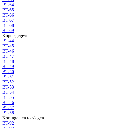
BT-64
BT-65
BT-66
BT-67
BT-68
BT-69
Kopersgegevens
BT-44
BT-45
BT-46
BT-47
BT-48
BT-49
BT-50
BT-51
BT-52
BT-53
BT-54
BT-55
BT-56
BT-57
BT-58
Kortingen en toeslagen
BT-92