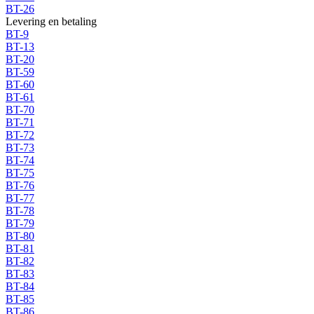
BT-26
Levering en betaling
BT-9
BT-13
BT-20
BT-59
BT-60
BT-61
BT-70
BT-71
BT-72
BT-73
BT-74
BT-75
BT-76
BT-77
BT-78
BT-79
BT-80
BT-81
BT-82
BT-83
BT-84
BT-85
BT-86