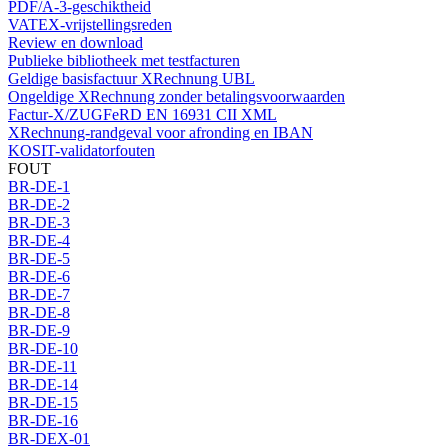
PDF/A-3-geschiktheid
VATEX-vrijstellingsreden
Review en download
Publieke bibliotheek met testfacturen
Geldige basisfactuur XRechnung UBL
Ongeldige XRechnung zonder betalingsvoorwaarden
Factur-X/ZUGFeRD EN 16931 CII XML
XRechnung-randgeval voor afronding en IBAN
KOSIT-validatorfouten
FOUT
BR-DE-1
BR-DE-2
BR-DE-3
BR-DE-4
BR-DE-5
BR-DE-6
BR-DE-7
BR-DE-8
BR-DE-9
BR-DE-10
BR-DE-11
BR-DE-14
BR-DE-15
BR-DE-16
BR-DEX-01