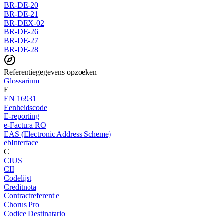
BR-DE-20
BR-DE-21
BR-DEX-02
BR-DE-26
BR-DE-27
BR-DE-28
Referentiegegevens opzoeken
Glossarium
E
EN 16931
Eenheidscode
E-reporting
e-Factura RO
EAS (Electronic Address Scheme)
ebInterface
C
CIUS
CII
Codelijst
Creditnota
Contractreferentie
Chorus Pro
Codice Destinatario