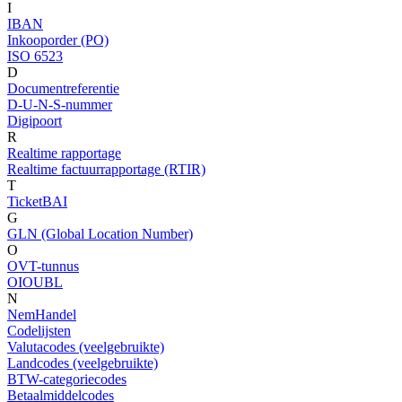
I
IBAN
Inkooporder (PO)
ISO 6523
D
Documentreferentie
D-U-N-S-nummer
Digipoort
R
Realtime rapportage
Realtime factuurrapportage (RTIR)
T
TicketBAI
G
GLN (Global Location Number)
O
OVT-tunnus
OIOUBL
N
NemHandel
Codelijsten
Valutacodes (veelgebruikte)
Landcodes (veelgebruikte)
BTW-categoriecodes
Betaalmiddelcodes