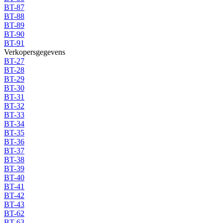
BT-87
BT-88
BT-89
BT-90
BT-91
Verkopersgegevens
BT-27
BT-28
BT-29
BT-30
BT-31
BT-32
BT-33
BT-34
BT-35
BT-36
BT-37
BT-38
BT-39
BT-40
BT-41
BT-42
BT-43
BT-62
BT-63