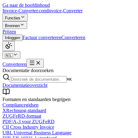
Ga naar de hoofdinhoud
Invoice-Converter.com
Invoice-Converter
Functies
Bronnen
Prijzen
Factuur converteren
Converteren
Inloggen
🇳🇱
Converteren
Documentatie doorzoeken
⌘K
Documentatieoverzicht
Formaten en standaarden begrijpen
Compliancegidsen
XRechnung-standaard
ZUGFeRD-formaat
PDF/A-3 voor ZUGFeRD
CII Cross Industry Invoice
UBL Universal Business Language