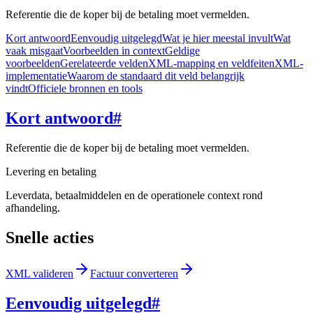
Referentie die de koper bij de betaling moet vermelden.
Kort antwoord
Eenvoudig uitgelegd
Wat je hier meestal invult
Wat
vaak misgaat
Voorbeelden in context
Geldige
voorbeelden
Gerelateerde velden
XML-mapping en veldfeiten
XML-
implementatie
Waarom de standaard dit veld belangrijk
vindt
Officiele bronnen en tools
Kort antwoord
#
Referentie die de koper bij de betaling moet vermelden.
Levering en betaling
Leverdata, betaalmiddelen en de operationele context rond
afhandeling.
Snelle acties
XML valideren
Factuur converteren
Eenvoudig uitgelegd
#