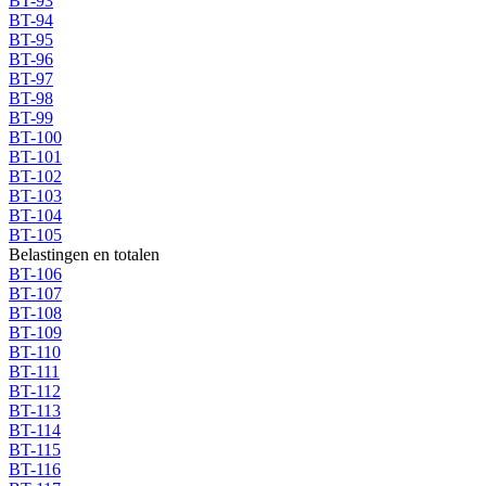
BT-93
BT-94
BT-95
BT-96
BT-97
BT-98
BT-99
BT-100
BT-101
BT-102
BT-103
BT-104
BT-105
Belastingen en totalen
BT-106
BT-107
BT-108
BT-109
BT-110
BT-111
BT-112
BT-113
BT-114
BT-115
BT-116