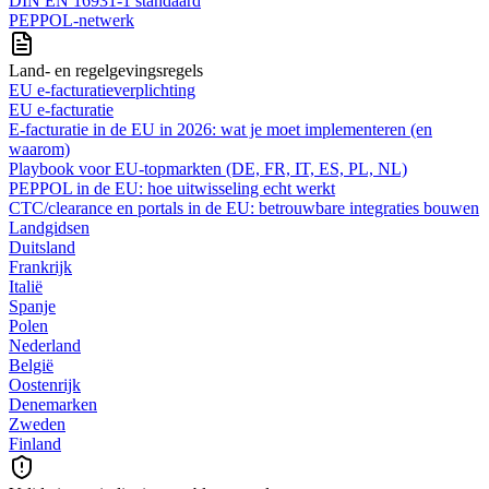
DIN EN 16931-1 standaard
PEPPOL-netwerk
Land- en regelgevingsregels
EU e-facturatieverplichting
EU e-facturatie
E‑facturatie in de EU in 2026: wat je moet implementeren (en
waarom)
Playbook voor EU-topmarkten (DE, FR, IT, ES, PL, NL)
PEPPOL in de EU: hoe uitwisseling echt werkt
CTC/clearance en portals in de EU: betrouwbare integraties bouwen
Landgidsen
Duitsland
Frankrijk
Italië
Spanje
Polen
Nederland
België
Oostenrijk
Denemarken
Zweden
Finland