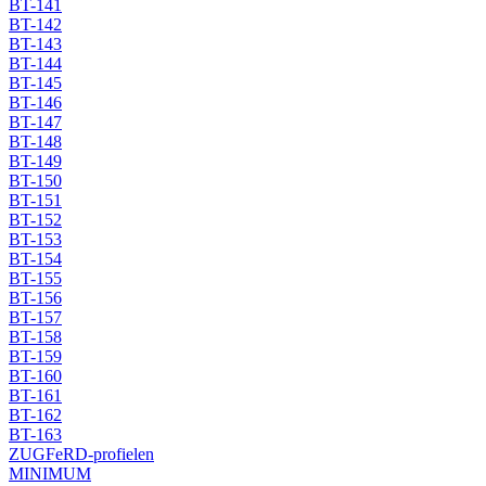
BT-141
BT-142
BT-143
BT-144
BT-145
BT-146
BT-147
BT-148
BT-149
BT-150
BT-151
BT-152
BT-153
BT-154
BT-155
BT-156
BT-157
BT-158
BT-159
BT-160
BT-161
BT-162
BT-163
ZUGFeRD-profielen
MINIMUM