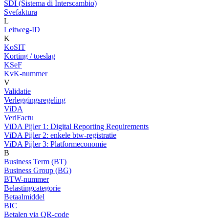
SDI (Sistema di Interscambio)
Svefaktura
L
Leitweg-ID
K
KoSIT
Korting / toeslag
KSeF
KvK-nummer
V
Validatie
Verleggingsregeling
ViDA
VeriFactu
ViDA Pijler 1: Digital Reporting Requirements
ViDA Pijler 2: enkele btw-registratie
ViDA Pijler 3: Platformeconomie
B
Business Term (BT)
Business Group (BG)
BTW-nummer
Belastingcategorie
Betaalmiddel
BIC
Betalen via QR-code