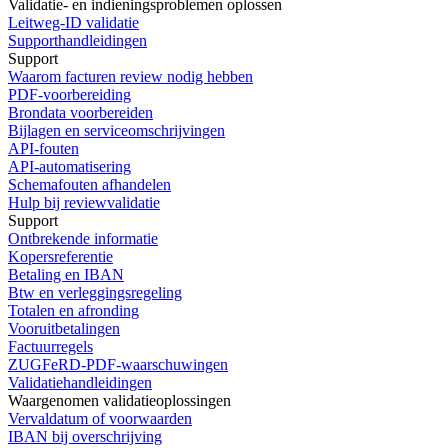
Validatie- en indieningsproblemen oplossen
Leitweg-ID validatie
Supporthandleidingen
Support
Waarom facturen review nodig hebben
PDF-voorbereiding
Brondata voorbereiden
Bijlagen en serviceomschrijvingen
API-fouten
API-automatisering
Schemafouten afhandelen
Hulp bij reviewvalidatie
Support
Ontbrekende informatie
Kopersreferentie
Betaling en IBAN
Btw en verleggingsregeling
Totalen en afronding
Vooruitbetalingen
Factuurregels
ZUGFeRD-PDF-waarschuwingen
Validatiehandleidingen
Waargenomen validatieoplossingen
Vervaldatum of voorwaarden
IBAN bij overschrijving