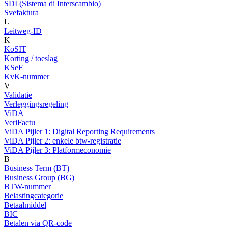
SDI (Sistema di Interscambio)
Svefaktura
L
Leitweg-ID
K
KoSIT
Korting / toeslag
KSeF
KvK-nummer
V
Validatie
Verleggingsregeling
ViDA
VeriFactu
ViDA Pijler 1: Digital Reporting Requirements
ViDA Pijler 2: enkele btw-registratie
ViDA Pijler 3: Platformeconomie
B
Business Term (BT)
Business Group (BG)
BTW-nummer
Belastingcategorie
Betaalmiddel
BIC
Betalen via QR-code