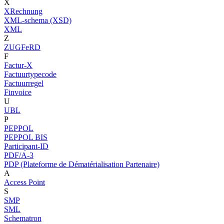
X
XRechnung
XML-schema (XSD)
XML
Z
ZUGFeRD
F
Factur-X
Factuurtypecode
Factuurregel
Finvoice
U
UBL
P
PEPPOL
PEPPOL BIS
Participant-ID
PDF/A-3
PDP (Plateforme de Dématérialisation Partenaire)
A
Access Point
S
SMP
SML
Schematron