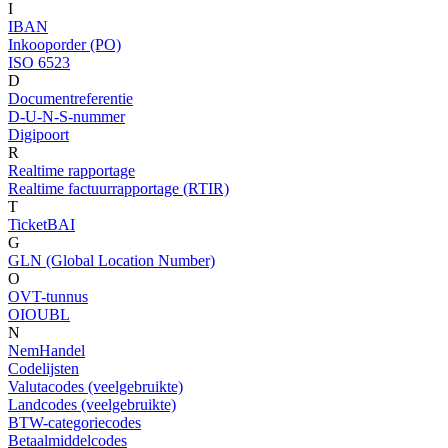
I
IBAN
Inkooporder (PO)
ISO 6523
D
Documentreferentie
D-U-N-S-nummer
Digipoort
R
Realtime rapportage
Realtime factuurrapportage (RTIR)
T
TicketBAI
G
GLN (Global Location Number)
O
OVT-tunnus
OIOUBL
N
NemHandel
Codelijsten
Valutacodes (veelgebruikte)
Landcodes (veelgebruikte)
BTW-categoriecodes
Betaalmiddelcodes