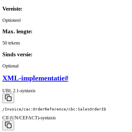
Vereiste:
Optioneel
Max. lengte:
50 tekens
Sinds versie:
Optional
XML-implementatie
#
UBL 2.1-syntaxis
/Invoice/cac:OrderReference/cbc:SalesOrderID
CII (UN/CEFACT)-syntaxis