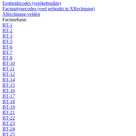
Eenheidscodes (veelgebruikte)
Factuurtypecodes (veel gebruikt in XRechnung)
XRechnung-velden
Factuurbasis
BT-1
BT-2
BT-3
BT-5
BT-6
BT-7
BT-8
BT-10
BT-11
BT-12
BT-14
BT-15
BT-16
BT-17
BT-18
BT-19
BT-21
BT-22
BT-23
BT-24
BT-25