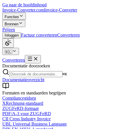
Ga naar de hoofdinhoud
Invoice-Converter.com
Invoice-Converter
Functies
Bronnen
Prijzen
Factuur converteren
Converteren
Inloggen
🇳🇱
Converteren
Documentatie doorzoeken
⌘K
Documentatieoverzicht
Formaten en standaarden begrijpen
Compliancegidsen
XRechnung-standaard
ZUGFeRD-formaat
PDF/A-3 voor ZUGFeRD
CII Cross Industry Invoice
UBL Universal Business Language