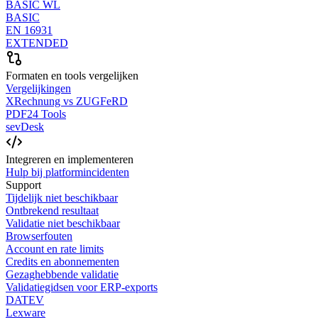
BASIC WL
BASIC
EN 16931
EXTENDED
Formaten en tools vergelijken
Vergelijkingen
XRechnung vs ZUGFeRD
PDF24 Tools
sevDesk
Integreren en implementeren
Hulp bij platformincidenten
Support
Tijdelijk niet beschikbaar
Ontbrekend resultaat
Validatie niet beschikbaar
Browserfouten
Account en rate limits
Credits en abonnementen
Gezaghebbende validatie
Validatiegidsen voor ERP-exports
DATEV
Lexware