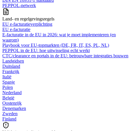
DIN EN 16931-1 standaard
PEPPOL-netwerk
Land- en regelgevingsregels
EU e-facturatieverplichting
EU e-facturatie
E‑facturatie in de EU in 2026: wat je moet implementeren (en
waarom)
Playbook voor EU-topmarkten (DE, FR, IT, ES, PL, NL)
PEPPOL in de EU: hoe uitwisseling echt werkt
CTC/clearance en portals in de EU: betrouwbare integraties bouwen
Landgidsen
Duitsland
Frankrijk
Italië
Spanje
Polen
Nederland
België
Oostenrijk
Denemarken
Zweden
Finland