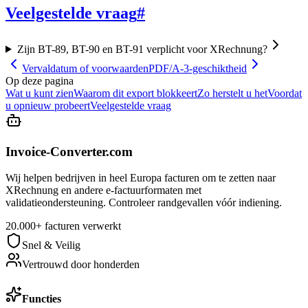
Veelgestelde vraag
#
Zijn BT-89, BT-90 en BT-91 verplicht voor XRechnung?
Vervaldatum of voorwaarden
PDF/A-3-geschiktheid
Op deze pagina
Wat u kunt zien
Waarom dit export blokkeert
Zo herstelt u het
Voordat
u opnieuw probeert
Veelgestelde vraag
Invoice-Converter.com
Wij helpen bedrijven in heel Europa facturen om te zetten naar
XRechnung en andere e-factuurformaten met
validatieondersteuning. Controleer randgevallen vóór indiening.
20.000+ facturen verwerkt
Snel & Veilig
Vertrouwd door honderden
Functies