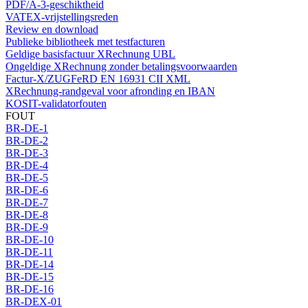
PDF/A-3-geschiktheid
VATEX-vrijstellingsreden
Review en download
Publieke bibliotheek met testfacturen
Geldige basisfactuur XRechnung UBL
Ongeldige XRechnung zonder betalingsvoorwaarden
Factur-X/ZUGFeRD EN 16931 CII XML
XRechnung-randgeval voor afronding en IBAN
KOSIT-validatorfouten
FOUT
BR-DE-1
BR-DE-2
BR-DE-3
BR-DE-4
BR-DE-5
BR-DE-6
BR-DE-7
BR-DE-8
BR-DE-9
BR-DE-10
BR-DE-11
BR-DE-14
BR-DE-15
BR-DE-16
BR-DEX-01