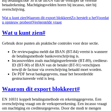
Bij betalingscode 30 is de IBAN van de verkoper de vereiste
betaalrekening. Machtigingsvelden horen bij incasso, niet bij
overschrijving.
Wat u kunt zien
Waarom dit export blokkeert
Zo herstelt u het
Voordat
u opnieuw probeert
Veelgestelde vraag
Wat u kunt zien
#
Gebruik deze punten als praktische controles voor deze sectie.
De reviewpagina meldt dat IBAN (BT-84) vereist is wanneer
de betalingsmethode bankoverschrijving is.
Incassovelden zoals machtigingsreferentie (BT-89), crediteur-
ID (BT-90) of IBAN van de betaler (BT-91) verschijnen
terwijl de factuur via overschrijving betaald moet worden.
De PDF bevat bankgegevens, maar het beoordeelde
gestructureerde veld is leeg.
Waarom dit export blokkeert
#
EN 16931 koppelt betalingsmethode en rekeninggegevens. Een
overschrijving vraagt om de verkopersrekening. Een incasso vraagt
om machtiging en crediteurgegevens. Door die modi te mengen