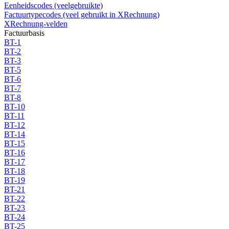
Eenheidscodes (veelgebruikte)
Factuurtypecodes (veel gebruikt in XRechnung)
XRechnung-velden
Factuurbasis
BT-1
BT-2
BT-3
BT-5
BT-6
BT-7
BT-8
BT-10
BT-11
BT-12
BT-14
BT-15
BT-16
BT-17
BT-18
BT-19
BT-21
BT-22
BT-23
BT-24
BT-25