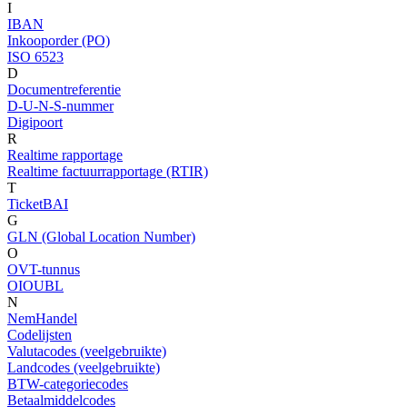
I
IBAN
Inkooporder (PO)
ISO 6523
D
Documentreferentie
D-U-N-S-nummer
Digipoort
R
Realtime rapportage
Realtime factuurrapportage (RTIR)
T
TicketBAI
G
GLN (Global Location Number)
O
OVT-tunnus
OIOUBL
N
NemHandel
Codelijsten
Valutacodes (veelgebruikte)
Landcodes (veelgebruikte)
BTW-categoriecodes
Betaalmiddelcodes