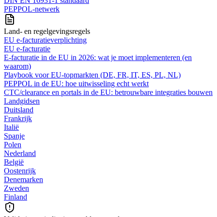
DIN EN 16931-1 standaard
PEPPOL-netwerk
Land- en regelgevingsregels
EU e-facturatieverplichting
EU e-facturatie
E‑facturatie in de EU in 2026: wat je moet implementeren (en
waarom)
Playbook voor EU-topmarkten (DE, FR, IT, ES, PL, NL)
PEPPOL in de EU: hoe uitwisseling echt werkt
CTC/clearance en portals in de EU: betrouwbare integraties bouwen
Landgidsen
Duitsland
Frankrijk
Italië
Spanje
Polen
Nederland
België
Oostenrijk
Denemarken
Zweden
Finland