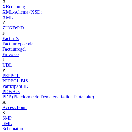
X
XRechnung
XML-schema (XSD)
XML
Z
ZUGFeRD
F
Factur-X
Factuurtypecode
Factuurregel
Finvoice
U
UBL
P
PEPPOL
PEPPOL BIS
Participant-ID
PDF/A-3
PDP (Plateforme de Dématérialisation Partenaire)
A
Access Point
S
SMP
SML
Schematron