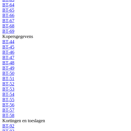
BT-64
BT-65
BT-66
BT-67
BT-68
BT-69
Kopersgegevens
BT-44
BT-45
BT-46
BT-47
BT-48
BT-49
BT-50
BT-51
BT-52
BT-53
BT-54
BT-55
BT-56
BT-57
BT-58
Kortingen en toeslagen
BT-92