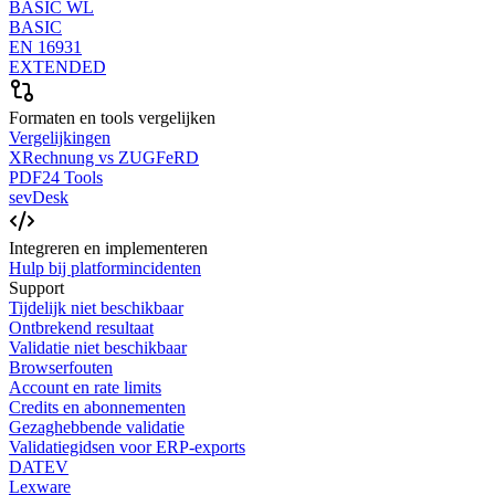
BASIC WL
BASIC
EN 16931
EXTENDED
Formaten en tools vergelijken
Vergelijkingen
XRechnung vs ZUGFeRD
PDF24 Tools
sevDesk
Integreren en implementeren
Hulp bij platformincidenten
Support
Tijdelijk niet beschikbaar
Ontbrekend resultaat
Validatie niet beschikbaar
Browserfouten
Account en rate limits
Credits en abonnementen
Gezaghebbende validatie
Validatiegidsen voor ERP-exports
DATEV
Lexware