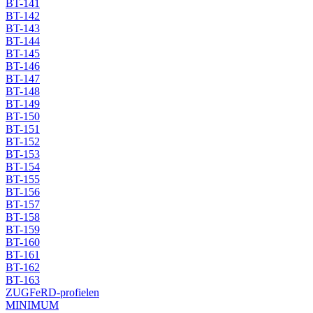
BT-141
BT-142
BT-143
BT-144
BT-145
BT-146
BT-147
BT-148
BT-149
BT-150
BT-151
BT-152
BT-153
BT-154
BT-155
BT-156
BT-157
BT-158
BT-159
BT-160
BT-161
BT-162
BT-163
ZUGFeRD-profielen
MINIMUM