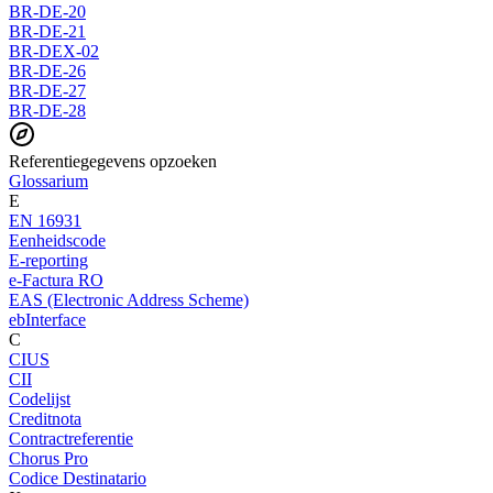
BR-DE-20
BR-DE-21
BR-DEX-02
BR-DE-26
BR-DE-27
BR-DE-28
Referentiegegevens opzoeken
Glossarium
E
EN 16931
Eenheidscode
E-reporting
e-Factura RO
EAS (Electronic Address Scheme)
ebInterface
C
CIUS
CII
Codelijst
Creditnota
Contractreferentie
Chorus Pro
Codice Destinatario