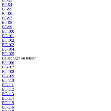
BT-93
BT-94
BT-95
BT-96
BT-97
BT-98
BT-99
BT-100
BT-101
BT-102
BT-103
BT-104
BT-105
Belastingen en totalen
BT-106
BT-107
BT-108
BT-109
BT-110
BT-111
BT-112
BT-113
BT-114
BT-115
BT-116