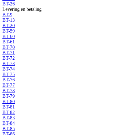
BT-26
Levering en betaling
BT-9
BT-13
BT-20
BT-59
BT-60
BT-61
BT-70
BT-71
BT-72
BT-73
BT-74
BT-75
BT-76
BT-77
BT-78
BT-79
BT-80
BT-81
BT-82
BT-83
BT-84
BT-85
BT-86