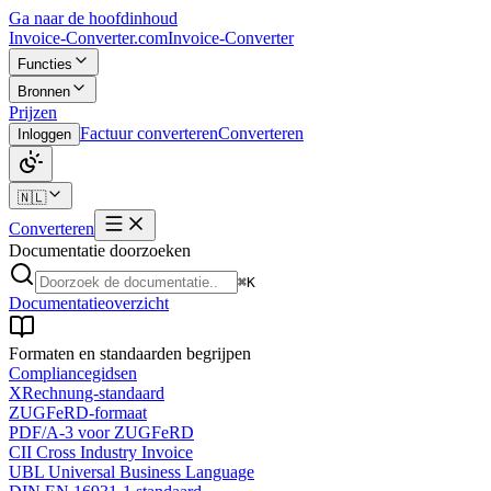
Ga naar de hoofdinhoud
Invoice-Converter.com
Invoice-Converter
Functies
Bronnen
Prijzen
Factuur converteren
Converteren
Inloggen
🇳🇱
Converteren
Documentatie doorzoeken
⌘K
Documentatieoverzicht
Formaten en standaarden begrijpen
Compliancegidsen
XRechnung-standaard
ZUGFeRD-formaat
PDF/A-3 voor ZUGFeRD
CII Cross Industry Invoice
UBL Universal Business Language