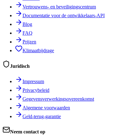
Vertrouwens- en beveiligingscentrum
Documentatie voor de ontwikkelaars-API
Blog
FAQ
Prijzen
Klimaatbijdrage
Juridisch
Impressum
Privacybeleid
Gegevensverwerkingsovereenkomst
Algemene voorwaarden
Geld-terug-garantie
Neem contact op