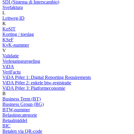
SDI (Sistema di Interscambio)
Svefaktura
L
Leitweg-ID
K
KoSIT
Korting / toeslag
KSeF
KvK-nummer
V
Validatie
Verleggingsregeling
ViDA
VeriFactu
ViDA Pijler 1: Digital Reporting Requirements
ViDA Pijler 2: enkele btw-registratie
ViDA Pijler 3: Platformeconomie
B
Business Term (BT)
Business Group (BG)
BTW-nummer
Belastingcategorie
Betaalmiddel
BIC
Betalen via QR-code