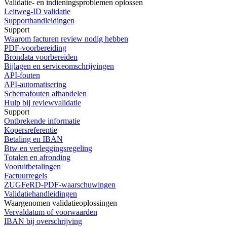
Validatie- en indieningsproblemen oplossen
Leitweg-ID validatie
Supporthandleidingen
Support
Waarom facturen review nodig hebben
PDF-voorbereiding
Brondata voorbereiden
Bijlagen en serviceomschrijvingen
API-fouten
API-automatisering
Schemafouten afhandelen
Hulp bij reviewvalidatie
Support
Ontbrekende informatie
Kopersreferentie
Betaling en IBAN
Btw en verleggingsregeling
Totalen en afronding
Vooruitbetalingen
Factuurregels
ZUGFeRD-PDF-waarschuwingen
Validatiehandleidingen
Waargenomen validatieoplossingen
Vervaldatum of voorwaarden
IBAN bij overschrijving