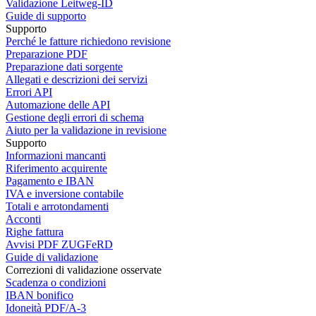
Validazione Leitweg-ID
Guide di supporto
Supporto
Perché le fatture richiedono revisione
Preparazione PDF
Preparazione dati sorgente
Allegati e descrizioni dei servizi
Errori API
Automazione delle API
Gestione degli errori di schema
Aiuto per la validazione in revisione
Supporto
Informazioni mancanti
Riferimento acquirente
Pagamento e IBAN
IVA e inversione contabile
Totali e arrotondamenti
Acconti
Righe fattura
Avvisi PDF ZUGFeRD
Guide di validazione
Correzioni di validazione osservate
Scadenza o condizioni
IBAN bonifico
Idoneità PDF/A-3