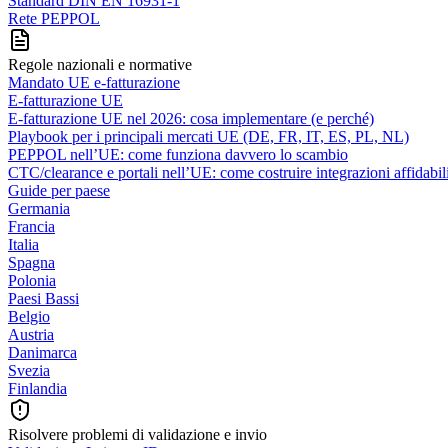
Standard DIN EN 16931-1
Rete PEPPOL
Regole nazionali e normative
Mandato UE e-fatturazione
E-fatturazione UE
E-fatturazione UE nel 2026: cosa implementare (e perché)
Playbook per i principali mercati UE (DE, FR, IT, ES, PL, NL)
PEPPOL nell’UE: come funziona davvero lo scambio
CTC/clearance e portali nell’UE: come costruire integrazioni affidabil
Guide per paese
Germania
Francia
Italia
Spagna
Polonia
Paesi Bassi
Belgio
Austria
Danimarca
Svezia
Finlandia
Risolvere problemi di validazione e invio