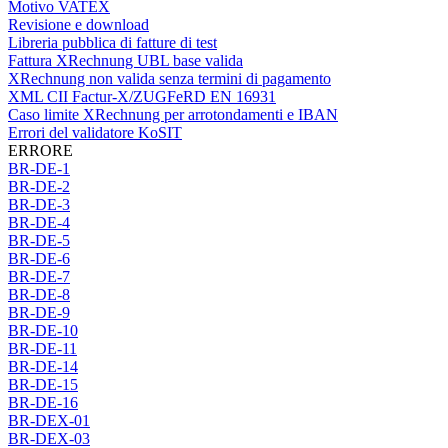
Motivo VATEX
Revisione e download
Libreria pubblica di fatture di test
Fattura XRechnung UBL base valida
XRechnung non valida senza termini di pagamento
XML CII Factur-X/ZUGFeRD EN 16931
Caso limite XRechnung per arrotondamenti e IBAN
Errori del validatore KoSIT
ERRORE
BR-DE-1
BR-DE-2
BR-DE-3
BR-DE-4
BR-DE-5
BR-DE-6
BR-DE-7
BR-DE-8
BR-DE-9
BR-DE-10
BR-DE-11
BR-DE-14
BR-DE-15
BR-DE-16
BR-DEX-01
BR-DEX-03