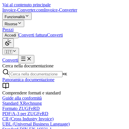
Vai al contenuto principale
Invoice-Converter.com
Invoice-Converter
Funzionalità
Risorse
Prezzi
Converti fattura
Converti
Accedi
🇮🇹
Converti
Cerca nella documentazione
⌘K
Panoramica documentazione
Comprendere formati e standard
Guide alla conformità
Standard XRechnung
Formato ZUGFeRD
PDF/A-3 per ZUGFeRD
CII (Cross Industry Invoice)
UBL (Universal Business Language)